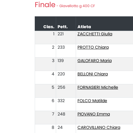
Finale
- Giavellotto g 400 CF
Clas.
Pett.
Atleta
1
221
ZACCHETTI Giulia
2
233
PROTTO Chiara
3
139
GALOFARO Maria
4
220
BELLONI Chiara
5
256
FORNASIERI Michelle
6
332
FOLCO Matilde
7
248
PIOVANO Emma
8
24
CAROVILLANO Chiara