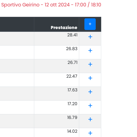
Sportivo Geirino - 12 ott 2024 - 17:00 / 18:10
+
Prestazione
28.41
26.83
26.71
22.47
17.63
17.20
16.79
14.02