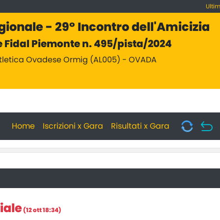
Ulti
ionale - 29° Incontro dell'Amicizia
 Fidal Piemonte n. 495/pista/2024
Atletica Ovadese Ormig (AL005) - OVADA
Home
Iscrizioni x Gara
Risultati x Gara
iale
(12 ott 18:34)