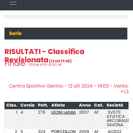
Serie
RISULTATI - Classifica
Revisionata
(13 ott 17:45)
Finale
- 100Hs H76-8.50 AF
Centro Sportivo Geirino - 12 ott 2024 - 14:03 - Vento:
+1.3
Clas.
Corsia
Pett.
Atleta
Anno
Cat.
Società
1
4
278
LEONI Letizia
2007
AF
SV070
ATLETICA
ARCOBALEN
SAVONA
2
5
324
PORCEILLON
2008
AF
AO002