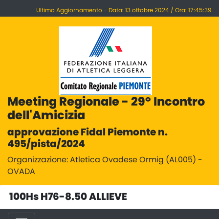
Ultimo Aggiornamento - Data: 13 ottobre 2024 / Ora: 17:45:39
Meeting Regionale - 29° Incontro
dell'Amicizia
approvazione Fidal Piemonte n.
495/pista/2024
Organizzazione: Atletica Ovadese Ormig (AL005) -
OVADA
100Hs H76-8.50 ALLIEVE