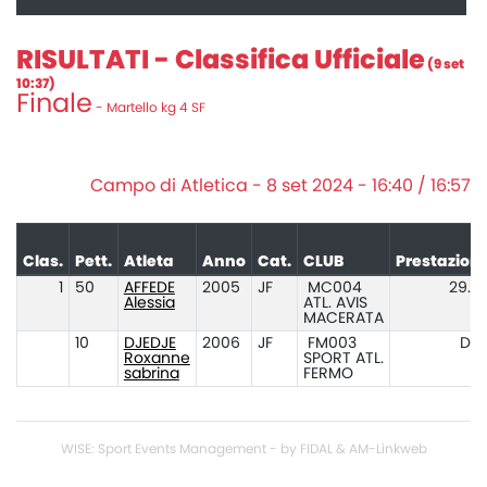
RISULTATI - Classifica Ufficiale
(9 set
10:37)
Finale
- Martello kg 4 SF
Campo di Atletica - 8 set 2024 - 16:40 / 16:57
Clas.
Pett.
Atleta
Anno
Cat.
CLUB
Prestazion
1
50
AFFEDE
2005
JF
MC004
29.4
Alessia
ATL. AVIS
MACERATA
10
DJEDJE
2006
JF
FM003
DN
Roxanne
SPORT ATL.
sabrina
FERMO
WISE: Sport Events Management - by FIDAL & AM-Linkweb