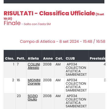
RISULTATI - Classifica Ufficiale
(9 set
10:31)
Finale
- Salto con l'asta SM
Campo di Atletica - 8 set 2024 - 15:48 / 16:58
Clas.
Pett.
Atleta
Anno
Cat.
CLUB
Prestazio
1
7
COLLINI
2008
AM
AP034
4.
Alessio
COLLECTION
ATLETICA
SAMBENEDET
2
16
MIGNINI
2008
AM
AP034
3.
Daniele
COLLECTION
ATLETICA
SAMBENEDET
23
SOZIO
2008
AM
AP034
N
Giulio
COLLECTION
ATLETICA
SAMBENEDET