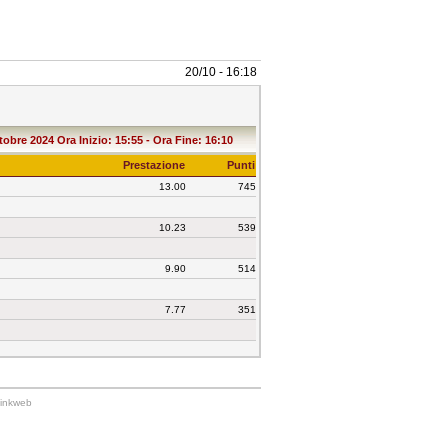
20/10 - 16:18
ttobre 2024 Ora Inizio: 15:55 - Ora Fine: 16:10
Prestazione
Punti
13.00
745
10.23
539
9.90
514
7.77
351
Linkweb