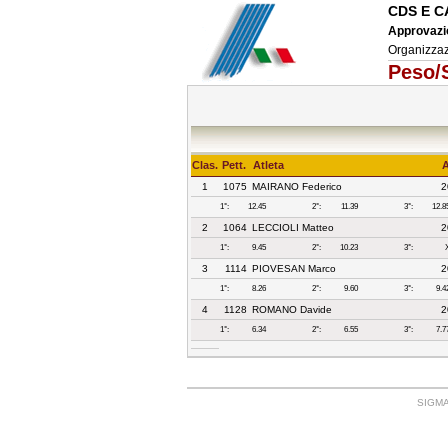
CDS E C
Approvazio
Organizzazi
Peso/S
Clas.
Pett.
Atleta
1
1075
MAIRANO Federico
2
1°:
12.45
2°:
11.39
3°:
12.8
2
1064
LECCIOLI Matteo
2
1°:
9.45
2°:
10.23
3°:
3
1114
PIOVESAN Marco
2
1°:
8.26
2°:
9.60
3°:
9.4
4
1128
ROMANO Davide
2
1°:
6.34
2°:
6.55
3°:
7.7
SIGMA: