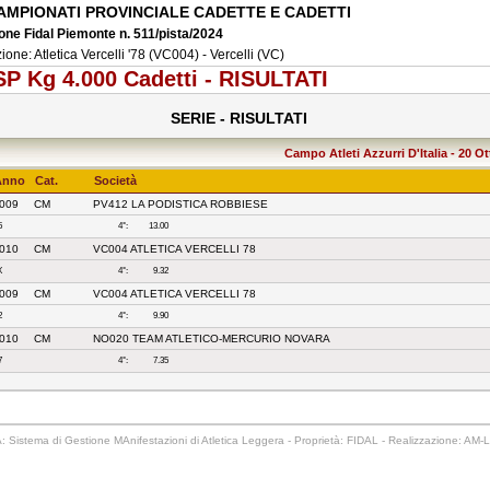
AMPIONATI PROVINCIALE CADETTE E CADETTI
ne Fidal Piemonte n. 511/pista/2024
one: Atletica Vercelli '78 (VC004) - Vercelli (VC)
P Kg 4.000 Cadetti - RISULTATI
SERIE - RISULTATI
Campo Atleti Azzurri D'Italia - 20 O
Anno
Cat.
Società
009
CM
PV412 LA PODISTICA ROBBIESE
5
4°:
13.00
010
CM
VC004 ATLETICA VERCELLI 78
X
4°:
9.32
009
CM
VC004 ATLETICA VERCELLI 78
2
4°:
9.90
010
CM
NO020 TEAM ATLETICO-MERCURIO NOVARA
7
4°:
7.35
 Sistema di Gestione MAnifestazioni di Atletica Leggera - Proprietà: FIDAL - Realizzazione: AM-