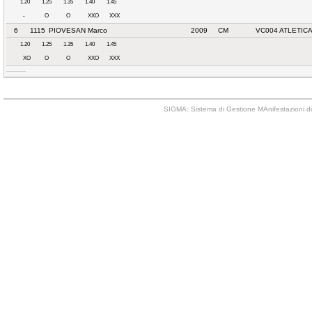
1.20
1.25
1.35
1.40
1.45
-
O
O
XXO
XXX
6
1115
PIOVESAN Marco
2009
CM
VC004 ATLETICA
1.20
1.25
1.35
1.40
1.45
XO
O
O
XXO
XXX
SIGMA: Sistema di Gestione MAnifestazioni di 