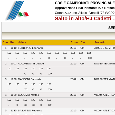
CDS E CAMPIONATI PROVINCIALE
Approvazione Fidal Piemonte n. 511/pist
Organizzazione: Atletica Vercelli '78 (VC004
Salto in alto/HJ Cadetti
SER
Clas.
Pett.
Atleta
Anno
Cat.
Societā
1
1040
FEBBRAIO Leonardo
2010
CM
AT001 S.S. VITT
1.20
1.25
1.35
1.40
1.45
1.50
1.53
1.56
1.58
1.60
1.62
-
-
-
-
-
O
-
O
-
-
XXX
2
1003
AUDAGNOTTI Davide
2010
CM
NO020 TEAM AT
1.20
1.25
1.35
1.40
1.45
1.50
-
-
O
O
O
XXX
3
1078
MANZONI Samuele
2009
CM
NO020 TEAM AT
1.20
1.25
1.35
1.40
1.45
1.50
-
-
XO
O
O
XXX
4
1029
COLOMBI Matteo
2010
CM
VC004 ATLETICA
1.20
1.25
1.35
1.40
1.45
1.50
-
O
XO
XO
O
XXX
5
1135
SABATINO Federico
2010
CM
VC004 ATLETICA