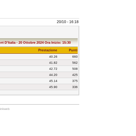
20/10 - 16:18
i D'Italia - 20 Ottobre 2024 Ora Inizio: 15:30
Prestazione
Punti
40.26
660
41.82
562
42.72
508
44.20
425
45.14
375
45.90
336
Linkweb