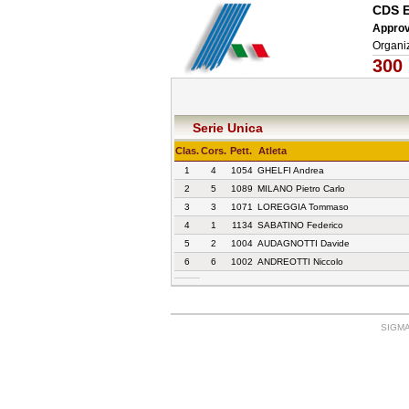
CDS 
Approv
Organiz
300 
Serie Unica
Clas.
Cors.
Pett.
Atleta
1
4
1054
GHELFI Andrea
2
5
1089
MILANO Pietro Carlo
3
3
1071
LOREGGIA Tommaso
4
1
1134
SABATINO Federico
5
2
1004
AUDAGNOTTI Davide
6
6
1002
ANDREOTTI Niccolo
SIGMA: