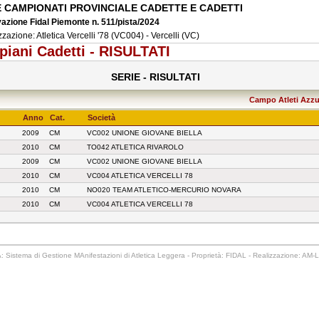
E CAMPIONATI PROVINCIALE CADETTE E CADETTI
azione Fidal Piemonte n. 511/pista/2024
zazione: Atletica Vercelli '78 (VC004) - Vercelli (VC)
piani Cadetti - RISULTATI
SERIE - RISULTATI
Campo Atleti Azzurr
Anno
Cat.
Società
2009
CM
VC002 UNIONE GIOVANE BIELLA
2010
CM
TO042 ATLETICA RIVAROLO
2009
CM
VC002 UNIONE GIOVANE BIELLA
2010
CM
VC004 ATLETICA VERCELLI 78
2010
CM
NO020 TEAM ATLETICO-MERCURIO NOVARA
2010
CM
VC004 ATLETICA VERCELLI 78
 Sistema di Gestione MAnifestazioni di Atletica Leggera - Proprietà: FIDAL - Realizzazione: AM-