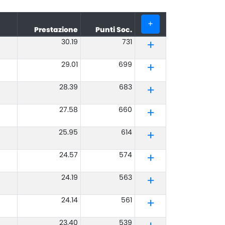
+
Prestazione
Punti Soc.
30.19
731
29.01
699
28.39
683
27.58
660
25.95
614
24.57
574
24.19
563
24.14
561
23.40
539