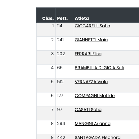
Clas.
Pett.
Atleta
1
114
CICCARELLI Sofia
2
241
GIANNETTI Maia
3
202
FERRARI Elisa
4
65
BRAMBILLA DI GIOIA Sofi
5
512
VERNAZZA Viola
6
127
COMPAGNI Matilde
7
97
CASATI Sofia
8
294
MANGINI Arianna
9
442
SANTAGADA Eleonora