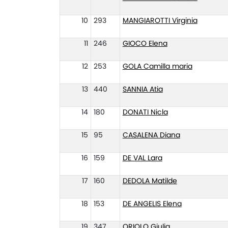
10
293
MANGIAROTTI Virginia
11
246
GIOCO Elena
12
253
GOLA Camilla maria
13
440
SANNIA Atia
14
180
DONATI Nicla
15
95
CASALENA Diana
16
159
DE VAL Lara
17
160
DEDOLA Matilde
18
153
DE ANGELIS Elena
19
347
ORIOLO Giulia