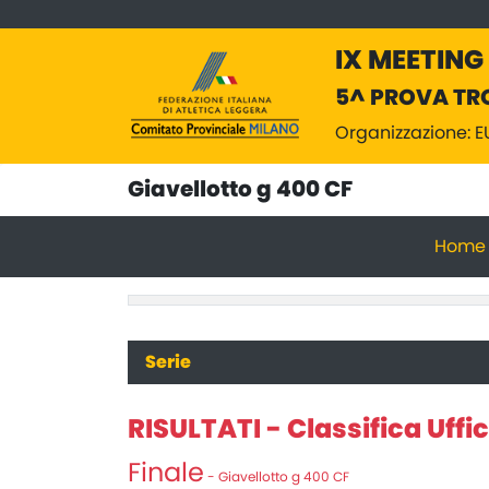
IX MEETING
5^ PROVA TR
Organizzazione: 
Giavellotto g 400 CF
Home
Serie
RISULTATI - Classifica Uffic
Finale
- Giavellotto g 400 CF