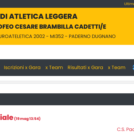
Ultim
 DI ATLETICA LEGGERA
OFEO CESARE BRAMBILLA CADETTI/E
EUROATELETICA 2002 - MI352 - PADERNO DUGNANO
Iscrizioni x Gara
x Team
Risultati x Gara
x Team
iale
(19 mag 13:54)
C.S. Pa