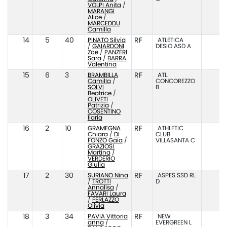
VOLPI Anita
/
MARANGI
Alice
/
MARCEDDU
Camilla
14
5
40
PINATO Silvia
RF
ATLETICA
/
GAIARDONI
DESIO ASD A
Zoe
/
PANZERI
Sara
/
BARRA
Valentina
15
6
3
BRAMBILLA
RF
ATL.
Camilla
/
CONCOREZZO
SOLVI
B
Beatrice
/
OLIVETI
Patrizia
/
COSENTINO
Ilaria
16
2
10
GRAMEGNA
RF
ATHLETIC
Chiara
/
DI
CLUB
FONZO Gaia
/
VILLASANTA C
GRAZIOSI
Martina
/
VERDERIO
Giulia
17
2
30
SURIANO Nina
RF
ASPES SSD RL
/
TROTTI
D
Annalisa
/
FAVARI Laura
/
FERLAZZO
Olivia
18
3
34
PAVIA Vittoria
RF
NEW
anna
/
EVERGREEN L