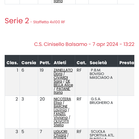
Ilaria
Serie 2
- Staffetta 4x100 RF
C.S. Cinisello Balsamo - 7 apr 2024 - 13:22
Clas.
Corsia
Pett.
Atleti
Cat.
Società
Prestaz
1
6
19
ZANELLATO
RF
P.B.M.
5
Dora
/
BOVISIO
CIVARDI
MASCIAGO A
Sara
/
DE
BELLA Alice
/
PATANE'
Ilaria
2
3
20
NICOTERA
RF
G.S.A.
5
Elisa
/
BRUGHERIO A
BARONE
Lavinia
/
FANZEL
Viviana
/
OLIVOTTI
Stella
3
5
7
LIGUORI
RF
SCUOLA
5
Chiara
/
SPORTIVA ATL.