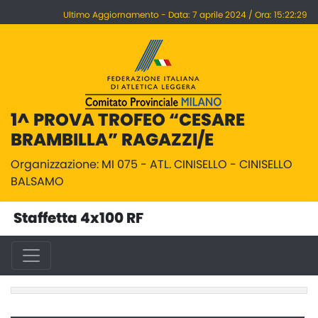
Ultimo Aggiornamento - Data: 7 aprile 2024 / Ora: 15:22:29
1^ PROVA TROFEO “CESARE
BRAMBILLA” RAGAZZI/E
Organizzazione: MI 075 - ATL. CINISELLO - CINISELLO
BALSAMO
Staffetta 4x100 RF