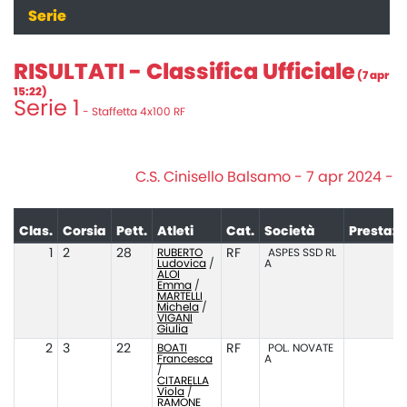
Serie
RISULTATI - Classifica Ufficiale
(7 apr
15:22)
Serie 1
- Staffetta 4x100 RF
C.S. Cinisello Balsamo - 7 apr 2024 -
Clas.
Corsia
Pett.
Atleti
Cat.
Società
Prestazi
1
2
28
RUBERTO
RF
ASPES SSD RL
56
Ludovica
/
A
ALOI
Emma
/
MARTELLI
Michela
/
VIGANI
Giulia
2
3
22
BOATI
RF
POL. NOVATE
59
Francesca
A
/
CITARELLA
Viola
/
RAMONE