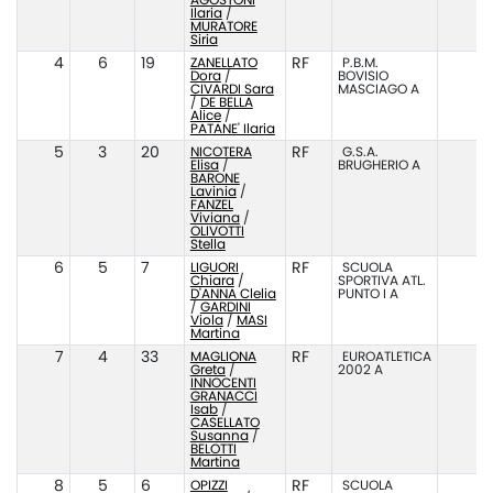
AGOSTONI
Ilaria
/
MURATORE
Siria
4
6
19
ZANELLATO
RF
P.B.M.
Dora
/
BOVISIO
CIVARDI Sara
MASCIAGO A
/
DE BELLA
Alice
/
PATANE' Ilaria
5
3
20
NICOTERA
RF
G.S.A.
Elisa
/
BRUGHERIO A
BARONE
Lavinia
/
FANZEL
Viviana
/
OLIVOTTI
Stella
6
5
7
LIGUORI
RF
SCUOLA
Chiara
/
SPORTIVA ATL.
D'ANNA Clelia
PUNTO I A
/
GARDINI
Viola
/
MASI
Martina
7
4
33
MAGLIONA
RF
EUROATLETICA
Greta
/
2002 A
INNOCENTI
GRANACCI
Isab
/
CASELLATO
Susanna
/
BELOTTI
Martina
8
5
6
OPIZZI
RF
SCUOLA