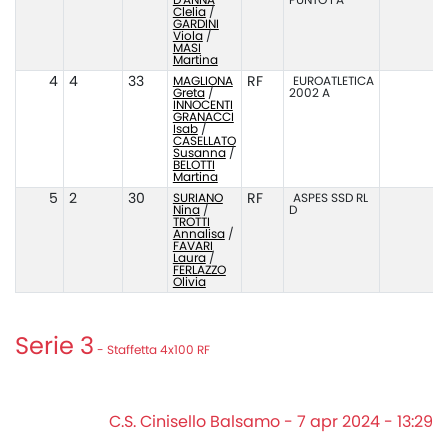
D'ANNA
PUNTO I A
Clelia
/
GARDINI
Viola
/
MASI
Martina
4
4
33
MAGLIONA
RF
EUROATLETICA
5
Greta
/
2002 A
INNOCENTI
GRANACCI
Isab
/
CASELLATO
Susanna
/
BELOTTI
Martina
5
2
30
SURIANO
RF
ASPES SSD RL
1:
Nina
/
D
TROTTI
Annalisa
/
FAVARI
Laura
/
FERLAZZO
Olivia
Serie 3
- Staffetta 4x100 RF
C.S. Cinisello Balsamo - 7 apr 2024 - 13:29