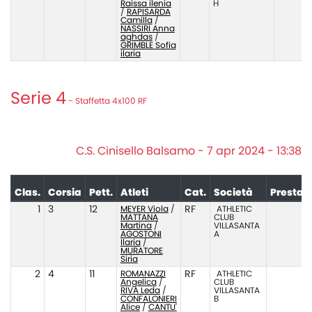
Raissa ilenia
H
/
RAPISARDA
Camilla
/
NASSIRI Anna
aghdas
/
GRIMBLE Sofia
ilaria
Serie 4
- Staffetta 4x100 RF
C.S. Cinisello Balsamo - 7 apr 2024 - 13:38
Clas.
Corsia
Pett.
Atleti
Cat.
Società
Prestaz
1
3
12
MEYER Viola
/
RF
ATHLETIC
5
MATTANA
CLUB
Martina
/
VILLASANTA
AGOSTONI
A
Ilaria
/
MURATORE
Siria
2
4
11
ROMANAZZI
RF
ATHLETIC
5
Angelica
/
CLUB
RIVA Leda
/
VILLASANTA
CONFALONIERI
B
Alice
/
CANTU'