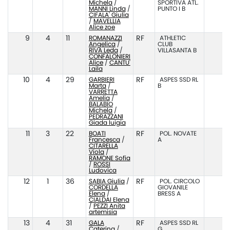
Michela
/
SPORTIVA ATL.
MANNI Linda
/
PUNTO I B
CIFALA' Giulia
/
MAVELLIA
Alice zoe
9
4
11
ROMANAZZI
RF
ATHLETIC
Angelica
/
CLUB
RIVA Leda
/
VILLASANTA B
CONFALONIERI
Alice
/
CANTU'
Laila
10
4
29
GARBIERI
RF
ASPES SSD RL
Marta
/
B
VARRETTA
Amelia
/
BALABIO
Michela
/
PEDRAZZANI
Giada luigia
11
3
22
BOATI
RF
POL. NOVATE
Francesca
/
A
CITARELLA
Viola
/
RAMONE Sofia
/
ROSSI
Ludovica
12
1
36
SABIA Giulia
/
RF
POL. CIRCOLO
CORDELLA
GIOVANILE
Elena
/
BRESS A
CIALDAI Elena
/
PEZZI Anita
artemisia
13
4
31
GALA
RF
ASPES SSD RL
Caterina
/
G