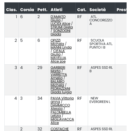
Clas.
Corsia
Pett.
Atleti
Cat.
Società
Presta
1
6
2
D'AMATO
RF
ATL.
Giulia
/
CONCOREZZO
LUCIDI Alice
/
A
STRUMI Greta
/
SONZOGNI
Giada
2
5
6
OPIZZI
RF
SCUOLA
Michela
/
SPORTIVA ATL.
MANNI Linda
PUNTO I B
/
CIFALA'
Giulia
/
MAVELLIA
Alice zoe
3
4
29
GARBIERI
RF
ASPES SSD RL
Marta
/
B
VARRETTA
Amelia
/
BALABIO
Michela
/
PEDRAZZANI
Giada luigia
4
3
34
PAVIA Vittoria
RF
NEW
1
anna
/
EVERGREEN L
DAMMICCO
Alessia
/
PALOMBELLA
Letizia
/
MIGLIAVACCA
Alice
2
32
COSTACHE
RF
ASPES SSD RL