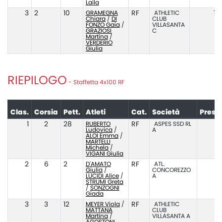
Laila
3
2
10
GRAMEGNA
RF
ATHLETIC
1:
Chiara
/
DI
CLUB
FONZO Gaia
/
VILLASANTA
GRAZIOSI
C
Martina
/
VERDERIO
Giulia
RIEPILOGO
- Staffetta 4x100 RF
Clas.
Corsia
Pett.
Atleti
Cat.
Società
Prest
1
2
28
RUBERTO
RF
ASPES SSD RL
Ludovica
/
A
ALOI Emma
/
MARTELLI
Michela
/
VIGANI Giulia
2
6
2
D'AMATO
RF
ATL.
Giulia
/
CONCOREZZO
LUCIDI Alice
/
A
STRUMI Greta
/
SONZOGNI
Giada
3
3
12
MEYER Viola
/
RF
ATHLETIC
MATTANA
CLUB
Martina
/
VILLASANTA A