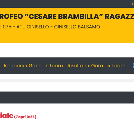
U
TROFEO “CESARE BRAMBILLA” RAGAZZ
I 075 - ATL. CINISELLO - CINISELLO BALSAMO
Iscrizioni x Gara
x Team
Risultati x Gara
x Team
iale
(7 apr 10:25)