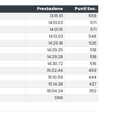
Prestazione
Punti Soc.
13:15.61
658
14:01.03
571
14:01.15
571
14:13.03
548
14:25.18
526
14:29.25
518
14:29.28
518
14:30.72
516
15:02.44
459
15:10.59
444
15:14.38
437
16:04.24
352
DNS