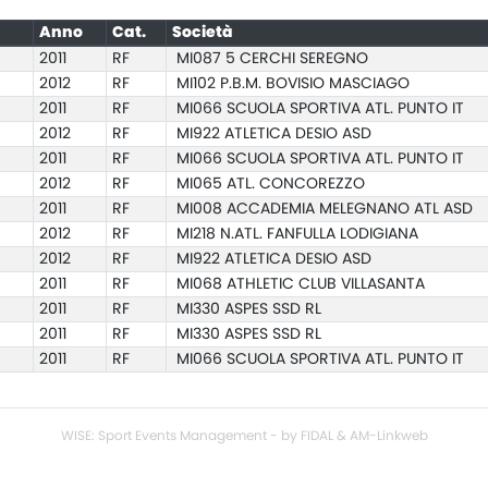
Anno
Cat.
Società
2011
RF
MI087 5 CERCHI SEREGNO
2012
RF
MI102 P.B.M. BOVISIO MASCIAGO
2011
RF
MI066 SCUOLA SPORTIVA ATL. PUNTO IT
2012
RF
MI922 ATLETICA DESIO ASD
2011
RF
MI066 SCUOLA SPORTIVA ATL. PUNTO IT
2012
RF
MI065 ATL. CONCOREZZO
2011
RF
MI008 ACCADEMIA MELEGNANO ATL ASD
2012
RF
MI218 N.ATL. FANFULLA LODIGIANA
2012
RF
MI922 ATLETICA DESIO ASD
2011
RF
MI068 ATHLETIC CLUB VILLASANTA
2011
RF
MI330 ASPES SSD RL
2011
RF
MI330 ASPES SSD RL
2011
RF
MI066 SCUOLA SPORTIVA ATL. PUNTO IT
WISE: Sport Events Management - by FIDAL & AM-Linkweb