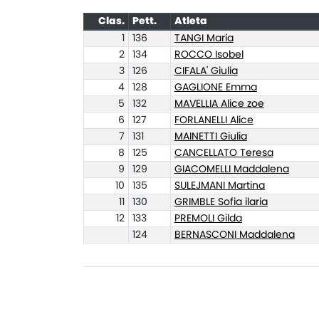
Clas.
Pett.
Atleta
1
136
TANGI Maria
2
134
ROCCO Isobel
3
126
CIFALA' Giulia
4
128
GAGLIONE Emma
5
132
MAVELLIA Alice zoe
6
127
FORLANELLI Alice
7
131
MAINETTI Giulia
8
125
CANCELLATO Teresa
9
129
GIACOMELLI Maddalena
10
135
SULEJMANI Martina
11
130
GRIMBLE Sofia ilaria
12
133
PREMOLI Gilda
124
BERNASCONI Maddalena