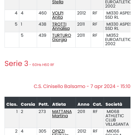
Stella
EUROATLETICA
2002
4
4
460
VOLPI
2012
RF
MI330 ASPES
Anita
SSD RL
5
1
438
TROTTI
2011
RF
MI330 ASPES
Annalisa
SSD RL
5
439
TURTURO
2011
RF
MI352
Giorgia
EUROATLETICA
2002
Serie 3
- 60Hs H60 RF
C.S. Cinisello Balsamo - 7 apr 2024 - 15:10
Clas.
Corsia
Pett.
Atleta
Anno
Cat.
Società
1
2
273
MATTANA
2011
RF
MI068
Martina
ATHLETIC
CLUB
VILLASANTA
2
4
305
OPIZZI
2012
RF
MI066