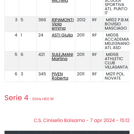
Michela
SCUOLA
SPORTIVA
ATL. PUNTO
IT
3
5
366
RIPAMONTI
2012
RF
MI102 P.B.M.
Viola
BOVISIO
emma
MASCIAGO
4
1
24
ASTI Giulia
2011
RF
MI008
ACCADEMIA
MELEGNANO
ATL ASD
5
6
421
SULEJMANI
2011
RF
MI068
Martina
ATHLETIC
CLUB
VILLASANTA
6
3
345
PIVEN
2011
RF
MI211 POL.
Roberta
NOVATE
Serie 4
- 60Hs H60 RF
C.S. Cinisello Balsamo - 7 apr 2024 - 15:12