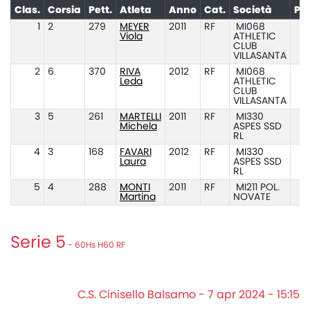
Clas.
Corsia
Pett.
Atleta
Anno
Cat.
Società
Pr
1
2
279
MEYER
2011
RF
MI068
Viola
ATHLETIC
CLUB
VILLASANTA
2
6
370
RIVA
2012
RF
MI068
Leda
ATHLETIC
CLUB
VILLASANTA
3
5
261
MARTELLI
2011
RF
MI330
Michela
ASPES SSD
RL
4
3
168
FAVARI
2012
RF
MI330
Laura
ASPES SSD
RL
5
4
288
MONTI
2011
RF
MI211 POL.
Martina
NOVATE
Serie 5
- 60Hs H60 RF
C.S. Cinisello Balsamo - 7 apr 2024 - 15:15