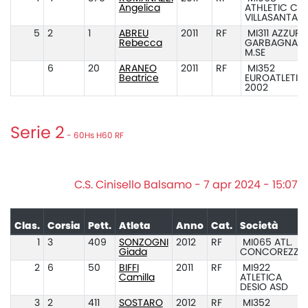
Angelica
ATHLETIC CL
VILLASANTA
5
2
1
ABREU
2011
RF
MI311 AZZUR
Rebecca
GARBAGNATE
M.SE
6
20
ARANEO
2011
RF
MI352
Beatrice
EUROATLETIC
2002
Serie 2
- 60Hs H60 RF
C.S. Cinisello Balsamo - 7 apr 2024 - 15:07
Clas.
Corsia
Pett.
Atleta
Anno
Cat.
Società
1
3
409
SONZOGNI
2012
RF
MI065 ATL.
Giada
CONCOREZZO
2
6
50
BIFFI
2011
RF
MI922
Camilla
ATLETICA
DESIO ASD
3
2
411
SOSTARO
2012
RF
MI352