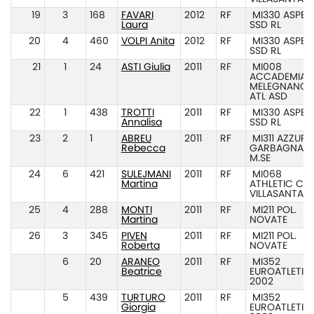
19
3
168
FAVARI
2012
RF
MI330 ASPES
Laura
SSD RL
20
4
460
VOLPI Anita
2012
RF
MI330 ASPES
SSD RL
21
1
24
ASTI Giulia
2011
RF
MI008
ACCADEMIA
MELEGNANO
ATL ASD
22
1
438
TROTTI
2011
RF
MI330 ASPES
Annalisa
SSD RL
23
2
1
ABREU
2011
RF
MI311 AZZUR
Rebecca
GARBAGNATE
M.SE
24
6
421
SULEJMANI
2011
RF
MI068
Martina
ATHLETIC CL
VILLASANTA
25
4
288
MONTI
2011
RF
MI211 POL.
Martina
NOVATE
26
3
345
PIVEN
2011
RF
MI211 POL.
Roberta
NOVATE
6
20
ARANEO
2011
RF
MI352
Beatrice
EUROATLETIC
2002
5
439
TURTURO
2011
RF
MI352
Giorgia
EUROATLETIC