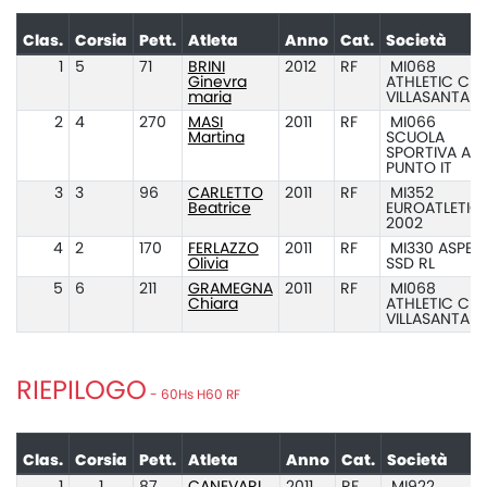
Clas.
Corsia
Pett.
Atleta
Anno
Cat.
Società
1
5
71
BRINI
2012
RF
MI068
Ginevra
ATHLETIC CL
maria
VILLASANTA
2
4
270
MASI
2011
RF
MI066
Martina
SCUOLA
SPORTIVA ATL
PUNTO IT
3
3
96
CARLETTO
2011
RF
MI352
Beatrice
EUROATLETIC
2002
4
2
170
FERLAZZO
2011
RF
MI330 ASPES
Olivia
SSD RL
5
6
211
GRAMEGNA
2011
RF
MI068
Chiara
ATHLETIC CL
VILLASANTA
RIEPILOGO
- 60Hs H60 RF
Clas.
Corsia
Pett.
Atleta
Anno
Cat.
Società