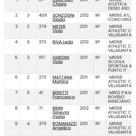
1
1
87
CANEVARI
2011
RF
MI922
Chiara
ATLETICA
DESIO ASD
2
3
409
SONZOGNI
2012
RF
MI065 ATL.
Giada
CONCOREZZ
3
2
279
MEYER
2011
RF
MI068
Viola
ATHLETIC CL
VILLASANTA
4
6
370
RIVA Leda
2012
RF
MI068
ATHLETIC CL
VILLASANTA
5
3
197
GARDINI
2011
RF
MI066
Viola
SCUOLA
SPORTIVA ATL
PUNTO IT
6
2
273
MATTANA
2011
RF
MI068
Martina
ATHLETIC CL
VILLASANTA
7
5
41
BERETTI
2011
RF
MI102 P.B.M.
Francesca
BOVISIO
MASCIAGO
8
5
71
BRINI
2012
RF
MI068
Ginevra
ATHLETIC CL
maria
VILLASANTA
9
4
375
ROMANAZZI
2011
RF
MI068
Angelica
ATHLETIC CL
VILLASANTA