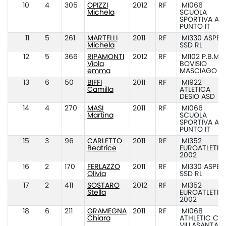
10
4
305
OPIZZI
2012
RF
MI066
Michela
SCUOLA
SPORTIVA ATL
PUNTO IT
11
5
261
MARTELLI
2011
RF
MI330 ASPES
Michela
SSD RL
12
5
366
RIPAMONTI
2012
RF
MI102 P.B.M.
Viola
BOVISIO
emma
MASCIAGO
13
6
50
BIFFI
2011
RF
MI922
Camilla
ATLETICA
DESIO ASD
14
4
270
MASI
2011
RF
MI066
Martina
SCUOLA
SPORTIVA ATL
PUNTO IT
15
3
96
CARLETTO
2011
RF
MI352
Beatrice
EUROATLETIC
2002
16
2
170
FERLAZZO
2011
RF
MI330 ASPES
Olivia
SSD RL
17
2
411
SOSTARO
2012
RF
MI352
Stella
EUROATLETIC
2002
18
6
211
GRAMEGNA
2011
RF
MI068
Chiara
ATHLETIC CL
VILLASANTA