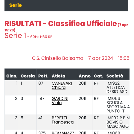
Serie
RISULTATI - Classifica Ufficiale
(7 apr
15:23)
Serie 1
- 60Hs H60 RF
C.S. Cinisello Balsamo - 7 apr 2024 - 15:05
Clas.
Corsia
Pett.
Atleta
Anno
Cat.
Società
1
1
87
CANEVARI
2011
RF
MI922
Chiara
ATLETICA
DESIO ASD
2
3
197
GARDINI
2011
RF
MI066
Viola
SCUOLA
SPORTIVA ATL
PUNTO IT
3
5
41
BERETTI
2011
RF
MI102 P.B.M.
Francesca
BOVISIO
MASCIAGO
4
4
375
ROMANAZZI
2011
RF
MI068