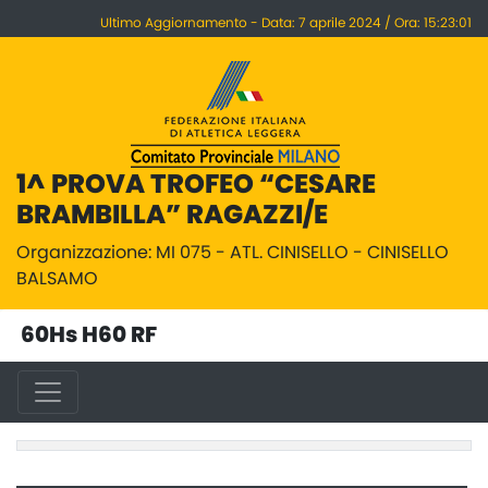
Ultimo Aggiornamento - Data: 7 aprile 2024 / Ora: 15:23:01
1^ PROVA TROFEO “CESARE
BRAMBILLA” RAGAZZI/E
Organizzazione: MI 075 - ATL. CINISELLO - CINISELLO
BALSAMO
60Hs H60 RF