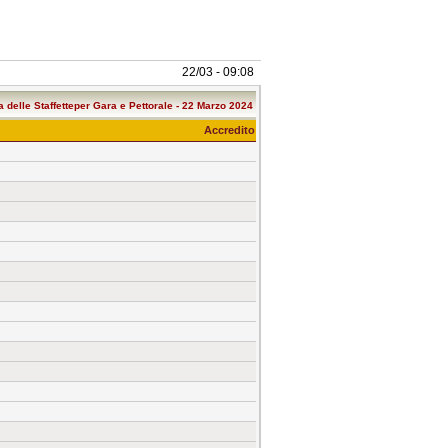
22/03 - 09:08
a delle Staffetteper Gara e Pettorale - 22 Marzo 2024
Accredito