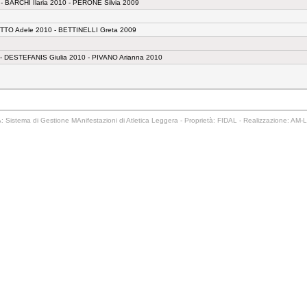
 BARCHI Ilaria 2010 - PERONE Silvia 2009
ETTO Adele 2010 - BETTINELLI Greta 2009
- DESTEFANIS Giulia 2010 - PIVANO Arianna 2010
 Sistema di Gestione MAnifestazioni di Atletica Leggera - Proprietà: FIDAL - Realizzazione: AM-