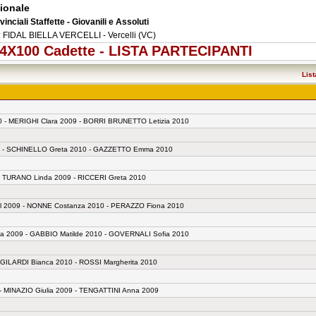
ionale
nciali Staffette - Giovanili e Assoluti
 FIDAL BIELLA VERCELLI - Vercelli (VC)
a 4X100 Cadette - LISTA PARTECIPANTI
List
 - MERIGHI Clara 2009 - BORRI BRUNETTO Letizia 2010
09 - SCHINELLO Greta 2010 - GAZZETTO Emma 2010
- TURANO Linda 2009 - RICCERI Greta 2010
l 2009 - NONNE Costanza 2010 - PERAZZO Fiona 2010
a 2009 - GABBIO Matilde 2010 - GOVERNALI Sofia 2010
ILARDI Bianca 2010 - ROSSI Margherita 2010
- MINAZIO Giulia 2009 - TENGATTINI Anna 2009