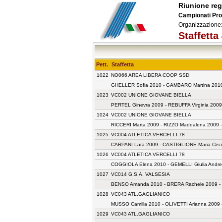
Riunione reg
Campionati Provi
Organizzazione:
Staffett
Pett.
Staffetta
1022
NO066 AREA LIBERA COOP SSD
GHELLER Sofia 2010 - GAMBARO Martina 2010
1023
VC002 UNIONE GIOVANE BIELLA
PERTEL Ginevra 2009 - REBUFFA Virginia 20
1024
VC002 UNIONE GIOVANE BIELLA
RICCERI Marta 2009 - RIZZO Maddalena 2009 
1025
VC004 ATLETICA VERCELLI 78
CARPANI Lara 2009 - CASTIGLIONE Maria Ceci
1026
VC004 ATLETICA VERCELLI 78
COGGIOLA Elena 2010 - GEMELLI Giulia Andre
1027
VC014 G.S.A. VALSESIA
BENSO Amanda 2010 - BRERA Rachele 2009 - G
1028
VC043 ATL.GAGLIANICO
MUSSO Camilla 2010 - OLIVETTI Arianna 2009 
1029
VC043 ATL.GAGLIANICO