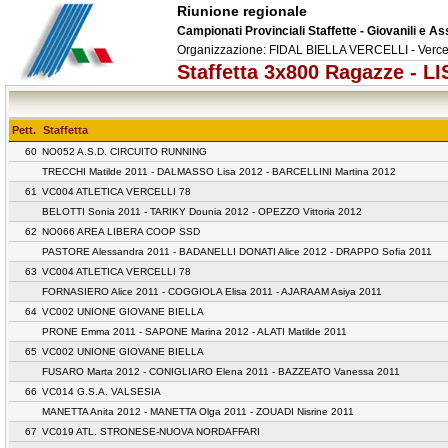
Riunione regionale
Campionati Provinciali Staffette - Giovanili e As
Organizzazione: FIDAL BIELLA VERCELLI - Vercel
Staffetta 3x800 Ragazze - 
Pett.
Staffetta
60
NO052 A.S.D. CIRCUITO RUNNING
TRECCHI Matilde 2011 - DALMASSO Lisa 2012 - BARCELLINI Martina 2012
61
VC004 ATLETICA VERCELLI 78
BELOTTI Sonia 2011 - TARIKY Dounia 2012 - OPEZZO Vittoria 2012
62
NO066 AREA LIBERA COOP SSD
PASTORE Alessandra 2011 - BADANELLI DONATI Alice 2012 - DRAPPO Sofia 2011
63
VC004 ATLETICA VERCELLI 78
FORNASIERO Alice 2011 - COGGIOLA Elisa 2011 - AJARAAM Asiya 2011
64
VC002 UNIONE GIOVANE BIELLA
PRONE Emma 2011 - SAPONE Marina 2012 - ALATI Matilde 2011
65
VC002 UNIONE GIOVANE BIELLA
FUSARO Marta 2012 - CONIGLIARO Elena 2011 - BAZZEATO Vanessa 2011
66
VC014 G.S.A. VALSESIA
MANETTA Anita 2012 - MANETTA Olga 2011 - ZOUADI Nisrine 2011
67
VC019 ATL. STRONESE-NUOVA NORDAFFARI