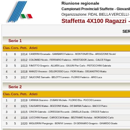
Riunione regionale
Campionati Provinciali Staffette - Giovanil
Organizzazione: FIDAL BIELLA VERCELLI - 
Staffetta 4X100 Ragazzi 
SER
Serie 1
Clas.
Cors.
Pett.
Atleti
1
6
1014
CASERINI Emanuele - GAMBARO Federico - MONTONATI Elia - ARDIZZONE Nicolo'
2
2
1012
COLOMBO Nicolo - FERRARIO Federico - HRISTODOR Jannis - CALCE Filippo
3
5
1013
FAVOTTO Gregorio - ALLIATA Luca - GIULINI Pier Carlo - PISTOCCHINI Gabriele
4
4
1018
MANZO Vincenzo - DELGROSSO Luca - FIORI Mattia - DELMASTRO Mattia
5
3
1017
SALICONE Samuele - BELOTTI Lorenzo - FLORIO Federico - ARIO Luca
Serie 2
Clas.
Cors.
Pett.
Atleti
1
2
1019
CATANIA Giacomo - ZUBANI Michele - FLORIO Elia - PUCCIO Lorenzo
2
6
1021
CALIGARIS Matteo - BOZZONE Mattia - DE BARBA Federico - BACCO Pietro
3
3
1015
CRICRI Gabriele - LOREGGIA Riccardo - ZANELLA Davide - CROCE Federico
4
4
1016
LUCCHINI Hansel - CAROCCIA Matteo - BELTRAME Nicholas - MORGIGNO Carlo
5
5
1020
MIGLIORINI Piergiorgio - BONFA' Lorenzo - DI GENNARO Gregorio - GHIARDO Gioele