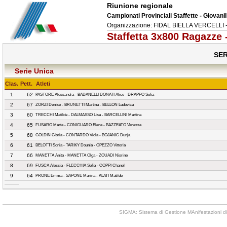
Riunione regionale
Campionati Provinciali Staffette - Giovanil
Organizzazione: FIDAL BIELLA VERCELLI - 
Staffetta 3x800 Ragazze
SER
Serie Unica
Clas.
Pett.
Atleti
1
62
PASTORE Alessandra - BADANELLI DONATI Alice - DRAPPO Sofia
2
67
ZORZI Denise - BRUNETTI Martina - BELLON Ludovica
3
60
TRECCHI Matilde - DALMASSO Lisa - BARCELLINI Martina
4
65
FUSARO Marta - CONIGLIARO Elena - BAZZEATO Vanessa
5
68
GOLDIN Gloria - CONTARDO Viola - BOJANIC Dunja
6
61
BELOTTI Sonia - TARIKY Dounia - OPEZZO Vittoria
7
66
MANETTA Anita - MANETTA Olga - ZOUADI Nisrine
8
69
FUSCA Alessia - FLECCHIA Sofia - COPPI Chanel
9
64
PRONE Emma - SAPONE Marina - ALATI Matilde
SIGMA: Sistema di Gestione MAnifestazioni di 