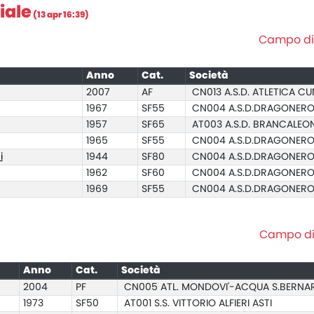
iale
(13 apr 16:39)
Campo di A
Anno
Cat.
Società
2007
AF
CN013 A.S.D. ATLETICA C
1967
SF55
CN004 A.S.D.DRAGONER
1957
SF65
AT003 A.S.D. BRANCALEON
1965
SF55
CN004 A.S.D.DRAGONER
i
1944
SF80
CN004 A.S.D.DRAGONER
1962
SF60
CN004 A.S.D.DRAGONER
1969
SF55
CN004 A.S.D.DRAGONER
Campo di 
Anno
Cat.
Società
2004
PF
CN005 ATL. MONDOVI'-ACQUA S.BERN
1973
SF50
AT001 S.S. VITTORIO ALFIERI ASTI