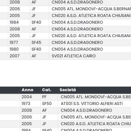
2008
AF
CN004 A.S.D.DRAGONERO
2006
JF
CN005 ATL. MONDOVI'-ACQUA S.BERN
2005
JF
CN020 A.S.D. ATLETICA ROATA CHIUSANI
1984
SF40
CN004 A.S.D.DRAGONERO
2008
AF
CN004 A.S.D.DRAGONERO
2005
JF
CN020 A.S.D. ATLETICA ROATA CHIUSANI
1977
SF45
CN004 A.S.D.DRAGONERO
1980
SF40
CN004 A.S.D.DRAGONERO
2007
AF
SV021 ATLETICA CAIRO
Anno
Cat.
Società
2004
PF
CN005 ATL. MONDOVI'-ACQUA S.B
1973
SF50
AT001 S.S. VITTORIO ALFIERI ASTI
2008
AF
CN004 A.S.D.DRAGONERO
2006
JF
CN005 ATL. MONDOVI'-ACQUA S.B
2005
JF
CN020 A.S.D. ATLETICA ROATA CHIU
1984
SF40
CN004 A.S.D.DRAGONERO