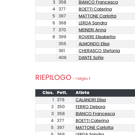
3
358
BIANCO Francesca
4
377
BOETTI Caterina
5
397
MATTONE Carlotta
6
368
LERDA Sandra
7
370
MEINERI Anna
8
399
ROVERE Elisabetta
355
ALMONDO Elisa
361
CHERASCO Stefania
406
DANTE Sofia
RIEPILOGO
- 1 Miglio F
Clas.
Pett.
Atleta
1
379
CALANDRI Elisa
2
350
FERRO Debora
3
358
BIANCO Francesca
4
377
BOETTI Caterina
5
397
MATTONE Carlotta
6
368
LERDA Sandra