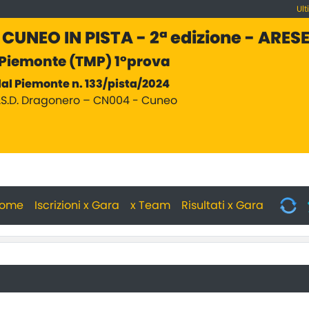
Ult
I CUNEO IN PISTA - 2ª edizione - ARES
 Piemonte (TMP) 1°prova
al Piemonte n. 133/pista/2024
.S.D. Dragonero – CN004 - Cuneo
ome
Iscrizioni x Gara
x Team
Risultati x Gara