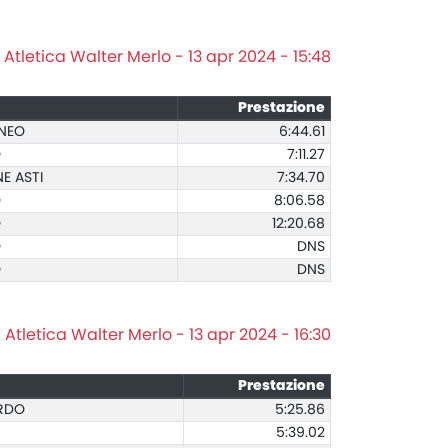
tletica Walter Merlo - 13 apr 2024 - 15:48
Prestazione
UNEO
6:44.61
O
7:11.27
E ASTI
7:34.70
O
8:06.58
O
12:20.68
O
DNS
O
DNS
Atletica Walter Merlo - 13 apr 2024 - 16:30
Prestazione
ARDO
5:25.86
5:39.02