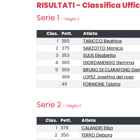
RISULTATI - Classifica Uffic
Serie 1
- 1 Miglio F
Clas.
Pett.
Atleta
1
385
TARICCO Beatrice
2
375
SARZOTTO Monica
3
353
SULIS Elisabetta
4
365
GIORDANENGO Gemma
5
359
BRUNO DI CLARAFOND Dan
369
LOPEZ Josefina del rosa
411
FORNIONE Tiziana
Serie 2
- 1 Miglio F
Clas.
Pett.
Atleta
1
379
CALANDRI Elisa
2
350
FERRO Debora