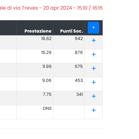
i via Treves - 20 apr 2024 - 15:10 / 16:15
+
Prestazione
Punti Soc.
16.62
942
15.29
876
11.99
675
9.06
453
7.75
341
DNS