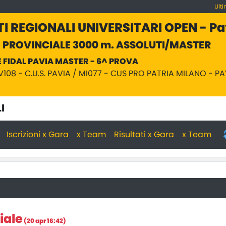
Ult
 REGIONALI UNIVERSITARI OPEN - Pa
PROVINCIALE 3000 m. ASSOLUTI/MASTER
E FIDAL PAVIA MASTER - 6^ PROVA
V108 - C.U.S. PAVIA / MI077 - CUS PRO PATRIA MILANO - PA
I
Iscrizioni x Gara
x Team
Risultati x Gara
x Team
iale
(20 apr 16:42)