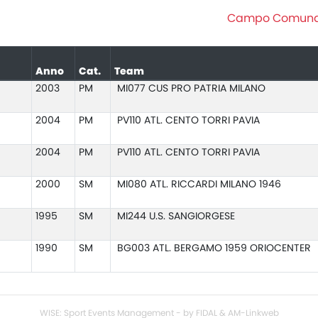
Campo Comunale d
Anno
Cat.
Team
2003
PM
MI077 CUS PRO PATRIA MILANO
2004
PM
PV110 ATL. CENTO TORRI PAVIA
2004
PM
PV110 ATL. CENTO TORRI PAVIA
2000
SM
MI080 ATL. RICCARDI MILANO 1946
1995
SM
MI244 U.S. SANGIORGESE
1990
SM
BG003 ATL. BERGAMO 1959 ORIOCENTER
WISE: Sport Events Management - by FIDAL & AM-Linkweb