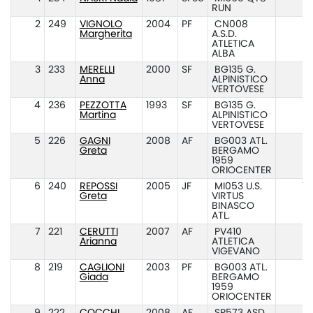
RUN
2
249
VIGNOLO
2004
PF
CN008
1
Margherita
A.S.D.
ATLETICA
ALBA
3
233
MERELLI
2000
SF
BG135 G.
1
Anna
ALPINISTICO
VERTOVESE
4
236
PEZZOTTA
1993
SF
BG135 G.
1
Martina
ALPINISTICO
VERTOVESE
5
226
GAGNI
2008
AF
BG003 ATL.
10
Greta
BERGAMO
1959
ORIOCENTER
6
240
REPOSSI
2005
JF
MI053 U.S.
10
Greta
VIRTUS
BINASCO
ATL.
7
221
CERUTTI
2007
AF
PV410
Arianna
ATLETICA
VIGEVANO
8
219
CAGLIONI
2003
PF
BG003 ATL.
1
Giada
BERGAMO
1959
ORIOCENTER