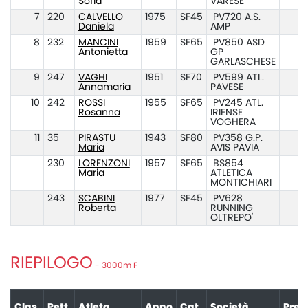
Sofia
VARESE
7
220
CALVELLO
1975
SF45
PV720 A.S.
Daniela
AMP
8
232
MANCINI
1959
SF65
PV850 ASD
Antonietta
GP
GARLASCHESE
9
247
VAGHI
1951
SF70
PV599 ATL.
Annamaria
PAVESE
10
242
ROSSI
1955
SF65
PV245 ATL.
Rosanna
IRIENSE
VOGHERA
11
35
PIRASTU
1943
SF80
PV358 G.P.
Maria
AVIS PAVIA
230
LORENZONI
1957
SF65
BS854
Maria
ATLETICA
MONTICHIARI
243
SCABINI
1977
SF45
PV628
Roberta
RUNNING
OLTREPO'
RIEPILOGO
- 3000m F
Clas.
Pett.
Atleta
Anno
Cat.
Società
Pres