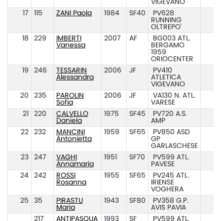
VIGEVANO
17
115
ZANI Paola
1984
SF40
PV628
RUNNING
OLTREPO'
18
229
IMBERTI
2007
AF
BG003 ATL.
Vanessa
BERGAMO
1959
ORIOCENTER
19
246
TESSARIN
2006
JF
PV410
Alessandra
ATLETICA
VIGEVANO
20
235
PAROLIN
2006
JF
VA130 N. ATL.
Sofia
VARESE
21
220
CALVELLO
1975
SF45
PV720 A.S.
Daniela
AMP
22
232
MANCINI
1959
SF65
PV850 ASD
Antonietta
GP
GARLASCHESE
23
247
VAGHI
1951
SF70
PV599 ATL.
Annamaria
PAVESE
24
242
ROSSI
1955
SF65
PV245 ATL.
Rosanna
IRIENSE
VOGHERA
25
35
PIRASTU
1943
SF80
PV358 G.P.
Maria
AVIS PAVIA
217
ANTIPASQUA
1993
SF
PV599 ATL.