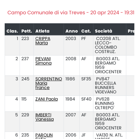
Campo Comunale di via Treves - 20 apr 2024 - 19:31
Clas.
Pett.
Atleta
Anno
Cat.
Società
Pres
1
223
CRIPPA
2003
PF
CO208 ATL.
Marta
LECCO-
COLOMBO
COSTRUZ.
2
237
PIEVANI
2008
AF
BG003 ATL.
Simona
BERGAMO
1959
ORIOCENTER
3
245
SORRENTINO
1986
SF35
PV847
Maria
BUCCELLA
france
RUNNERS
VIGEVANO
4
115
ZANI Paola
1984
SF40
PV628
RUNNING
OLTREPO'
5
229
IMBERTI
2007
AF
BG003 ATL.
Vanessa
BERGAMO
1959
ORIOCENTER
6
235
PAROLIN
2006
JF
VA130 N. ATL.