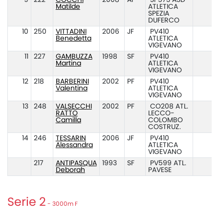
9
222
COCCHI
2008
AF
SP573 ASD
1
Matilde
ATLETICA
SPEZIA
DUFERCO
10
250
VITTADINI
2006
JF
PV410
Benedetta
ATLETICA
VIGEVANO
11
227
GAMBUZZA
1998
SF
PV410
1
Martina
ATLETICA
VIGEVANO
12
218
BARBERINI
2002
PF
PV410
Valentina
ATLETICA
VIGEVANO
13
248
VALSECCHI
2002
PF
CO208 ATL.
1
RATTO
LECCO-
Camilla
COLOMBO
COSTRUZ.
14
246
TESSARIN
2006
JF
PV410
12
Alessandra
ATLETICA
VIGEVANO
217
ANTIPASQUA
1993
SF
PV599 ATL.
Deborah
PAVESE
Serie 2
- 3000m F