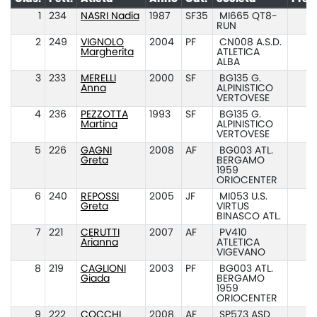
1
234
NASRI Nadia
1987
SF35
MI665 QT8-
RUN
2
249
VIGNOLO
2004
PF
CN008 A.S.D.
Margherita
ATLETICA
ALBA
3
233
MERELLI
2000
SF
BG135 G.
Anna
ALPINISTICO
VERTOVESE
4
236
PEZZOTTA
1993
SF
BG135 G.
Martina
ALPINISTICO
VERTOVESE
5
226
GAGNI
2008
AF
BG003 ATL.
Greta
BERGAMO
1959
ORIOCENTER
6
240
REPOSSI
2005
JF
MI053 U.S.
Greta
VIRTUS
BINASCO ATL.
7
221
CERUTTI
2007
AF
PV410
Arianna
ATLETICA
VIGEVANO
8
219
CAGLIONI
2003
PF
BG003 ATL.
Giada
BERGAMO
1959
ORIOCENTER
9
222
COCCHI
2008
AF
SP573 ASD