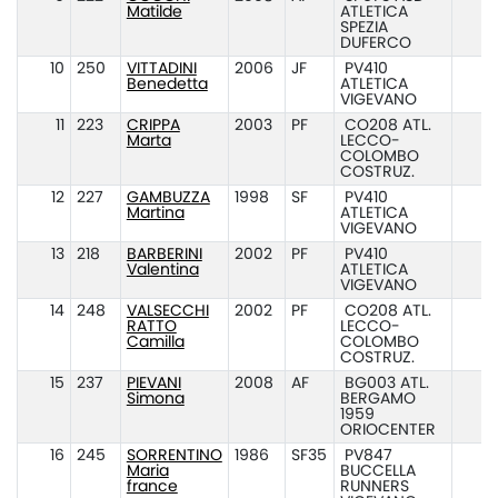
Matilde
ATLETICA
SPEZIA
DUFERCO
10
250
VITTADINI
2006
JF
PV410
Benedetta
ATLETICA
VIGEVANO
11
223
CRIPPA
2003
PF
CO208 ATL.
Marta
LECCO-
COLOMBO
COSTRUZ.
12
227
GAMBUZZA
1998
SF
PV410
Martina
ATLETICA
VIGEVANO
13
218
BARBERINI
2002
PF
PV410
Valentina
ATLETICA
VIGEVANO
14
248
VALSECCHI
2002
PF
CO208 ATL.
RATTO
LECCO-
Camilla
COLOMBO
COSTRUZ.
15
237
PIEVANI
2008
AF
BG003 ATL.
Simona
BERGAMO
1959
ORIOCENTER
16
245
SORRENTINO
1986
SF35
PV847
Maria
BUCCELLA
france
RUNNERS