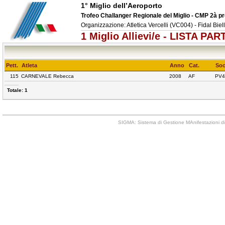
1° Miglio dell’Aeroporto
Trofeo Challanger Regionale del Miglio - CMP 2à p
Organizzazione: Atletica Vercelli (VC004) - Fidal Bie
1 Miglio Allievi/e - LISTA PA
Pett.
Atleta
Anno
Cat.
Soc
115
CARNEVALE Rebecca
2008
AF
PV4
Totale: 1
SIGMA: Sistema di Gestione MAnifestazioni di 