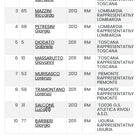
TOSCANA
3
65
MAZZINI
2012
RM
LOMBARDIA
Riccardo
RAPPRESENTATIVA
LOMBARDIA
4
68
PETRESINI
2012
RM
LOMBARDIA
Giorgio
RAPPRESENTATIVA
LOMBARDIA
5
5
DIODATO
2011
RM
TOSCANA
Gabriele
RAPPRESENTATIVA
TOSCANA
6
10
MASSARUTTO
2011
RM
TOSCANA
Giovanni
RAPPRESENTATIVA
TOSCANA
7
53
MURISASCO
2012
RM
PIEMONTE
Lorenzo
RAPPRESENTATIVA
PIEMONTE
8
58
TRAMONTANO
2011
RM
PIEMONTE
Lorenzo
RAPPRESENTATIVA
PIEMONTE
9
31
SALCONE
2012
RM
TO036 G.S.
Luca
(I)
ATLETICA RIVOLI
A.S.D.
10
77
BARBIERI
2011
RM
LIGURIA
Giorgio
RAPPRESENTATIVA
LIGURIA