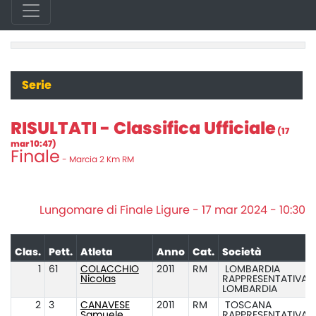
Serie
RISULTATI - Classifica Ufficiale
(17
mar 10:47)
Finale
- Marcia 2 Km RM
Lungomare di Finale Ligure - 17 mar 2024 - 10:30
Clas.
Pett.
Atleta
Anno
Cat.
Società
1
61
COLACCHIO
2011
RM
LOMBARDIA
Nicolas
RAPPRESENTATIVA
LOMBARDIA
2
3
CANAVESE
2011
RM
TOSCANA
Samuele
RAPPRESENTATIVA