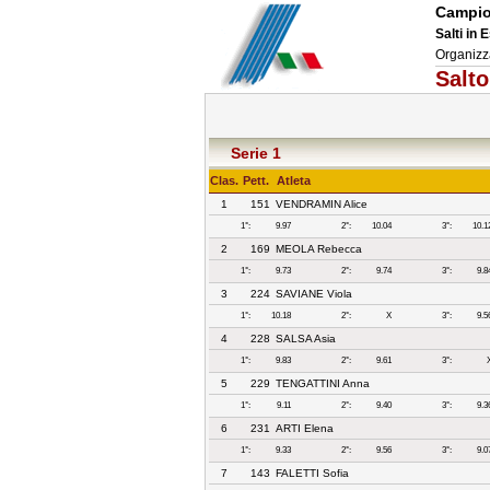
Campion
Salti in
Organizz
Salto
Serie 1
Clas.
Pett.
Atleta
1
151
VENDRAMIN Alice
1°:
9.97
2°:
10.04
3°:
10.1
2
169
MEOLA Rebecca
1°:
9.73
2°:
9.74
3°:
9.8
3
224
SAVIANE Viola
1°:
10.18
2°:
X
3°:
9.5
4
228
SALSA Asia
1°:
9.83
2°:
9.61
3°:
5
229
TENGATTINI Anna
1°:
9.11
2°:
9.40
3°:
9.3
6
231
ARTI Elena
1°:
9.33
2°:
9.56
3°:
9.0
7
143
FALETTI Sofia