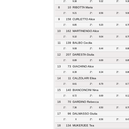
1°:
9.38
2°:
9.32
3°:
9.3
8
10
RIBOTTA Maria
1°:
9.21
2°:
8.56
3°:
9.0
9
158
CURLETTO Alice
1°:
8.85
2°:
9.20
3°:
8.7
10
162
MARTINENGO Alice
1°:
9.10
2°:
9.04
3°:
8.7
11
139
BALBO Cecilia
1°:
9.08
2°:
8.44
3°:
8.8
12
207
DARESTA Giulia
1°:
8.89
2°:
8.69
3°:
8.8
13
73
GIACHINO Alice
1°:
8.39
2°:
8.34
3°:
8.8
14
11
CALZOLARI Elisa
1°:
8.61
2°:
8.79
3°:
8.7
15
140
BIANCONCINI Nina
1°:
8.72
2°:
8.69
3°:
8.1
16
70
GARDINO Rebecca
1°:
7.36
2°:
8.50
3°:
8.7
17
96
DALMASSO Giulia
1°:
X
2°:
8.56
3°:
8.4
18
134
MUKERJEE Tea