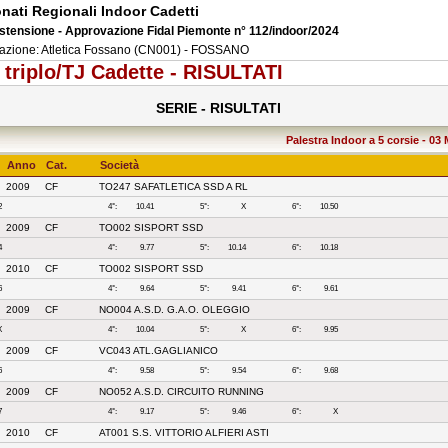
ati Regionali Indoor Cadetti
 Estensione - Approvazione Fidal Piemonte n° 112/indoor/2024
azione: Atletica Fossano (CN001) - FOSSANO
 triplo/TJ Cadette - RISULTATI
SERIE - RISULTATI
Palestra Indoor a 5 corsie - 03
Anno
Cat.
Società
2009
CF
TO247 SAFATLETICA SSD A RL
2
4°:
10.41
5°:
X
6°:
10.50
2009
CF
TO002 SISPORT SSD
4
4°:
9.77
5°:
10.14
6°:
10.18
2010
CF
TO002 SISPORT SSD
6
4°:
9.64
5°:
9.41
6°:
9.61
2009
CF
NO004 A.S.D. G.A.O. OLEGGIO
X
4°:
10.04
5°:
X
6°:
9.95
2009
CF
VC043 ATL.GAGLIANICO
6
4°:
9.58
5°:
9.54
6°:
9.68
2009
CF
NO052 A.S.D. CIRCUITO RUNNING
7
4°:
9.17
5°:
9.46
6°:
X
2010
CF
AT001 S.S. VITTORIO ALFIERI ASTI