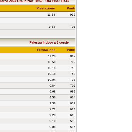
 Marzo 2024 Ora Inizio: 10:52 - Ora Fine: 11:33
Prestazione
Punti
11.28
912
9.84
705
Palestra Indoor a 5 corsie
Prestazione
Punti
11.28
912
10.50
799
10.18
753
10.18
753
10.04
733
9.84
705
9.68
682
9.56
664
9.38
639
9.21
614
9.20
613
9.10
599
9.08
596