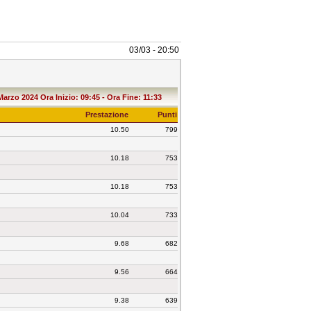
03/03 - 20:50
 Marzo 2024 Ora Inizio: 09:45 - Ora Fine: 11:33
Prestazione
Punti
10.50
799
10.18
753
10.18
753
10.04
733
9.68
682
9.56
664
9.38
639