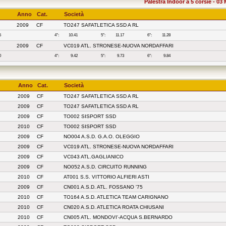
Palestra Indoor a 5 corsie - 03
Anno
Cat.
Società
2009
CF
TO247 SAFATLETICA SSD A RL
5
4°:
10.41
5°:
11.17
6°:
11.28
2009
CF
VC019 ATL. STRONESE-NUOVA NORDAFFARI
0
4°:
9.42
5°:
9.73
6°:
9.84
Anno
Cat.
Società
2009
CF
TO247 SAFATLETICA SSD A RL
2009
CF
TO247 SAFATLETICA SSD A RL
2009
CF
TO002 SISPORT SSD
2010
CF
TO002 SISPORT SSD
2009
CF
NO004 A.S.D. G.A.O. OLEGGIO
2009
CF
VC019 ATL. STRONESE-NUOVA NORDAFFARI
2009
CF
VC043 ATL.GAGLIANICO
2009
CF
NO052 A.S.D. CIRCUITO RUNNING
2010
CF
AT001 S.S. VITTORIO ALFIERI ASTI
2009
CF
CN001 A.S.D. ATL. FOSSANO '75
2010
CF
TO164 A.S.D. ATLETICA TEAM CARIGNANO
2010
CF
CN020 A.S.D. ATLETICA ROATA CHIUSANI
2010
CF
CN005 ATL. MONDOVI'-ACQUA S.BERNARDO