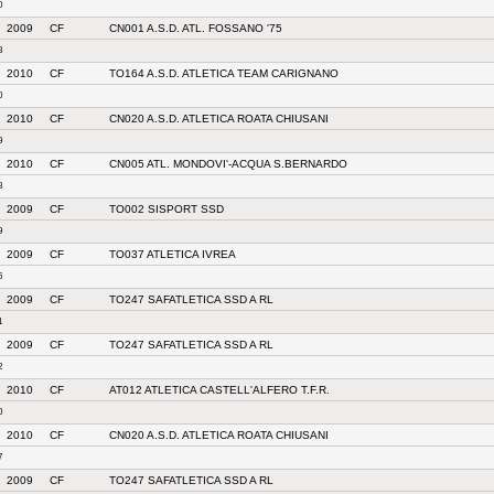
0
2009
CF
CN001 A.S.D. ATL. FOSSANO '75
8
2010
CF
TO164 A.S.D. ATLETICA TEAM CARIGNANO
0
2010
CF
CN020 A.S.D. ATLETICA ROATA CHIUSANI
9
2010
CF
CN005 ATL. MONDOVI'-ACQUA S.BERNARDO
8
2009
CF
TO002 SISPORT SSD
9
2009
CF
TO037 ATLETICA IVREA
6
2009
CF
TO247 SAFATLETICA SSD A RL
1
2009
CF
TO247 SAFATLETICA SSD A RL
2
2010
CF
AT012 ATLETICA CASTELL'ALFERO T.F.R.
0
2010
CF
CN020 A.S.D. ATLETICA ROATA CHIUSANI
7
2009
CF
TO247 SAFATLETICA SSD A RL