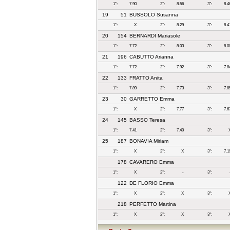
1°:
7.90
2°:
8.56
3°:
8.4
19
51
BUSSOLO Susanna
1°:
X
2°:
8.29
3°:
8.4
20
154
BERNARDI Mariasole
1°:
7.72
2°:
8.03
3°:
8.0
21
196
CABUTTO Arianna
1°:
7.72
2°:
7.92
3°:
7.8
22
133
FRATTO Anita
1°:
7.89
2°:
7.73
3°:
7.8
23
30
GARRETTO Emma
1°:
X
2°:
7.77
3°:
7.6
24
145
BASSO Teresa
1°:
7.41
2°:
7.40
3°:
25
187
BONAVIA Miriam
1°:
X
2°:
X
3°:
7.1
178
CAVARERO Emma
1°:
X
2°:
-
3°:
122
DE FLORIO Emma
1°:
X
2°:
X
3°:
218
PERFETTO Martina
1°:
X
2°:
X
3°: