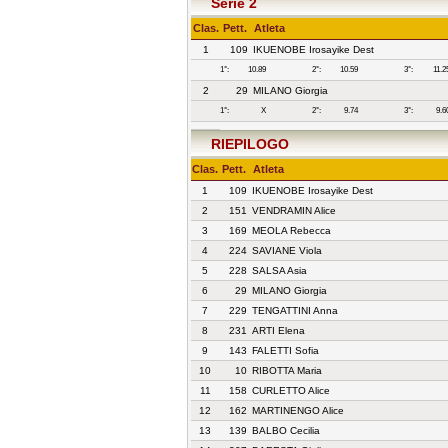
Serie 2
Clas.
Pett.
Atleta
1
109
IKUENOBE Irosayike Dest
1°:
10.89
2°:
10.59
3°:
11.2
2
29
MILANO Giorgia
1°:
X
2°:
9.74
3°:
9.6
RIEPILOGO
Clas.
Pett.
Atleta
1
109
IKUENOBE Irosayike Dest
2
151
VENDRAMIN Alice
3
169
MEOLA Rebecca
4
224
SAVIANE Viola
5
228
SALSA Asia
6
29
MILANO Giorgia
7
229
TENGATTINI Anna
8
231
ARTI Elena
9
143
FALETTI Sofia
10
10
RIBOTTA Maria
11
158
CURLETTO Alice
12
162
MARTINENGO Alice
13
139
BALBO Cecilia