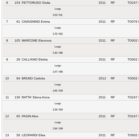
6
153
PETTORUSO Giulia
2011
RF
TO247 
Lungo
3.53 / 511
7
61
CAVAGNINO Emma
2011
RF
TO076 
Lungo
3.70 / 552
8
105
MARCONE Eleonora
2011
RF
TO002 
Lungo
3.40 / 480
9
28
CALLIANO Elettra
2011
RF
TO002 
Lungo
3.47 / 496
10
94
BRUNO Carlotta
2012
RF
TO002 
Lungo
3.65 / 539
11
130
RATTA' Elena Anna
2011
RF
TO247 
Lungo
3.29 / 454
12
65
PASIN Alice
2011
RF
TO247 
Lungo
2.84 / 349
13
56
LEOPARDI Elisa
2011
RF
TO002 