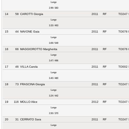
Lungo
2.99 / 383
14
58
CAROTTI Giorgia
2011
RF
TO247 
Lungo
3.33 / 463
15
44
NAVONE Gaia
2011
RF
TO076 
Lungo
3.69 / 549
16
66
MAGGIOROTTO Margherita
2011
RF
TO076 
Lungo
3.47 / 496
17
46
VILLA Carola
2011
RF
TO002 
Lungo
3.40 / 480
18
73
FRASCINA Giorgia
2011
RF
TO247 
Lungo
3.24 / 442
19
116
MOLLO Alice
2012
RF
TO247 
Lungo
2.93 / 370
20
31
CERRATO Sara
2011
RF
TO247 
Lungo