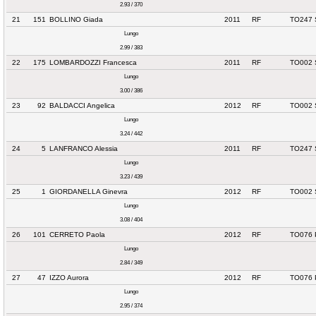
2.93 / 370
21
151
BOLLINO Giada
2011
RF
TO247 
Lungo
2.99 / 383
22
175
LOMBARDOZZI Francesca
2011
RF
TO002 
Lungo
3.00 / 386
23
92
BALDACCI Angelica
2012
RF
TO002 
Lungo
3.24 / 442
24
5
LANFRANCO Alessia
2011
RF
TO247 
Lungo
3.23 / 439
25
1
GIORDANELLA Ginevra
2012
RF
TO002 
Lungo
3.08 / 404
26
101
CERRETO Paola
2012
RF
TO076 
Lungo
2.84 / 349
27
47
IZZO Aurora
2012
RF
TO076 
Lungo
2.95 / 374