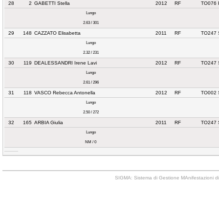
28
2
GABETTI Stella
2012
RF
TO076 
Lungo
2.63 / 301
29
148
CAZZATO Elisabetta
2011
RF
TO247 
Lungo
2.32 / 231
30
119
DEALESSANDRI Irene Lavi
2012
RF
TO247 
Lungo
2.61 / 296
31
118
VASCO Rebecca Antonella
2012
RF
TO002 
Lungo
2.50 / 272
32
165
ARBIA Giulia
2011
RF
TO247 
Lungo
NM / 0
SIGMA: Sistema di Gestione MAnifestazioni di 