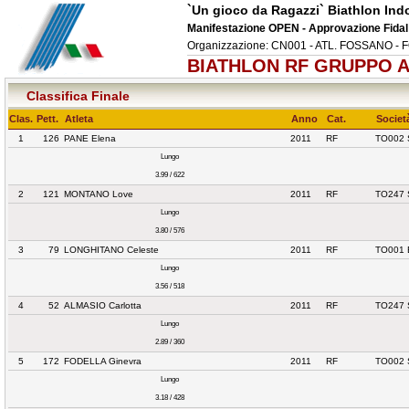
`Un gioco da Ragazzi` Biathlon In
Manifestazione OPEN - Approvazione Fidal
Organizzazione: CN001 - ATL. FOSSANO -
BIATHLON RF GRUPPO A 
Classifica Finale
Clas.
Pett.
Atleta
Anno
Cat.
Societ
1
126
PANE Elena
2011
RF
TO002 
Lungo
3.99 / 622
2
121
MONTANO Love
2011
RF
TO247 
Lungo
3.80 / 576
3
79
LONGHITANO Celeste
2011
RF
TO001 
Lungo
3.56 / 518
4
52
ALMASIO Carlotta
2011
RF
TO247 
Lungo
2.89 / 360
5
172
FODELLA Ginevra
2011
RF
TO002 
Lungo
3.18 / 428