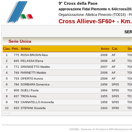
9° Cross della Pace
approvazione Fidal Piemonte n. 64/cross/2
Organizzazione: Atletica Pinerolo (TO016) - P
Cross Allieve-SF60+ - Km
SER
Serie Unica
Clas.
Pett.
Atleta
Anno
Cat.
So
1
775
ROSA BRUSIN Alice
2008
AF
TO
2
845
PELASSA Elena
2008
AF
TO
3
771
GRANGETTO Matilde
2007
AF
TO
4
769
FARINETTI Matilde
2008
AF
TO
5
753
OPERTO Aurora
2008
AF
TO
6
784
SORBARA Domenica
1956
SF65
TO
7
808
GUELI Paola
1964
SF60
TO
8
837
TRON Anita
1955
SF65
TO
9
783
CANNATELLO Antonella
1959
SF65
TO
10
833
STEFANI Graziella
1943
SF80
TO
SIGMA: Sistema di Gestione MAnifestazioni di 