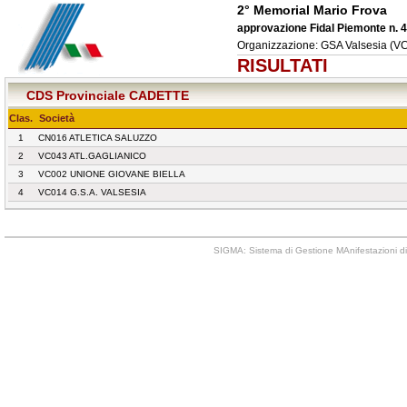
2° Memorial Mario Frova
approvazione Fidal Piemonte n. 
Organizzazione: GSA Valsesia (VC
RISULTATI
CDS Provinciale CADETTE
Clas.
Società
1
CN016 ATLETICA SALUZZO
2
VC043 ATL.GAGLIANICO
3
VC002 UNIONE GIOVANE BIELLA
4
VC014 G.S.A. VALSESIA
SIGMA: Sistema di Gestione MAnifestazioni di 