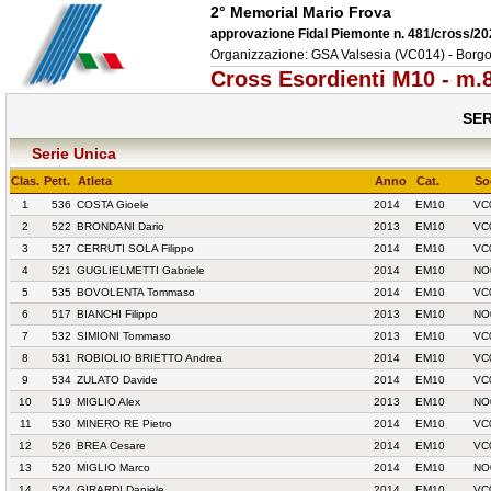
2° Memorial Mario Frova
approvazione Fidal Piemonte n. 481/cross/2
Organizzazione: GSA Valsesia (VC014) - Borgo
Cross Esordienti M10 - m.
SER
Serie Unica
Clas.
Pett.
Atleta
Anno
Cat.
So
1
536
COSTA Gioele
2014
EM10
VC
2
522
BRONDANI Dario
2013
EM10
VC
3
527
CERRUTI SOLA Filippo
2014
EM10
VC
4
521
GUGLIELMETTI Gabriele
2014
EM10
NO
5
535
BOVOLENTA Tommaso
2014
EM10
VC
6
517
BIANCHI Filippo
2013
EM10
NO
7
532
SIMIONI Tommaso
2013
EM10
VC
8
531
ROBIOLIO BRIETTO Andrea
2014
EM10
VC
9
534
ZULATO Davide
2014
EM10
VC
10
519
MIGLIO Alex
2013
EM10
NO
11
530
MINERO RE Pietro
2014
EM10
VC
12
526
BREA Cesare
2014
EM10
VC
13
520
MIGLIO Marco
2014
EM10
NO
14
524
GIRARDI Daniele
2014
EM10
VC