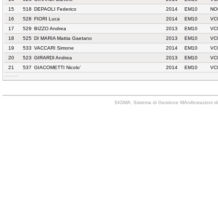
15
518
DEPAOLI Federico
2014
EM10
NO
16
528
FIORI Luca
2014
EM10
VC
17
529
BIZZO Andrea
2013
EM10
VC
18
525
DI MARIA Mattia Gaetano
2013
EM10
VC
19
533
VACCARI Simone
2014
EM10
VC
20
523
GIRARDI Andrea
2013
EM10
VC
21
537
GIACOMETTI Nicolo'
2014
EM10
VC
SIGMA: Sistema di Gestione MAnifestazioni di 