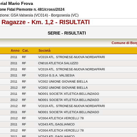
rial Mario Frova
one Fidal Piemonte n. 481/cross/2024
zione: GSA Valsesia (VC014) - Borgosesia (VC)
 Ragazze - Km. 1,2 - RISULTATI
SERIE - RISULTATI
Comune di Borg
Anno
Cat.
Società
2011
RF
VC019 ATL. STRONESE-NUOVA NORDAFFARI
2011
RF
CN016 ATLETICA SALUZZO
2011
RF
VC019 ATL. STRONESE-NUOVA NORDAFFARI
2011
RF
VC014 G.S.A. VALSESIA
2011
RF
VC002 UNIONE GIOVANE BIELLA
2012
RF
VC002 UNIONE GIOVANE BIELLA
2011
RF
NO001 SOCIETA' ATLETICA BELLINZAGO
2012
RF
NO001 SOCIETA' ATLETICA BELLINZAGO
2012
RF
VC019 ATL. STRONESE-NUOVA NORDAFFARI
2011
RF
NO001 SOCIETA' ATLETICA BELLINZAGO
2012
RF
VC004 ATLETICA VERCELLI 78
2011
RF
VC043 ATL.GAGLIANICO
2012
RF
VC004 ATLETICA VERCELLI 78
2011
RF
VC043 ATL.GAGLIANICO