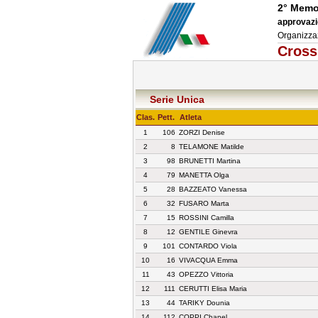
2° Memo
approvazi
Organizza
Cross
Serie Unica
Clas.
Pett.
Atleta
1
106
ZORZI Denise
2
8
TELAMONE Matilde
3
98
BRUNETTI Martina
4
79
MANETTA Olga
5
28
BAZZEATO Vanessa
6
32
FUSARO Marta
7
15
ROSSINI Camilla
8
12
GENTILE Ginevra
9
101
CONTARDO Viola
10
16
VIVACQUA Emma
11
43
OPEZZO Vittoria
12
111
CERUTTI Elisa Maria
13
44
TARIKY Dounia
14
112
COPPI Chanel