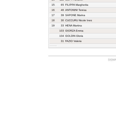
15
65
FILIPPA Margherita
16
46
ANTONINI Teresa
17
39
SAPONE Marina
18
30
CUCCURU Nicole Ines
19
33
HENA Martina
103
GIORZA Emma
104
GOLDIN Gloria
31
FAZIO Valeria
SIGMA: