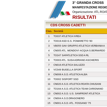
3° GRANDA CROSS
MANIFESTAZIONE REGIO
Organizzazione: ATL.R
RISULTATI
CDS CROSS CADETTI
Clas.
Società
1
TO037 ATLETICA IVREA
2
TO019 ASD G.S. POMARETTO '80
3
VB055 GAV GRUPPO ATLETICA VERBANIA A
4
CN005 ATL. MONDOVI'-ACQUA S.BERNARDO
5
TO247 SAFATLETICA SSD A RL
6
TO003 ATL. SUSA ADRIANO ASCHIERIS
7
CN016 ATLETICA SALUZZO
8
VC049 BUGELLA SPORT
9
CN008 A.S.D. ATLETICA ALBA
10
TO002 SISPORT SSD
11
CN020 A.S.D. ATLETICA ROATA CHIUSANI
12
TO164 A.S.D. ATLETICA TEAM CARIGNANO
13
CN002 A.S.D. U.S. SANFRONT ATLETICA
14
CN004 A.S.D.DRAGONERO
15
CN001 A.S.D. ATL. FOSSANO '75