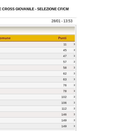
 CROSS GIOVANILE - SELEZIONE CF/CM
28/01 - 13:53
omune
Punti
11
3
45
3
47
3
57
3
58
3
62
3
63
3
76
3
78
3
102
3
106
3
112
3
146
3
149
3
149
3