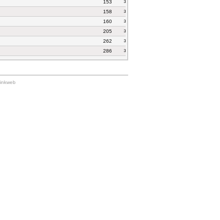
153
3
158
3
160
3
205
3
262
3
286
3
Linkweb