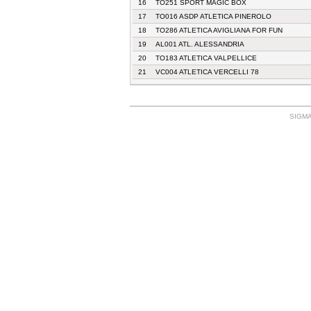
16
TO251 SPORT MAGIC BOX
17
TO016 ASDP ATLETICA PINEROLO
18
TO286 ATLETICA AVIGLIANA FOR FUN
19
AL001 ATL. ALESSANDRIA
20
TO183 ATLETICA VALPELLICE
21
VC004 ATLETICA VERCELLI 78
SIGMA: