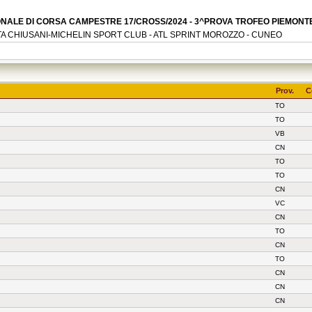
NALE DI CORSA CAMPESTRE 17/CROSS/2024 - 3^PROVA TROFEO PIEMONTE
OATA CHIUSANI-MICHELIN SPORT CLUB - ATL SPRINT MOROZZO - CUNEO
Prov.
C
TO
TO
VB
CN
TO
TO
CN
VC
CN
TO
CN
TO
CN
CN
CN