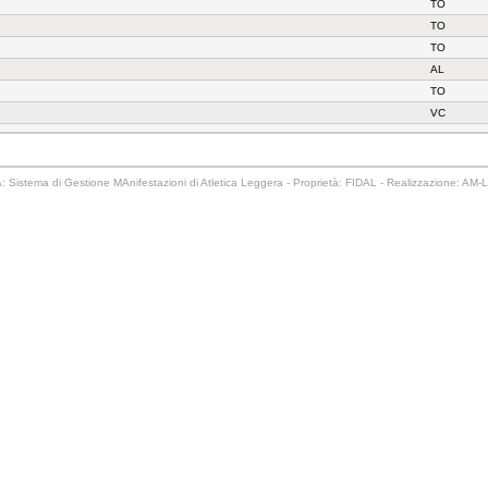
TO
TO
TO
AL
TO
VC
 Sistema di Gestione MAnifestazioni di Atletica Leggera - Proprietà: FIDAL - Realizzazione: AM-