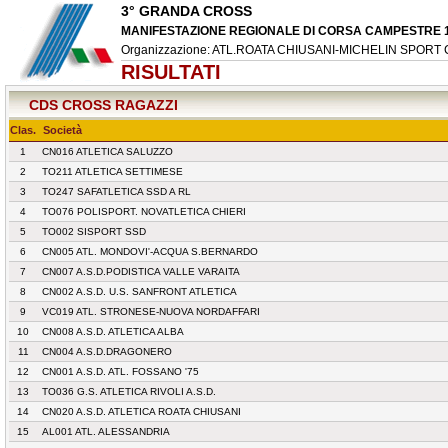
3° GRANDA CROSS
MANIFESTAZIONE REGIONALE DI CORSA CAMPESTRE 17
Organizzazione: ATL.ROATA CHIUSANI-MICHELIN SPORT
RISULTATI
CDS CROSS RAGAZZI
Clas.
Società
1
CN016 ATLETICA SALUZZO
2
TO211 ATLETICA SETTIMESE
3
TO247 SAFATLETICA SSD A RL
4
TO076 POLISPORT. NOVATLETICA CHIERI
5
TO002 SISPORT SSD
6
CN005 ATL. MONDOVI'-ACQUA S.BERNARDO
7
CN007 A.S.D.PODISTICA VALLE VARAITA
8
CN002 A.S.D. U.S. SANFRONT ATLETICA
9
VC019 ATL. STRONESE-NUOVA NORDAFFARI
10
CN008 A.S.D. ATLETICA ALBA
11
CN004 A.S.D.DRAGONERO
12
CN001 A.S.D. ATL. FOSSANO '75
13
TO036 G.S. ATLETICA RIVOLI A.S.D.
14
CN020 A.S.D. ATLETICA ROATA CHIUSANI
15
AL001 ATL. ALESSANDRIA