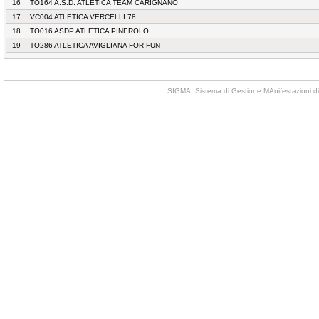
16
TO164 A.S.D. ATLETICA TEAM CARIGNANO
17
VC004 ATLETICA VERCELLI 78
18
TO016 ASDP ATLETICA PINEROLO
19
TO286 ATLETICA AVIGLIANA FOR FUN
SIGMA: Sistema di Gestione MAnifestazioni di 