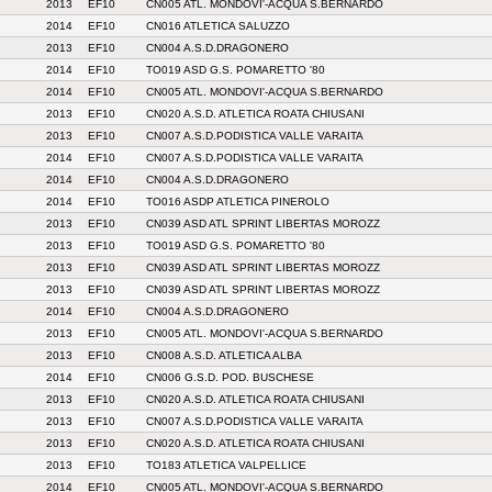
2013
EF10
CN005 ATL. MONDOVI'-ACQUA S.BERNARDO
2014
EF10
CN016 ATLETICA SALUZZO
2013
EF10
CN004 A.S.D.DRAGONERO
2014
EF10
TO019 ASD G.S. POMARETTO '80
2014
EF10
CN005 ATL. MONDOVI'-ACQUA S.BERNARDO
2013
EF10
CN020 A.S.D. ATLETICA ROATA CHIUSANI
2013
EF10
CN007 A.S.D.PODISTICA VALLE VARAITA
2014
EF10
CN007 A.S.D.PODISTICA VALLE VARAITA
2014
EF10
CN004 A.S.D.DRAGONERO
2014
EF10
TO016 ASDP ATLETICA PINEROLO
2013
EF10
CN039 ASD ATL SPRINT LIBERTAS MOROZZ
2013
EF10
TO019 ASD G.S. POMARETTO '80
2013
EF10
CN039 ASD ATL SPRINT LIBERTAS MOROZZ
2013
EF10
CN039 ASD ATL SPRINT LIBERTAS MOROZZ
2014
EF10
CN004 A.S.D.DRAGONERO
2013
EF10
CN005 ATL. MONDOVI'-ACQUA S.BERNARDO
2013
EF10
CN008 A.S.D. ATLETICA ALBA
2014
EF10
CN006 G.S.D. POD. BUSCHESE
2013
EF10
CN020 A.S.D. ATLETICA ROATA CHIUSANI
2013
EF10
CN007 A.S.D.PODISTICA VALLE VARAITA
2013
EF10
CN020 A.S.D. ATLETICA ROATA CHIUSANI
2013
EF10
TO183 ATLETICA VALPELLICE
2014
EF10
CN005 ATL. MONDOVI'-ACQUA S.BERNARDO