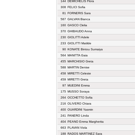
144
DEMICHELIS Flora
308
FELICI Sofia
81
FORNERIS Sara
587
GALVAN Bianca
160
GASCO Clelia
370
GHIBAUDO Anna
230
GIOLITTI Adele
233
GIOLITTI Matilde
90
KONATE Bintou Sumaiya
564
MANITTA Gaia
455
MARCHISIO Greta
588
MARTIN Denise
458
MIRETTI Celeste
459
MIRETTI Greta
97
MUEDINI Emma
175
MUSSO Soraya
264
OCCHETTO Sofia
216
OLIVERO Chiara
400
OUARDINI Yasmin
241
PANERO Linda
404
PEANO Emma Margherita
663
PLAVAN Viola
188
RADOS MARTINEZ Sara