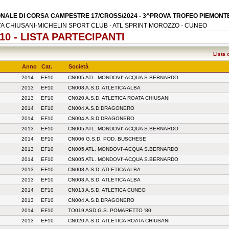
NALE DI CORSA CAMPESTRE 17/CROSS/2024 - 3^PROVA TROFEO PIEMONTE
OATA CHIUSANI-MICHELIN SPORT CLUB - ATL SPRINT MOROZZO - CUNEO
10 - LISTA PARTECIPANTI
Lista 
Anno
Cat.
Società
2014
EF10
CN005 ATL. MONDOVI'-ACQUA S.BERNARDO
2013
EF10
CN008 A.S.D. ATLETICA ALBA
2013
EF10
CN020 A.S.D. ATLETICA ROATA CHIUSANI
2014
EF10
CN004 A.S.D.DRAGONERO
2014
EF10
CN004 A.S.D.DRAGONERO
2013
EF10
CN005 ATL. MONDOVI'-ACQUA S.BERNARDO
2014
EF10
CN006 G.S.D. POD. BUSCHESE
2013
EF10
CN005 ATL. MONDOVI'-ACQUA S.BERNARDO
2014
EF10
CN005 ATL. MONDOVI'-ACQUA S.BERNARDO
2013
EF10
CN008 A.S.D. ATLETICA ALBA
2013
EF10
CN008 A.S.D. ATLETICA ALBA
2014
EF10
CN013 A.S.D. ATLETICA CUNEO
2013
EF10
CN004 A.S.D.DRAGONERO
2014
EF10
TO019 ASD G.S. POMARETTO '80
2013
EF10
CN020 A.S.D. ATLETICA ROATA CHIUSANI