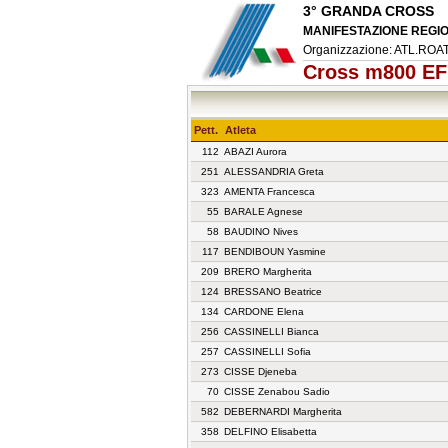
3° GRANDA CROSS
MANIFESTAZIONE REGIO
Organizzazione: ATL.R
Cross m800 EF
Pett.
Atleta
112
ABAZI Aurora
251
ALESSANDRIA Greta
323
AMENTA Francesca
55
BARALE Agnese
58
BAUDINO Nives
117
BENDIBOUN Yasmine
209
BRERO Margherita
124
BRESSANO Beatrice
134
CARDONE Elena
256
CASSINELLI Bianca
257
CASSINELLI Sofia
273
CISSE Djeneba
70
CISSE Zenabou Sadio
582
DEBERNARDI Margherita
358
DELFINO Elisabetta