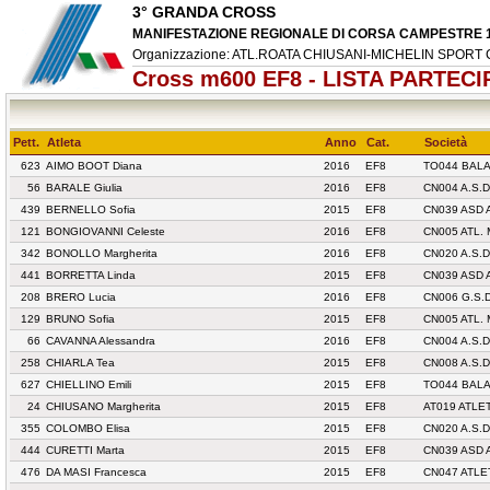
3° GRANDA CROSS
MANIFESTAZIONE REGIONALE DI CORSA CAMPESTRE 17
Organizzazione: ATL.ROATA CHIUSANI-MICHELIN SPORT
Cross m600 EF8 - LISTA PARTECI
Pett.
Atleta
Anno
Cat.
Società
623
AIMO BOOT Diana
2016
EF8
TO044 BAL
56
BARALE Giulia
2016
EF8
CN004 A.S
439
BERNELLO Sofia
2015
EF8
CN039 ASD 
121
BONGIOVANNI Celeste
2016
EF8
CN005 ATL.
342
BONOLLO Margherita
2016
EF8
CN020 A.S.D
441
BORRETTA Linda
2015
EF8
CN039 ASD 
208
BRERO Lucia
2016
EF8
CN006 G.S.
129
BRUNO Sofia
2015
EF8
CN005 ATL.
66
CAVANNA Alessandra
2016
EF8
CN004 A.S
258
CHIARLA Tea
2015
EF8
CN008 A.S.D
627
CHIELLINO Emili
2015
EF8
TO044 BAL
24
CHIUSANO Margherita
2015
EF8
AT019 ATLET
355
COLOMBO Elisa
2015
EF8
CN020 A.S.D
444
CURETTI Marta
2015
EF8
CN039 ASD 
476
DA MASI Francesca
2015
EF8
CN047 ATLE