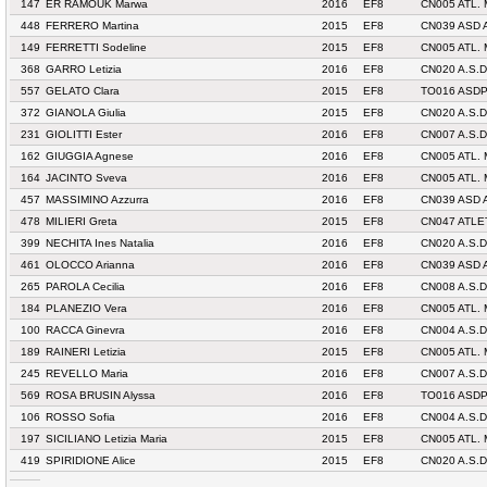
147
ER RAMOUK Marwa
2016
EF8
CN005 ATL.
448
FERRERO Martina
2015
EF8
CN039 ASD 
149
FERRETTI Sodeline
2015
EF8
CN005 ATL.
368
GARRO Letizia
2016
EF8
CN020 A.S.D
557
GELATO Clara
2015
EF8
TO016 ASDP
372
GIANOLA Giulia
2015
EF8
CN020 A.S.D
231
GIOLITTI Ester
2016
EF8
CN007 A.S.
162
GIUGGIA Agnese
2016
EF8
CN005 ATL.
164
JACINTO Sveva
2016
EF8
CN005 ATL.
457
MASSIMINO Azzurra
2016
EF8
CN039 ASD 
478
MILIERI Greta
2015
EF8
CN047 ATLE
399
NECHITA Ines Natalia
2016
EF8
CN020 A.S.D
461
OLOCCO Arianna
2016
EF8
CN039 ASD 
265
PAROLA Cecilia
2016
EF8
CN008 A.S.D
184
PLANEZIO Vera
2016
EF8
CN005 ATL.
100
RACCA Ginevra
2016
EF8
CN004 A.S
189
RAINERI Letizia
2015
EF8
CN005 ATL.
245
REVELLO Maria
2016
EF8
CN007 A.S.
569
ROSA BRUSIN Alyssa
2016
EF8
TO016 ASDP
106
ROSSO Sofia
2016
EF8
CN004 A.S
197
SICILIANO Letizia Maria
2015
EF8
CN005 ATL.
419
SPIRIDIONE Alice
2015
EF8
CN020 A.S.D