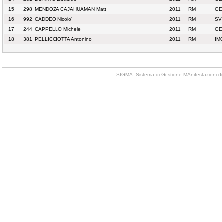
15
298
MENDOZA CAJAHUAMAN Matt
2011
RM
GE
16
992
CADDEO Nicolo'
2011
RM
SV
17
244
CAPPELLO Michele
2011
RM
GE
18
381
PELLICCIOTTA Antonino
2011
RM
IM
SIGMA: Sistema di Gestione MAnifestazioni di 