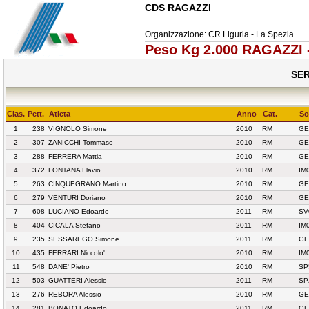
CDS RAGAZZI
Organizzazione: CR Liguria - La Spezia
Peso Kg 2.000 RAGAZZI 
SER
Clas.
Pett.
Atleta
Anno
Cat.
So
1
238
VIGNOLO Simone
2010
RM
GE
2
307
ZANICCHI Tommaso
2010
RM
GE
3
288
FERRERA Mattia
2010
RM
GE
4
372
FONTANA Flavio
2010
RM
IM
5
263
CINQUEGRANO Martino
2010
RM
GE
6
279
VENTURI Doriano
2010
RM
GE
7
608
LUCIANO Edoardo
2011
RM
SV
8
404
CICALA Stefano
2011
RM
IM
9
235
SESSAREGO Simone
2011
RM
GE
10
435
FERRARI Niccolo'
2010
RM
IM
11
548
DANE' Pietro
2010
RM
SP
12
503
GUATTERI Alessio
2011
RM
SP
13
276
REBORA Alessio
2010
RM
GE
14
281
BONATO Edoardo
2011
RM
GE