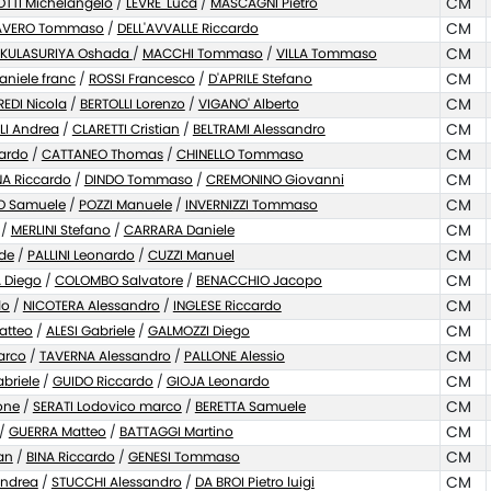
TTI Michelangelo
/
LEVRE' Luca
/
MASCAGNI Pietro
CM
AVERO Tommaso
/
DELL'AVVALLE Riccardo
CM
KULASURIYA Oshada
/
MACCHI Tommaso
/
VILLA Tommaso
CM
aniele franc
/
ROSSI Francesco
/
D'APRILE Stefano
CM
EDI Nicola
/
BERTOLLI Lorenzo
/
VIGANO' Alberto
CM
LI Andrea
/
CLARETTI Cristian
/
BELTRAMI Alessandro
CM
ardo
/
CATTANEO Thomas
/
CHINELLO Tommaso
CM
NA Riccardo
/
DINDO Tommaso
/
CREMONINO Giovanni
CM
O Samuele
/
POZZI Manuele
/
INVERNIZZI Tommaso
CM
/
MERLINI Stefano
/
CARRARA Daniele
CM
ide
/
PALLINI Leonardo
/
CUZZI Manuel
CM
 Diego
/
COLOMBO Salvatore
/
BENACCHIO Jacopo
CM
do
/
NICOTERA Alessandro
/
INGLESE Riccardo
CM
atteo
/
ALESI Gabriele
/
GALMOZZI Diego
CM
arco
/
TAVERNA Alessandro
/
PALLONE Alessio
CM
abriele
/
GUIDO Riccardo
/
GIOJA Leonardo
CM
one
/
SERATI Lodovico marco
/
BERETTA Samuele
CM
/
GUERRA Matteo
/
BATTAGGI Martino
CM
an
/
BINA Riccardo
/
GENESI Tommaso
CM
Andrea
/
STUCCHI Alessandro
/
DA BROI Pietro luigi
CM