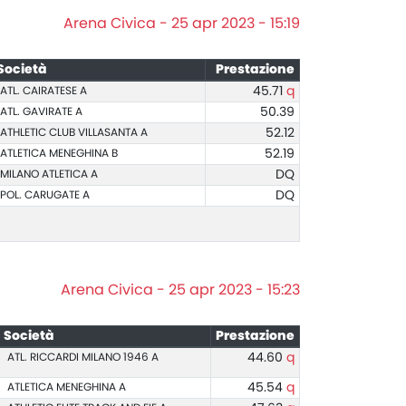
Arena Civica - 25 apr 2023 - 15:19
Società
Prestazione
ATL. CAIRATESE A
45.71
q
ATL. GAVIRATE A
50.39
ATHLETIC CLUB VILLASANTA A
52.12
ATLETICA MENEGHINA B
52.19
MILANO ATLETICA A
DQ
POL. CARUGATE A
DQ
Arena Civica - 25 apr 2023 - 15:23
Società
Prestazione
ATL. RICCARDI MILANO 1946 A
44.60
q
ATLETICA MENEGHINA A
45.54
q