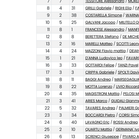
7
7
7
TESSITORE Alessandro
/
MORLO
8
4
31
GRILLI Gabriele
/
RIGHI Elia
/
F
9
2
38
COSTARELLA Simone
/
WARNA
10
5
25
GALVANI Jacopo
/
MILITELLO D
11
8
1
FRANCESE Alessandro
/
MANFR
12
8
8
BERETTERA Stefano
/
DE MICHE
13
2
16
MARELLI Matteo
/
SCOTTI Leon
14
4
24
MAZZONI Flavio mattia
/
DEIA
15
1
21
D'ANNA Ludovico leo
/
FAVAR
16
3
33
GOTTARDI Felipe
/
TANZI Pavel
17
3
3
CRIPPA Gabriele
/
SPOLTI Dav
18
8
11
BAGGI Andrea
/
MARSEGAGLIA
19
8
22
MOTTA Lorenzo
/
LIVIO Riccar
20
4
35
MAGISTRONI Mattia
/
PELOSI M
21
3
41
ARIES Marco
/
GUIDALI Gianm
22
5
32
TAVARES Andrea
/
PALMIERI G
23
3
34
BOCCARDI Pietro
/
CORSI Sim
24
6
40
LAVAGNO Eric
/
ROSSI Andrea
25
2
10
QUARTU Mattia
/
GERMANA' Iv
26
6
13
SCRENCI Giuseppe
/
PIVARO 