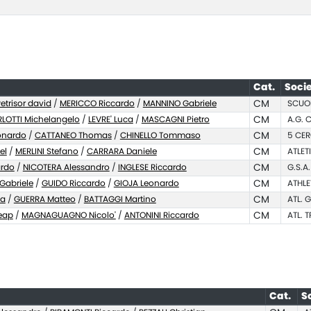
Cat.
Soci
etrisor david
/
MERICCO Riccardo
/
MANNINO Gabriele
CM
SCUOL
LOTTI Michelangelo
/
LEVRE' Luca
/
MASCAGNI Pietro
CM
A.G. C
onardo
/
CATTANEO Thomas
/
CHINELLO Tommaso
CM
5 CER
el
/
MERLINI Stefano
/
CARRARA Daniele
CM
ATLET
ardo
/
NICOTERA Alessandro
/
INGLESE Riccardo
CM
G.S.A
 Gabriele
/
GUIDO Riccardo
/
GIOJA Leonardo
CM
ATHLE
ea
/
GUERRA Matteo
/
BATTAGGI Martino
CM
ATL. 
leap
/
MAGNAGUAGNO Nicolo'
/
ANTONINI Riccardo
CM
ATL. 
Cat.
S