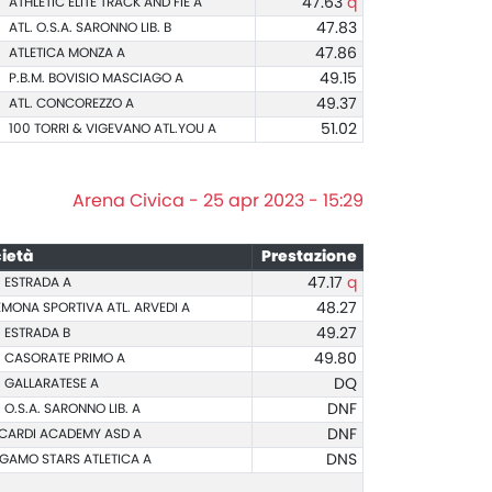
ATHLETIC ELITE TRACK AND FIE A
47.63
q
ATL. O.S.A. SARONNO LIB. B
47.83
ATLETICA MONZA A
47.86
P.B.M. BOVISIO MASCIAGO A
49.15
ATL. CONCOREZZO A
49.37
100 TORRI & VIGEVANO ATL.YOU A
51.02
Arena Civica - 25 apr 2023 - 15:29
ietà
Prestazione
. ESTRADA A
47.17
q
MONA SPORTIVA ATL. ARVEDI A
48.27
. ESTRADA B
49.27
. CASORATE PRIMO A
49.80
. GALLARATESE A
DQ
. O.S.A. SARONNO LIB. A
DNF
CARDI ACADEMY ASD A
DNF
GAMO STARS ATLETICA A
DNS