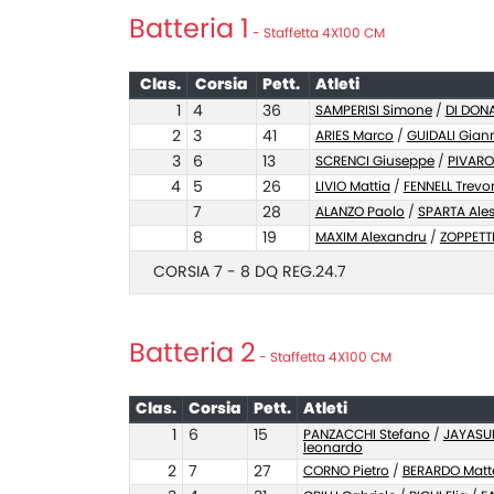
Batteria 1
- Staffetta 4X100 CM
Clas.
Corsia
Pett.
Atleti
1
4
36
SAMPERISI Simone
/
DI DON
2
3
41
ARIES Marco
/
GUIDALI Gia
3
6
13
SCRENCI Giuseppe
/
PIVARO
4
5
26
LIVIO Mattia
/
FENNELL Trevo
7
28
ALANZO Paolo
/
SPARTA Ale
8
19
MAXIM Alexandru
/
ZOPPETTI
CORSIA 7 - 8 DQ REG.24.7
Batteria 2
- Staffetta 4X100 CM
Clas.
Corsia
Pett.
Atleti
1
6
15
PANZACCHI Stefano
/
JAYASU
leonardo
2
7
27
CORNO Pietro
/
BERARDO Matt