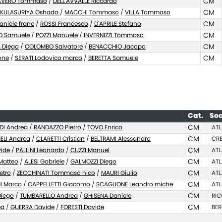
AVERO Tommaso
/
DELL'AVVALLE Riccardo
CM
KULASURIYA Oshada
/
MACCHI Tommaso
/
VILLA Tommaso
CM
aniele franc
/
ROSSI Francesco
/
D'APRILE Stefano
CM
O Samuele
/
POZZI Manuele
/
INVERNIZZI Tommaso
CM
 Diego
/
COLOMBO Salvatore
/
BENACCHIO Jacopo
CM
one
/
SERATI Lodovico marco
/
BERETTA Samuele
CM
Cat.
Soc
DI Andrea
/
RANDAZZO Pietro
/
TOVO Enrico
CM
ATL
ELI Andrea
/
CLARETTI Cristian
/
BELTRAMI Alessandro
CM
CRE
vide
/
PALLINI Leonardo
/
CUZZI Manuel
CM
ATL
Matteo
/
ALESI Gabriele
/
GALMOZZI Diego
CM
ATL
etro
/
ZECCHINATI Tommaso nico
/
MAURI Giulio
CM
ATL
I Marco
/
CAPPELLETTI Giacomo
/
SCAGLIONE Leandro miche
CM
ATL
iego
/
TUMBARELLO Andrea
/
GHISENA Daniele
CM
RIC
ea
/
GUERRA Davide
/
FORESTI Davide
CM
BER