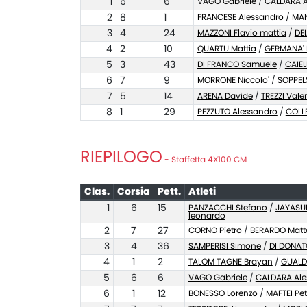
1
6
6
VAGO Gabriele
/
CALDARA A
2
8
1
FRANCESE Alessandro
/
MAN
3
4
24
MAZZONI Flavio mattia
/
DE
4
2
10
QUARTU Mattia
/
GERMANA' 
5
3
43
DI FRANCO Samuele
/
CAIELL
6
7
9
MORRONE Niccolo'
/
SOPPEL
7
5
14
ARENA Davide
/
TREZZI Valer
8
1
29
PEZZUTO Alessandro
/
COLLE
RIEPILOGO
- Staffetta 4X100 CM
Clas.
Corsia
Pett.
Atleti
1
6
15
PANZACCHI Stefano
/
JAYASU
leonardo
2
7
27
CORNO Pietro
/
BERARDO Matt
3
4
36
SAMPERISI Simone
/
DI DONAT
4
1
2
TALOM TAGNE Brayan
/
GUALD
5
6
6
VAGO Gabriele
/
CALDARA Ale
6
1
12
BONESSO Lorenzo
/
MAFTEI Pet