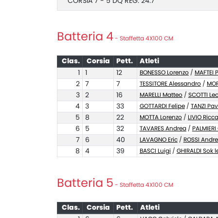
CORSIA 7 - 5 DQ REG. 24.7
Batteria 4
- Staffetta 4X100 CM
Clas.
Corsia
Pett.
Atleti
1
1
12
BONESSO Lorenzo
/
MAFTEI P
2
7
7
TESSITORE Alessandro
/
MOR
3
2
16
MARELLI Matteo
/
SCOTTI Le
4
3
33
GOTTARDI Felipe
/
TANZI Pav
5
8
22
MOTTA Lorenzo
/
LIVIO Ricc
6
5
32
TAVARES Andrea
/
PALMIERI
7
6
40
LAVAGNO Eric
/
ROSSI Andr
8
4
39
BASCI Luigi
/
GHIRALDI Sok 
Batteria 5
- Staffetta 4X100 CM
Clas.
Corsia
Pett.
Atleti