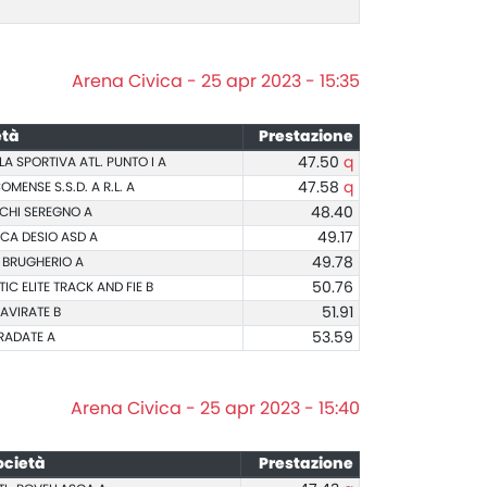
Arena Civica - 25 apr 2023 - 15:35
età
Prestazione
A SPORTIVA ATL. PUNTO I A
47.50
q
OMENSE S.S.D. A R.L. A
47.58
q
CHI SEREGNO A
48.40
ICA DESIO ASD A
49.17
. BRUGHERIO A
49.78
TIC ELITE TRACK AND FIE B
50.76
GAVIRATE B
51.91
TRADATE A
53.59
Arena Civica - 25 apr 2023 - 15:40
ocietà
Prestazione