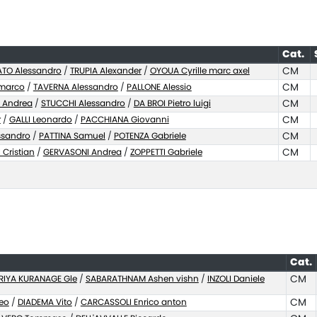
Cat.
ATO Alessandro
/
TRUPIA Alexander
/
OYOUA Cyrille marc axel
CM
nmarco
/
TAVERNA Alessandro
/
PALLONE Alessio
CM
 Andrea
/
STUCCHI Alessandro
/
DA BROI Pietro luigi
CM
r
/
GALLI Leonardo
/
PACCHIANA Giovanni
CM
ssandro
/
PATTINA Samuel
/
POTENZA Gabriele
CM
 Cristian
/
GERVASONI Andrea
/
ZOPPETTI Gabriele
CM
Cat.
RIYA KURANAGE Gle
/
SABARATHNAM Ashen vishn
/
INZOLI Daniele
CM
eo
/
DIADEMA Vito
/
CARCASSOLI Enrico anton
CM