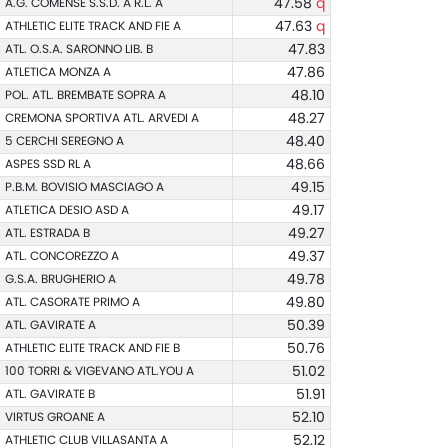
A.G. COMENSE S.S.D. A R.L. A
47.58
q
ATHLETIC ELITE TRACK AND FIE A
47.63
q
ATL. O.S.A. SARONNO LIB. B
47.83
ATLETICA MONZA A
47.86
POL. ATL. BREMBATE SOPRA A
48.10
CREMONA SPORTIVA ATL. ARVEDI A
48.27
5 CERCHI SEREGNO A
48.40
ASPES SSD RL A
48.66
P.B.M. BOVISIO MASCIAGO A
49.15
ATLETICA DESIO ASD A
49.17
ATL. ESTRADA B
49.27
ATL. CONCOREZZO A
49.37
G.S.A. BRUGHERIO A
49.78
ATL. CASORATE PRIMO A
49.80
ATL. GAVIRATE A
50.39
ATHLETIC ELITE TRACK AND FIE B
50.76
100 TORRI & VIGEVANO ATL.YOU A
51.02
ATL. GAVIRATE B
51.91
VIRTUS GROANE A
52.10
ATHLETIC CLUB VILLASANTA A
52.12