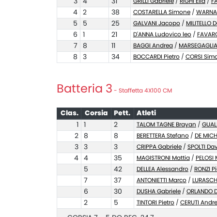
3
4
31
GRILLI Gabriele
/
RIGHI Elia
/
F
4
2
38
COSTARELLA Simone
/
WARNA
5
5
25
GALVANI Jacopo
/
MILITELLO D
6
1
21
D'ANNA Ludovico leo
/
FAVAR
7
8
11
BAGGI Andrea
/
MARSEGAGLIA
8
3
34
BOCCARDI Pietro
/
CORSI Sim
Batteria 3
- Staffetta 4X100 CM
Clas.
Corsia
Pett.
Atleti
1
1
2
TALOM TAGNE Brayan
/
GUAL
2
8
8
BERETTERA Stefano
/
DE MICH
3
3
3
CRIPPA Gabriele
/
SPOLTI Da
4
4
35
MAGISTRONI Mattia
/
PELOSI 
5
42
DELLEA Alessandro
/
RONZI Pi
7
37
ANTONIETTI Marco
/
LURASCH
6
30
DUSHA Gabriele
/
ORLANDO D
2
5
TINTORI Pietro
/
CERUTI Andr