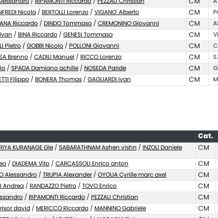
lessandro
/
RIPAMONTI Riccardo
/
PEZZALI Christian
CM
A
FREDI Nicola
/
BERTOLLI Lorenzo
/
VIGANO' Alberto
CM
P
IANA Riccardo
/
DINDO Tommaso
/
CREMONINO Giovanni
CM
A
Ivan
/
BINA Riccardo
/
GENESI Tommaso
CM
V
I Pietro
/
GOBBI Nicolo
/
POLLONI Giovanni
CM
C
SA Brenno
/
CADILI Manuel
/
RICCO Lorenzo
CM
S
io
/
SPADA Damiano achille
/
NOSEDA Paride
CM
G
TTI Filippo
/
BONERA Thomas
/
GAGLIARDI Ivan
CM
M
Cat.
RIYA KURANAGE Gle
/
SABARATHNAM Ashen vishn
/
INZOLI Daniele
CM
eo
/
DIADEMA Vito
/
CARCASSOLI Enrico anton
CM
O Alessandro
/
TRUPIA Alexander
/
OYOUA Cyrille marc axel
CM
I Andrea
/
RANDAZZO Pietro
/
TOVO Enrico
CM
ssandro
/
RIPAMONTI Riccardo
/
PEZZALI Christian
CM
risor david
/
MERICCO Riccardo
/
MANNINO Gabriele
CM