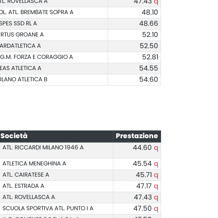
TL. ROVELLASCA A
47.43
q
OL. ATL. BREMBATE SOPRA A
48.10
SPES SSD RL A
48.66
IRTUS GROANE A
52.10
ARDATLETICA A
52.50
.G.M. FORZA E CORAGGIO A
52.81
EAS ATLETICA A
54.55
ILANO ATLETICA B
54.60
Società
Prestazione
ATL. RICCARDI MILANO 1946 A
44.60
q
ATLETICA MENEGHINA A
45.54
q
ATL. CAIRATESE A
45.71
q
ATL. ESTRADA A
47.17
q
ATL. ROVELLASCA A
47.43
q
SCUOLA SPORTIVA ATL. PUNTO I A
47.50
q