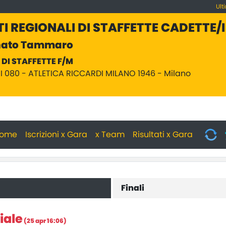
Ult
 REGIONALI DI STAFFETTE CADETTE/I
nato Tammaro
DI STAFFETTE F/M
I 080 - ATLETICA RICCARDI MILANO 1946 - Milano
ome
Iscrizioni x Gara
x Team
Risultati x Gara
Finali
iale
(25 apr 16:06)