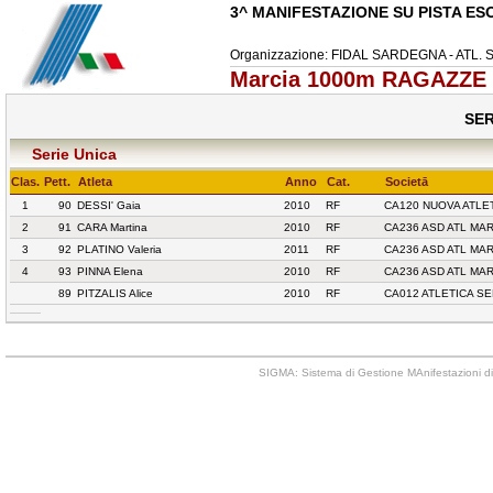
3^ MANIFESTAZIONE SU PISTA ES
Organizzazione: FIDAL SARDEGNA - ATL
Marcia 1000m RAGAZZE 
SER
Serie Unica
Clas.
Pett.
Atleta
Anno
Cat.
Societā
1
90
DESSI' Gaia
2010
RF
CA120 NUOVA ATLE
2
91
CARA Martina
2010
RF
CA236 ASD ATL MA
3
92
PLATINO Valeria
2011
RF
CA236 ASD ATL MA
4
93
PINNA Elena
2010
RF
CA236 ASD ATL MA
89
PITZALIS Alice
2010
RF
CA012 ATLETICA S
SIGMA: Sistema di Gestione MAnifestazioni di 