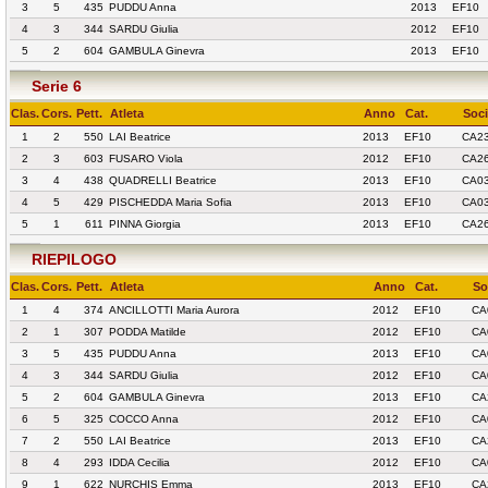
3
5
435
PUDDU Anna
2013
EF10
4
3
344
SARDU Giulia
2012
EF10
5
2
604
GAMBULA Ginevra
2013
EF10
Serie 6
Clas.
Cors.
Pett.
Atleta
Anno
Cat.
Soci
1
2
550
LAI Beatrice
2013
EF10
CA2
2
3
603
FUSARO Viola
2012
EF10
CA2
3
4
438
QUADRELLI Beatrice
2013
EF10
CA0
4
5
429
PISCHEDDA Maria Sofia
2013
EF10
CA0
5
1
611
PINNA Giorgia
2013
EF10
CA2
RIEPILOGO
Clas.
Cors.
Pett.
Atleta
Anno
Cat.
So
1
4
374
ANCILLOTTI Maria Aurora
2012
EF10
CA
2
1
307
PODDA Matilde
2012
EF10
CA
3
5
435
PUDDU Anna
2013
EF10
CA
4
3
344
SARDU Giulia
2012
EF10
CA
5
2
604
GAMBULA Ginevra
2013
EF10
CA
6
5
325
COCCO Anna
2012
EF10
CA
7
2
550
LAI Beatrice
2013
EF10
CA
8
4
293
IDDA Cecilia
2012
EF10
CA
9
1
622
NURCHIS Emma
2013
EF10
CA