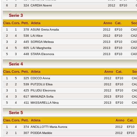
6
2
324
CARDIA Noemi
2012
EF10
Serie 3
Clas.
Cors.
Pett.
Atleta
Anno
Cat.
Soc
1
1
378
ASUNI Greta Amalia
2012
EF10
CA0
2
4
536
LAI Alice
2012
EF10
CA2
3
2
445
SORIGA Melissa
2013
EF10
CA0
4
5
605
LAI Margherita
2013
EF10
CA2
5
3
448
STARA Eleonora
2013
EF10
CA0
Serie 4
Clas.
Cors.
Pett.
Atleta
Anno
Cat.
So
1
5
325
COCCO Anna
2012
EF10
CA
2
2
539
PUTZOLU Elisa
2012
EF10
CA2
3
1
425
PILUDU Eleonora
2012
EF10
CA
4
3
617
MANUNZA Sofia
2013
EF10
CA2
5
4
411
MASSARELLA Nina
2013
EF10
CA
Serie 5
Clas.
Cors.
Pett.
Atleta
Anno
Cat.
1
4
374
ANCILLOTTI Maria Aurora
2012
EF10
2
1
307
PODDA Matilde
2012
EF10