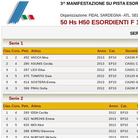
3^ MANIFESTAZIONE SU PISTA ESOR
Organizzazione: FIDAL SARDEGNA - ATL. 
50 Hs H50 ESORDIENTI F 1
SER
Serie 1
Clas.
Cors.
Pett.
Atleta
Anno
Cat.
Società
1
2
452
VACCA Nina
2013
EF10
CA036 
2
4
280
ASUNIS Cecilia
2013
EF10
CA001 C
3
1
297
LEO Elisa
2012
EF10
CA001 C
4
5
475
TUMATIS Gaia
2012
EF10
CA120 N
5
6
614
SOSTERA Emma
2013
EF10
CA260 
6
3
399
FRAU Sofia
2012
EF10
CA036 
Serie 2
Clas.
Cors.
Pett.
Atleta
Anno
Cat.
1
4
293
IDDA Cecilia
2012
EF10
2
1
622
NURCHIS Emma
2013
EF10
3
5
620
MOI Alice
2012
EF10
4
6
288
ERRIU Eleonora
2012
EF10
5
3
624
NURCHIS Michela
2013
EF10