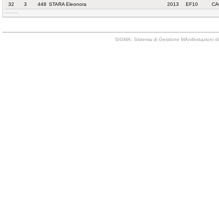
32
3
448
STARA Eleonora
2013
EF10
CA
SIGMA: Sistema di Gestione MAnifestazioni di 