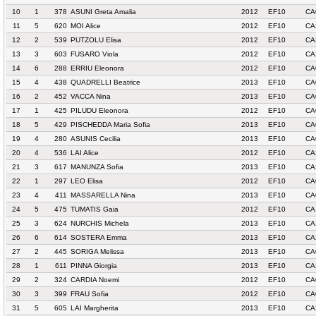
10
1
378
ASUNI Greta Amalia
2012
EF10
CA
11
5
620
MOI Alice
2012
EF10
CA
12
2
539
PUTZOLU Elisa
2012
EF10
CA
13
3
603
FUSARO Viola
2012
EF10
CA
14
6
288
ERRIU Eleonora
2012
EF10
CA
15
4
438
QUADRELLI Beatrice
2013
EF10
CA
16
2
452
VACCA Nina
2013
EF10
CA
17
1
425
PILUDU Eleonora
2012
EF10
CA
18
5
429
PISCHEDDA Maria Sofia
2013
EF10
CA
19
4
280
ASUNIS Cecilia
2013
EF10
CA
20
4
536
LAI Alice
2012
EF10
CA
21
3
617
MANUNZA Sofia
2013
EF10
CA
22
1
297
LEO Elisa
2012
EF10
CA
23
4
411
MASSARELLA Nina
2013
EF10
CA
24
5
475
TUMATIS Gaia
2012
EF10
CA
25
3
624
NURCHIS Michela
2013
EF10
CA
26
6
614
SOSTERA Emma
2013
EF10
CA
27
2
445
SORIGA Melissa
2013
EF10
CA
28
1
611
PINNA Giorgia
2013
EF10
CA
29
2
324
CARDIA Noemi
2012
EF10
CA
30
3
399
FRAU Sofia
2012
EF10
CA
31
5
605
LAI Margherita
2013
EF10
CA