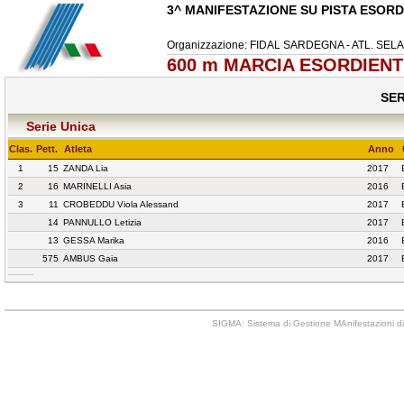
3^ MANIFESTAZIONE SU PISTA ESORD
Organizzazione: FIDAL SARDEGNA - ATL. SE
600 m MARCIA ESORDIENTI 
SER
Serie Unica
Clas.
Pett.
Atleta
Anno
1
15
ZANDA Lia
2017
2
16
MARINELLI Asia
2016
3
11
CROBEDDU Viola Alessand
2017
14
PANNULLO Letizia
2017
13
GESSA Marika
2016
575
AMBUS Gaia
2017
SIGMA: Sistema di Gestione MAnifestazioni di 