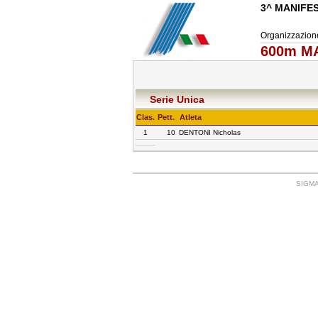
3^ MANIFES
Organizzazio
600m MA
Serie Unica
Clas.
Pett.
Atleta
1
10
DENTONI Nicholas
SIGMA: