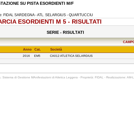
TAZIONE SU PISTA ESORDIENTI M/F
ne: FIDAL SARDEGNA - ATL. SELARGIUS - QUARTUCCIU
RCIA ESORDIENTI M 5 - RISULTATI
SERIE - RISULTATI
CAMPO
Anno
Cat.
Società
2016
EM5
CA012 ATLETICA SELARGIUS
 Sistema di Gestione MAnifestazioni di Atletica Leggera - Proprietà: FIDAL - Realizzazione: AM-