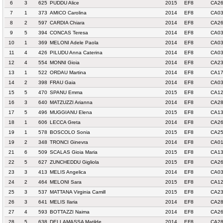
6
3
625
PUDDU Alice
2015
EF8
CA26
7
1
373
AMICO Carolina
2014
EF8
CA03
8
2
597
CARDIA Chiara
2014
EF8
CA26
9
5
394
CONCAS Teresa
2014
EF8
CA03
10
1
369
MELONI Adele Paola
2014
EF8
CA03
11
4
426
PILUDU Anna Caterina
2014
EF8
CA03
12
4
554
MONNI Gioia
2014
EF8
CA23
13
1
522
ORDAU Martina
2014
EF8
CA17
14
2
398
FRAU Gaia
2014
EF8
CA03
15
5
470
SPANU Emma
2015
EF8
CA12
16
3
640
MATZUZZI Arianna
2014
EF8
CA28
17
5
496
MUGGIANU Elena
2015
EF8
CA13
18
1
606
LECCA Greta
2014
EF8
CA26
19
1
578
BOSCOLO Sonia
2015
EF8
CA25
19
2
348
TRONCI Ginevra
2014
EF8
CA01
21
6
509
SCALAS Gioia Maria
2015
EF8
CA13
22
5
627
ZUNCHEDDU Gigliola
2015
EF8
CA26
23
3
413
MELIS Angelica
2014
EF8
CA03
24
2
464
MELONI Sara
2015
EF8
CA12
25
3
537
MATTANA Virginia Camill
2015
EF8
CA23
26
3
641
MELIS Ilaria
2014
EF8
CA28
27
4
593
BOTTAZZI Naima
2014
EF8
CA26
28
5
638
DELLAMASSA Matilde
2014
EF8
CA28