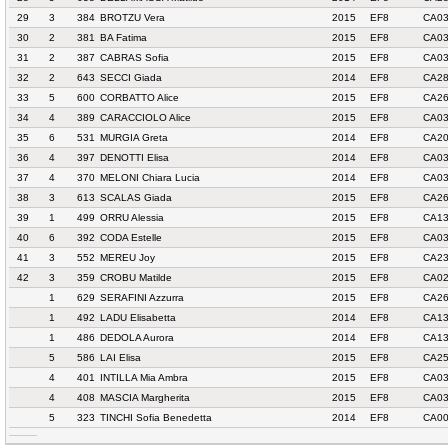
29
3
384
BROTZU Vera
2015
EF8
CA03
30
2
381
BA Fatima
2015
EF8
CA03
31
2
387
CABRAS Sofia
2015
EF8
CA03
32
2
643
SECCI Giada
2014
EF8
CA28
33
5
600
CORBATTO Alice
2015
EF8
CA26
34
4
389
CARACCIOLO Alice
2015
EF8
CA03
35
6
531
MURGIA Greta
2014
EF8
CA20
36
4
397
DENOTTI Elisa
2014
EF8
CA03
37
4
370
MELONI Chiara Lucia
2014
EF8
CA03
38
3
613
SCALAS Giada
2015
EF8
CA26
39
1
499
ORRU Alessia
2015
EF8
CA13
40
6
392
CODA Estelle
2015
EF8
CA03
41
3
552
MEREU Joy
2015
EF8
CA23
42
3
359
CROBU Matilde
2015
EF8
CA02
1
629
SERAFINI Azzurra
2015
EF8
CA26
1
492
LADU Elisabetta
2014
EF8
CA13
1
486
DEDOLA Aurora
2014
EF8
CA13
5
586
LAI Elisa
2015
EF8
CA25
4
401
INTILLA Mia Ambra
2015
EF8
CA03
4
408
MASCIA Margherita
2015
EF8
CA03
5
323
TINCHI Sofia Benedetta
2014
EF8
CA00