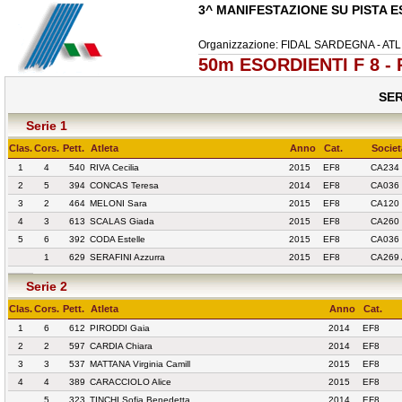
3^ MANIFESTAZIONE SU PISTA E
Organizzazione: FIDAL SARDEGNA - A
50m ESORDIENTI F 8 - 
SER
Serie 1
Clas.
Cors.
Pett.
Atleta
Anno
Cat.
Societ
1
4
540
RIVA Cecilia
2015
EF8
CA234 
2
5
394
CONCAS Teresa
2014
EF8
CA036
3
2
464
MELONI Sara
2015
EF8
CA120
4
3
613
SCALAS Giada
2015
EF8
CA260
5
6
392
CODA Estelle
2015
EF8
CA036
1
629
SERAFINI Azzurra
2015
EF8
CA269
Serie 2
Clas.
Cors.
Pett.
Atleta
Anno
Cat.
1
6
612
PIRODDI Gaia
2014
EF8
2
2
597
CARDIA Chiara
2014
EF8
3
3
537
MATTANA Virginia Camill
2015
EF8
4
4
389
CARACCIOLO Alice
2015
EF8
5
323
TINCHI Sofia Benedetta
2014
EF8