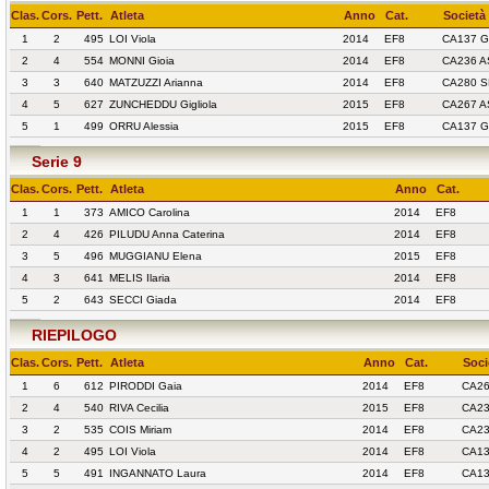
Clas.
Cors.
Pett.
Atleta
Anno
Cat.
Società
1
2
495
LOI Viola
2014
EF8
CA137 G
2
4
554
MONNI Gioia
2014
EF8
CA236 A
3
3
640
MATZUZZI Arianna
2014
EF8
CA280 S
4
5
627
ZUNCHEDDU Gigliola
2015
EF8
CA267 A
5
1
499
ORRU Alessia
2015
EF8
CA137 G
Serie 9
Clas.
Cors.
Pett.
Atleta
Anno
Cat.
1
1
373
AMICO Carolina
2014
EF8
2
4
426
PILUDU Anna Caterina
2014
EF8
3
5
496
MUGGIANU Elena
2015
EF8
4
3
641
MELIS Ilaria
2014
EF8
5
2
643
SECCI Giada
2014
EF8
RIEPILOGO
Clas.
Cors.
Pett.
Atleta
Anno
Cat.
Soci
1
6
612
PIRODDI Gaia
2014
EF8
CA26
2
4
540
RIVA Cecilia
2015
EF8
CA23
3
2
535
COIS Miriam
2014
EF8
CA23
4
2
495
LOI Viola
2014
EF8
CA13
5
5
491
INGANNATO Laura
2014
EF8
CA13