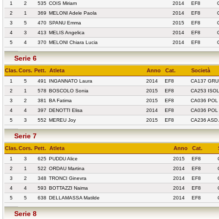
1
2
535
COIS Miriam
2014
EF8
2
1
369
MELONI Adele Paola
2014
EF8
3
5
470
SPANU Emma
2015
EF8
4
3
413
MELIS Angelica
2014
EF8
5
4
370
MELONI Chiara Lucia
2014
EF8
Serie 6
Clas.
Cors.
Pett.
Atleta
Anno
Cat.
Società
1
5
491
INGANNATO Laura
2014
EF8
CA137 GRU
2
1
578
BOSCOLO Sonia
2015
EF8
CA253 ISO
3
2
381
BA Fatima
2015
EF8
CA036 POL
4
4
397
DENOTTI Elisa
2014
EF8
CA036 POL
5
3
552
MEREU Joy
2015
EF8
CA236 ASD
Serie 7
Clas.
Cors.
Pett.
Atleta
Anno
Cat.
1
3
625
PUDDU Alice
2015
EF8
2
1
522
ORDAU Martina
2014
EF8
3
2
348
TRONCI Ginevra
2014
EF8
4
4
593
BOTTAZZI Naima
2014
EF8
5
5
638
DELLAMASSA Matilde
2014
EF8
Serie 8