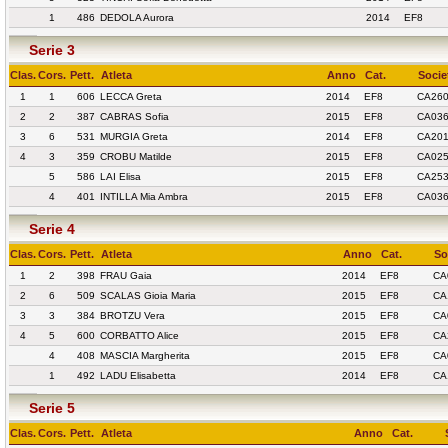
1
486
DEDOLA Aurora
2014
EF8
Serie 3
Clas.
Cors.
Pett.
Atleta
Anno
Cat.
Socie
1
1
606
LECCA Greta
2014
EF8
CA260
2
2
387
CABRAS Sofia
2015
EF8
CA036
3
6
531
MURGIA Greta
2014
EF8
CA20
4
3
359
CROBU Matilde
2015
EF8
CA025
5
586
LAI Elisa
2015
EF8
CA25
4
401
INTILLA Mia Ambra
2015
EF8
CA036
Serie 4
Clas.
Cors.
Pett.
Atleta
Anno
Cat.
So
1
2
398
FRAU Gaia
2014
EF8
CA
2
6
509
SCALAS Gioia Maria
2015
EF8
CA
3
3
384
BROTZU Vera
2015
EF8
CA
4
5
600
CORBATTO Alice
2015
EF8
CA
4
408
MASCIA Margherita
2015
EF8
CA
1
492
LADU Elisabetta
2014
EF8
CA
Serie 5
Clas.
Cors.
Pett.
Atleta
Anno
Cat.