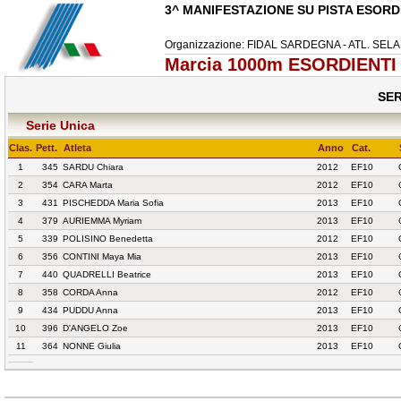
3^ MANIFESTAZIONE SU PISTA ESORDI
Organizzazione: FIDAL SARDEGNA - ATL. SE
Marcia 1000m ESORDIENTI 
SER
Serie Unica
Clas.
Pett.
Atleta
Anno
Cat.
1
345
SARDU Chiara
2012
EF10
2
354
CARA Marta
2012
EF10
3
431
PISCHEDDA Maria Sofia
2013
EF10
4
379
AURIEMMA Myriam
2013
EF10
5
339
POLISINO Benedetta
2012
EF10
6
356
CONTINI Maya Mia
2013
EF10
7
440
QUADRELLI Beatrice
2013
EF10
8
358
CORDA Anna
2012
EF10
9
434
PUDDU Anna
2013
EF10
10
396
D'ANGELO Zoe
2013
EF10
11
364
NONNE Giulia
2013
EF10