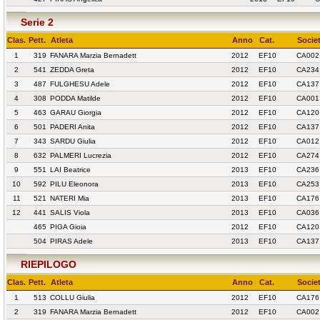
Serie 2
Clas.
Pett.
Atleta
Anno
Cat.
Socie
1
319
FANARA Marzia Bernadett
2012
EF10
CA002
2
541
ZEDDA Greta
2012
EF10
CA234 
3
487
FULGHESU Adele
2012
EF10
CA137
4
308
PODDA Matilde
2012
EF10
CA001
5
463
GARAU Giorgia
2012
EF10
CA120
6
501
PADERI Anita
2012
EF10
CA137
7
343
SARDU Giulia
2012
EF10
CA012
8
632
PALMERI Lucrezia
2012
EF10
CA274
9
551
LAI Beatrice
2013
EF10
CA236
10
592
PILU Eleonora
2013
EF10
CA253
11
521
NATERI Mia
2013
EF10
CA176
12
441
SALIS Viola
2013
EF10
CA036
465
PIGA Gioia
2012
EF10
CA120
504
PIRAS Adele
2013
EF10
CA137
RIEPILOGO
Clas.
Pett.
Atleta
Anno
Cat.
Socie
1
513
COLLU Giulia
2012
EF10
CA176
2
319
FANARA Marzia Bernadett
2012
EF10
CA002