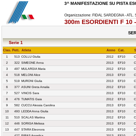
3^ MANIFESTAZIONE SU PISTA ES
Organizzazione: FIDAL SARDEGNA - ATL
300m ESORDIENTI F 10 -
SER
Serie 1
Clas.
Pett.
Atleta
Anno
Cat.
S
1
513
COLLU Giulia
2012
EF10
C
2
322
SIMEONE Anna
2013
EF10
C
3
497
MULARGIA Maria
2012
EF10
C
4
518
MELONI Alice
2013
EF10
C
5
519
MURONI Giulia
2013
EF10
C
6
377
ASUNI Greta Amalia
2012
EF10
C
7
527
VINCIS Sara
2013
EF10
C
8
476
TUMATIS Gaia
2012
EF10
C
9
582
CUCCU Alessia Carolina
2013
EF10
C
10
493
LEDDA Anna Giulia
2013
EF10
C
11
510
SCALAS Martina
2012
EF10
C
12
446
SORIGA Melissa
2013
EF10
C
13
447
STARA Eleonora
2013
EF10
C
427
PIRAS Angelica
2013
EF10
C