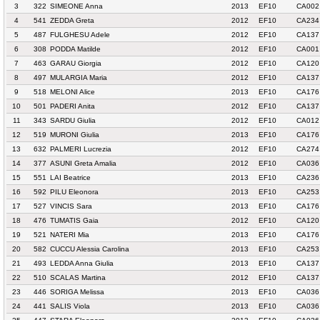
3
322
SIMEONE Anna
2013
EF10
CA002
4
541
ZEDDA Greta
2012
EF10
CA234 
5
487
FULGHESU Adele
2012
EF10
CA137
6
308
PODDA Matilde
2012
EF10
CA001
7
463
GARAU Giorgia
2012
EF10
CA120
8
497
MULARGIA Maria
2012
EF10
CA137
9
518
MELONI Alice
2013
EF10
CA176
10
501
PADERI Anita
2012
EF10
CA137
11
343
SARDU Giulia
2012
EF10
CA012
12
519
MURONI Giulia
2013
EF10
CA176
13
632
PALMERI Lucrezia
2012
EF10
CA274
14
377
ASUNI Greta Amalia
2012
EF10
CA036
15
551
LAI Beatrice
2013
EF10
CA236
16
592
PILU Eleonora
2013
EF10
CA253
17
527
VINCIS Sara
2013
EF10
CA176
18
476
TUMATIS Gaia
2012
EF10
CA120
19
521
NATERI Mia
2013
EF10
CA176
20
582
CUCCU Alessia Carolina
2013
EF10
CA253
21
493
LEDDA Anna Giulia
2013
EF10
CA137
22
510
SCALAS Martina
2012
EF10
CA137
23
446
SORIGA Melissa
2013
EF10
CA036
24
441
SALIS Viola
2013
EF10
CA036