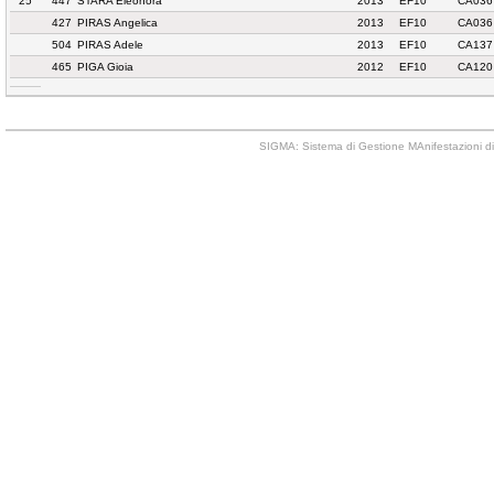
25
447
STARA Eleonora
2013
EF10
CA036
427
PIRAS Angelica
2013
EF10
CA036
504
PIRAS Adele
2013
EF10
CA137
465
PIGA Gioia
2012
EF10
CA120
SIGMA: Sistema di Gestione MAnifestazioni di 