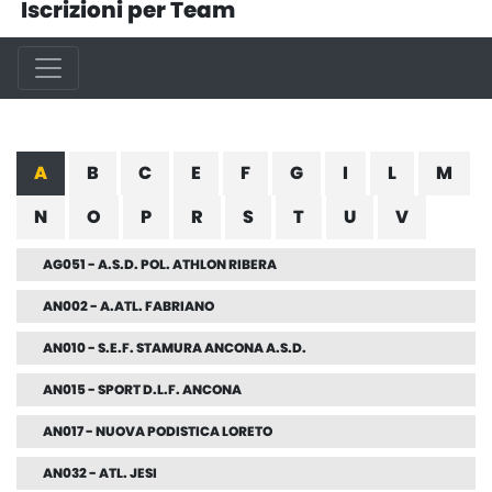
Iscrizioni per Team
A
B
C
E
F
G
I
L
M
N
O
P
R
S
T
U
V
AG051 - A.S.D. POL. ATHLON RIBERA
AN002 - A.ATL. FABRIANO
AN010 - S.E.F. STAMURA ANCONA A.S.D.
AN015 - SPORT D.L.F. ANCONA
AN017 - NUOVA PODISTICA LORETO
AN032 - ATL. JESI