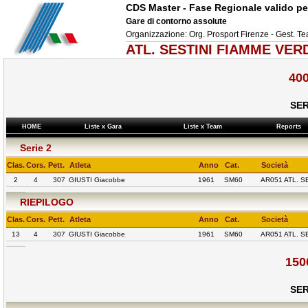
CDS Master - Fase Regionale valido per
Gare di contorno assolute
Organizzazione: Org. Prosport Firenze - Gest. 
ATL. SESTINI FIAMME VERD
40
SER
HOME
Liste x Gara
Liste x Team
Reports
Serie 2
Clas.
Cors.
Pett.
Atleta
Anno
Cat.
Società
2
4
307
GIUSTI Giacobbe
1961
SM60
AR051 ATL. S
RIEPILOGO
Clas.
Cors.
Pett.
Atleta
Anno
Cat.
Società
13
4
307
GIUSTI Giacobbe
1961
SM60
AR051 ATL. S
150
SER