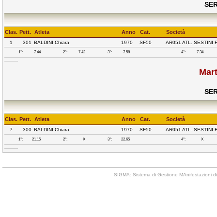
SER
Clas.
Pett.
Atleta
Anno
Cat.
Società
1
301
BALDINI Chiara
1970
SF50
AR051 ATL. SESTINI
1°:
7.44
2°:
7.42
3°:
7.58
4°:
7.34
Mart
SER
Clas.
Pett.
Atleta
Anno
Cat.
Società
7
300
BALDINI Chiara
1970
SF50
AR051 ATL. SESTINI
1°:
21.15
2°:
X
3°:
22.65
4°:
X
SIGMA: Sistema di Gestione MAnifestazioni di 