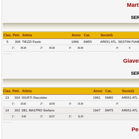
Mart
SER
Clas.
Pett.
Atleta
Anno
Cat.
Società
5
306
TIEZZI Paolo
1966
SM55
AR051 ATL. SESTINI FIA
1°:
29.28
2°:
29.28
3°:
30.40
4°:
X
Giave
SER
Clas.
Pett.
Atleta
Anno
Cat.
Società
13
304
GIUSTI Giacobbe
1961
SM60
AR051 ATL.
1°:
15.62
2°:
16.93
3°:
15.35
4°:
-
14
302
DEL MASTRO Stefano
1947
SM75
AR051 ATL.
1°:
9.92
2°:
10.57
3°:
11.20
Pe