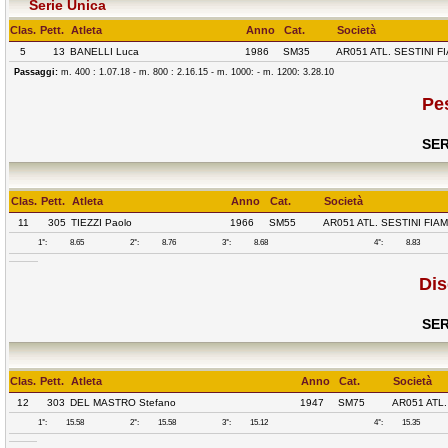
Serie Unica
Clas.
Pett.
Atleta
Anno
Cat.
Società
5
13
BANELLI Luca
1986
SM35
AR051 ATL. SESTINI F
Passaggi:
m. 400 : 1.07.18 - m. 800 : 2.16.15 - m. 1000: - m. 1200: 3.28.10
Pe
SER
Clas.
Pett.
Atleta
Anno
Cat.
Società
11
305
TIEZZI Paolo
1966
SM55
AR051 ATL. SESTINI FIA
1°:
8.65
2°:
8.76
3°:
8.68
4°:
8.83
Dis
SER
Clas.
Pett.
Atleta
Anno
Cat.
Società
12
303
DEL MASTRO Stefano
1947
SM75
AR051 ATL.
1°:
15.58
2°:
15.58
3°:
15.12
4°:
15.35