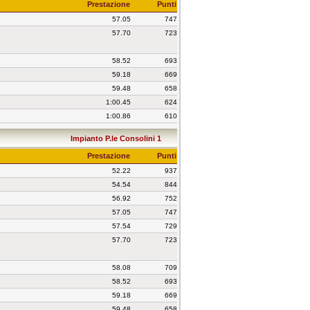
Prestazione
Punti
57.05
747
57.70
723
58.52
693
59.18
669
59.48
658
1:00.45
624
1:00.86
610
Impianto P.le Consolini 1
Prestazione
Punti
52.22
937
54.54
844
56.92
752
57.05
747
57.54
729
57.70
723
58.08
709
58.52
693
59.18
669
59.48
658