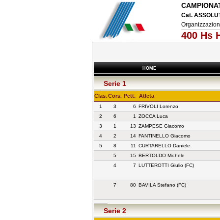
CAMPIONAT
Cat. ASSOLUT
Organizzazio
400 Hs 
HOME
Serie 1
Clas.
Cors.
Pett.
Atleta
1
3
6
FRIVOLI Lorenzo
2
6
1
ZOCCA Luca
3
1
13
ZAMPESE Giacomo
4
2
14
FANTINELLO Giacomo
5
8
11
CURTARELLO Daniele
5
15
BERTOLDO Michele
4
7
LUTTEROTTI Giulio (FC)
7
80
BAVILA Stefano (FC)
Serie 2