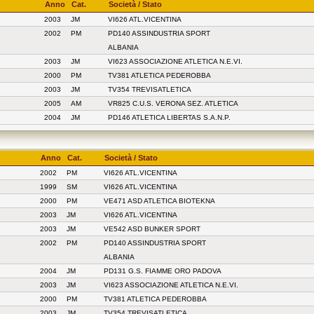
Anno
Cat.
Società / Stato
2003
JM
VI626 ATL.VICENTINA
2002
PM
PD140 ASSINDUSTRIA SPORT
ALBANIA
2003
JM
VI623 ASSOCIAZIONE ATLETICA N.E.VI.
2000
PM
TV381 ATLETICA PEDEROBBA
2003
JM
TV354 TREVISATLETICA
2005
AM
VR825 C.U.S. VERONA SEZ. ATLETICA
2004
JM
PD146 ATLETICA LIBERTAS S.A.N.P.
Anno
Cat.
Società / Stato
2002
PM
VI626 ATL.VICENTINA
1999
SM
VI626 ATL.VICENTINA
2000
PM
VE471 ASD ATLETICA BIOTEKNA
2003
JM
VI626 ATL.VICENTINA
2003
JM
VE542 ASD BUNKER SPORT
2002
PM
PD140 ASSINDUSTRIA SPORT
ALBANIA
2004
JM
PD131 G.S. FIAMME ORO PADOVA
2003
JM
VI623 ASSOCIAZIONE ATLETICA N.E.VI.
2000
PM
TV381 ATLETICA PEDEROBBA
2003
JM
TV354 TREVISATLETICA