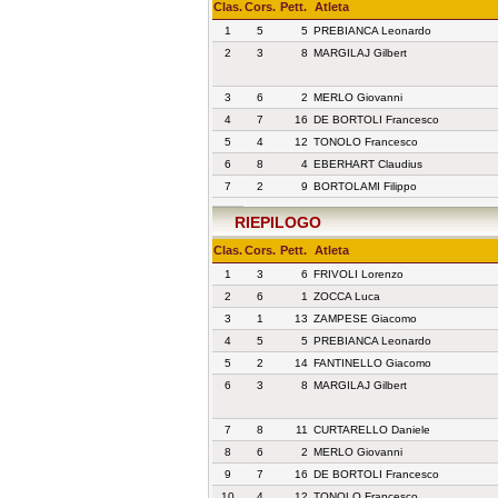
Clas.
Cors.
Pett.
Atleta
1
5
5
PREBIANCA Leonardo
2
3
8
MARGILAJ Gilbert
3
6
2
MERLO Giovanni
4
7
16
DE BORTOLI Francesco
5
4
12
TONOLO Francesco
6
8
4
EBERHART Claudius
7
2
9
BORTOLAMI Filippo
RIEPILOGO
Clas.
Cors.
Pett.
Atleta
1
3
6
FRIVOLI Lorenzo
2
6
1
ZOCCA Luca
3
1
13
ZAMPESE Giacomo
4
5
5
PREBIANCA Leonardo
5
2
14
FANTINELLO Giacomo
6
3
8
MARGILAJ Gilbert
7
8
11
CURTARELLO Daniele
8
6
2
MERLO Giovanni
9
7
16
DE BORTOLI Francesco
10
4
12
TONOLO Francesco