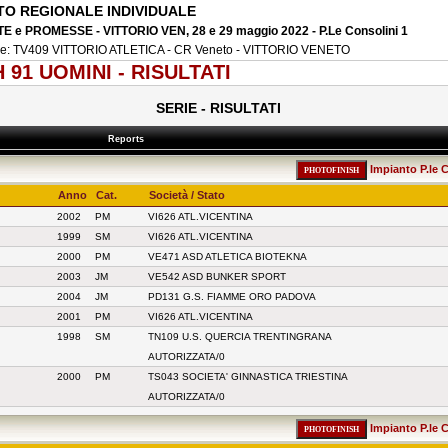
O REGIONALE INDIVIDUALE
E e PROMESSE - VITTORIO VEN, 28 e 29 maggio 2022 - P.Le Consolini 1
ne: TV409 VITTORIO ATLETICA - CR Veneto - VITTORIO VENETO
H 91 UOMINI - RISULTATI
SERIE - RISULTATI
Reports
Impianto P.le C
Anno
Cat.
Società / Stato
2002
PM
VI626 ATL.VICENTINA
1999
SM
VI626 ATL.VICENTINA
2000
PM
VE471 ASD ATLETICA BIOTEKNA
2003
JM
VE542 ASD BUNKER SPORT
2004
JM
PD131 G.S. FIAMME ORO PADOVA
2001
PM
VI626 ATL.VICENTINA
1998
SM
TN109 U.S. QUERCIA TRENTINGRANA
AUTORIZZATA/0
2000
PM
TS043 SOCIETA' GINNASTICA TRIESTINA
AUTORIZZATA/0
Impianto P.le C