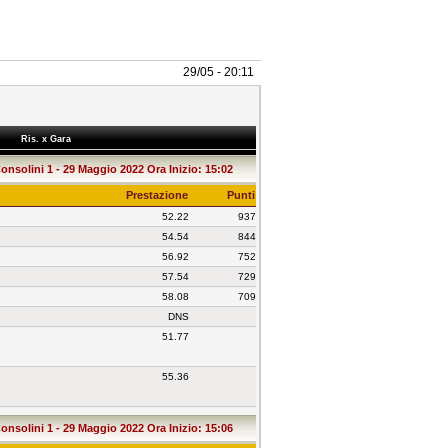
29/05 - 20:11
Ris. x Gara
onsolini 1 - 29 Maggio 2022 Ora Inizio: 15:02
Prestazione
Punti
52.22
937
54.54
844
56.92
752
57.54
729
58.08
709
DNS
51.77
55.36
onsolini 1 - 29 Maggio 2022 Ora Inizio: 15:06