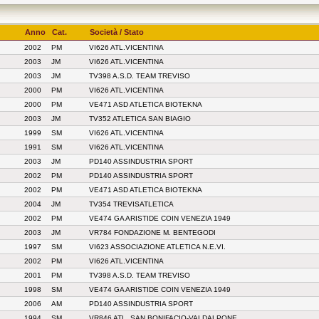
Anno
Cat.
Società / Stato
2002
PM
VI626 ATL.VICENTINA
2003
JM
VI626 ATL.VICENTINA
2003
JM
TV398 A.S.D. TEAM TREVISO
2000
PM
VI626 ATL.VICENTINA
2000
PM
VE471 ASD ATLETICA BIOTEKNA
2003
JM
TV352 ATLETICA SAN BIAGIO
1999
SM
VI626 ATL.VICENTINA
1991
SM
VI626 ATL.VICENTINA
2003
JM
PD140 ASSINDUSTRIA SPORT
2002
PM
PD140 ASSINDUSTRIA SPORT
2002
PM
VE471 ASD ATLETICA BIOTEKNA
2004
JM
TV354 TREVISATLETICA
2002
PM
VE474 GA ARISTIDE COIN VENEZIA 1949
2003
JM
VR784 FONDAZIONE M. BENTEGODI
1997
SM
VI623 ASSOCIAZIONE ATLETICA N.E.VI.
2002
PM
VI626 ATL.VICENTINA
2001
PM
TV398 A.S.D. TEAM TREVISO
1998
SM
VE474 GA ARISTIDE COIN VENEZIA 1949
2006
AM
PD140 ASSINDUSTRIA SPORT
1994
SM
VR846 ATL. SAN BONIFACIO-VALDALPONE