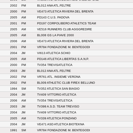
2002
PM
BL012 ANA ATL.FELTRE
2000
PM
VE473 ATLETICA RIVIERA DEL BRENTA
2005
AM
PD143 C.U.S. PADOVA
2001
PM
PD197 CORPOLIBERO ATHLETICS TEAM
2005
AM
VE516 RUNNERS CLUB AGGGREDIRE
2005
AM
BL008 GS LA PIAVE 2000
2006
AM
VE473 ATLETICA RIVIERA DEL BRENTA
2001
PM
VR784 FONDAZIONE M. BENTEGODI
2004
JM
VI613 ATLETICA SCHIO
2005
AM
PD146 ATLETICA LIBERTAS S.A.N.P.
2000
PM
TV354 TREVISATLETICA
2003
JM
BL012 ANA ATL.FELTRE
2002
PM
VR761 ATL. INSIEME VERONA
2002
PM
BL009 ATHLETIC CLUB FIREX BELLUNO
1994
SM
TV352 ATLETICA SAN BIAGIO
2004
JM
TV409 VITTORIO ATLETICA
2006
AM
TV354 TREVISATLETICA
2003
JM
TV398 A.S.D. TEAM TREVISO
2004
JM
TV409 VITTORIO ATLETICA
2005
AM
TV339 ATLETICA PONZANO
2004
JM
VE471 ASD ATLETICA BIOTEKNA
1991
SM
VR784 FONDAZIONE M. BENTEGODI