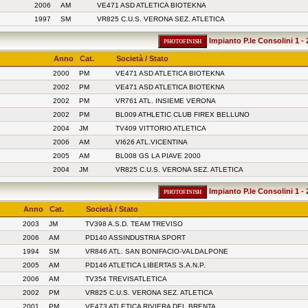
2006
AM
VE471 ASD ATLETICA BIOTEKNA
1997
SM
VR825 C.U.S. VERONA SEZ. ATLETICA
Impianto P.le Consolini 1 - 
Anno
Cat.
Società / Stato
2000
PM
VE471 ASD ATLETICA BIOTEKNA
2002
PM
VE471 ASD ATLETICA BIOTEKNA
2002
PM
VR761 ATL. INSIEME VERONA
2002
PM
BL009 ATHLETIC CLUB FIREX BELLUNO
2004
JM
TV409 VITTORIO ATLETICA
2006
AM
VI626 ATL.VICENTINA
2005
AM
BL008 GS LA PIAVE 2000
2004
JM
VR825 C.U.S. VERONA SEZ. ATLETICA
Impianto P.le Consolini 1 - 
Anno
Cat.
Società / Stato
2003
JM
TV398 A.S.D. TEAM TREVISO
2006
AM
PD140 ASSINDUSTRIA SPORT
1994
SM
VR846 ATL. SAN BONIFACIO-VALDALPONE
2005
AM
PD146 ATLETICA LIBERTAS S.A.N.P.
2006
AM
TV354 TREVISATLETICA
2002
PM
VR825 C.U.S. VERONA SEZ. ATLETICA
2001
PM
VE473 ATLETICA RIVIERA DEL BRENTA