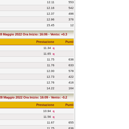
12.11
553
12.16
542
12.37
496
12.96
376
15.45
12
28 Maggio 2022 Ora Inizio: 16:06 - Vento: +0.3
Prestazione
Punti
11.34
q
11.65
q
11.75
636
11.76
633
12.00
578
12.73
422
12.76
416
14.22
164
28 Maggio 2022 Ora Inizio: 16:09 - Vento: -0.2
Prestazione
Punti
10.94
q
11.56
q
11.67
655
11.75
636