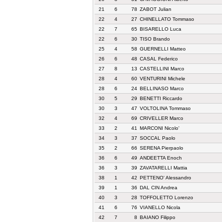
21
6
78
ZABOT Julian
22
4
27
CHINELLATO Tommaso
22
7
65
BISARELLO Luca
22
6
30
TISO Brando
25
4
58
GUERNELLI Matteo
26
6
48
CASAL Federico
27
8
13
CASTELLINI Marco
28
4
60
VENTURINI Michele
28
6
24
BELLINASO Marco
30
5
29
BENETTI Riccardo
30
3
47
VOLTOLINA Tommaso
32
4
69
CRIVELLER Marco
33
2
41
MARCONI Nicolo'
34
3
37
SOCCAL Paolo
35
2
66
SERENA Pierpaolo
36
6
49
ANDEETTA Enoch
36
3
39
ZAVATARELLI Mattia
38
1
42
PETTENO' Alessandro
39
1
36
DAL CIN Andrea
40
3
28
TOFFOLETTO Lorenzo
41
6
76
VIANELLO Nicola
42
7
8
BAIANO Filippo