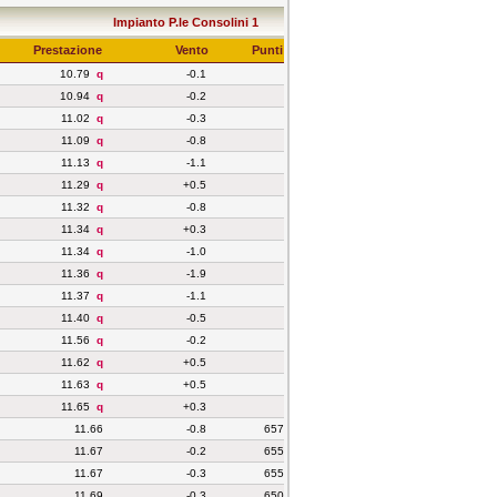
Impianto P.le Consolini 1
Prestazione
Vento
Punti
10.79
q
-0.1
10.94
q
-0.2
11.02
q
-0.3
11.09
q
-0.8
11.13
q
-1.1
11.29
q
+0.5
11.32
q
-0.8
11.34
q
+0.3
11.34
q
-1.0
11.36
q
-1.9
11.37
q
-1.1
11.40
q
-0.5
11.56
q
-0.2
11.62
q
+0.5
11.63
q
+0.5
11.65
q
+0.3
11.66
-0.8
657
11.67
-0.2
655
11.67
-0.3
655
11.69
-0.3
650