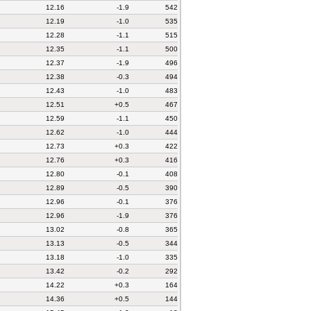
12.16
-1.9
542
12.19
-1.0
535
12.28
-1.1
515
12.35
-1.1
500
12.37
-1.9
496
12.38
-0.3
494
12.43
-1.0
483
12.51
+0.5
467
12.59
-1.1
450
12.62
-1.0
444
12.73
+0.3
422
12.76
+0.3
416
12.80
-0.1
408
12.89
-0.5
390
12.96
-0.1
376
12.96
-1.9
376
13.02
-0.8
365
13.13
-0.5
344
13.18
-1.0
335
13.42
-0.2
292
14.22
+0.3
164
14.36
+0.5
144