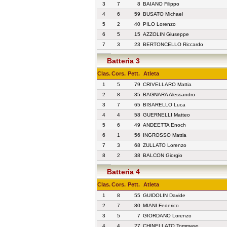
3
7
8
BAIANO Filippo
4
6
59
BUSATO Michael
5
2
40
PILO Lorenzo
6
5
15
AZZOLIN Giuseppe
7
3
23
BERTONCELLO Riccardo
Batteria 3
Clas.
Cors.
Pett.
Atleta
1
5
79
CRIVELLARO Mattia
2
8
35
BAGNARA Alessandro
3
7
65
BISARELLO Luca
4
4
58
GUERNELLI Matteo
5
6
49
ANDEETTA Enoch
6
1
56
INGROSSO Mattia
7
3
68
ZULLATO Lorenzo
8
2
38
BALCON Giorgio
Batteria 4
Clas.
Cors.
Pett.
Atleta
1
8
55
GUIDOLIN Davide
2
7
80
MIANI Federico
3
5
7
GIORDANO Lorenzo
4
4
27
CHINELLATO Tommaso