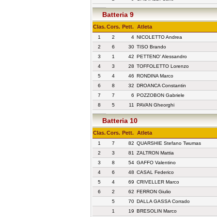
Batteria 9
Clas.
Cors.
Pett.
Atleta
1
2
4
NICOLETTO Andrea
2
6
30
TISO Brando
3
1
42
PETTENO' Alessandro
4
3
28
TOFFOLETTO Lorenzo
5
4
46
RONDINA Marco
6
8
32
DROANCA Constantin
7
7
6
POZZOBON Gabriele
8
5
11
PAVAN Gheorghi
Batteria 10
Clas.
Cors.
Pett.
Atleta
1
7
82
QUARSHIE Stefano Twumas
2
3
81
ZALTRON Mattia
3
8
54
GAFFO Valentino
4
6
48
CASAL Federico
5
4
69
CRIVELLER Marco
6
2
62
FERRON Giulio
5
70
DALLA GASSA Corrado
1
19
BRESOLIN Marco