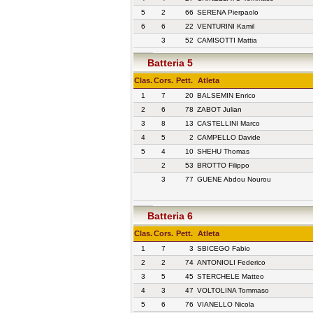
5
2
66
SERENA Pierpaolo
6
6
22
VENTURINI Kamil
3
52
CAMISOTTI Mattia
Batteria 5
Clas.
Cors.
Pett.
Atleta
1
7
20
BALSEMIN Enrico
2
6
78
ZABOT Julian
3
8
13
CASTELLINI Marco
4
5
2
CAMPELLO Davide
5
4
10
SHEHU Thomas
2
53
BROTTO Filippo
3
77
GUENE Abdou Nourou
Batteria 6
Clas.
Cors.
Pett.
Atleta
1
7
3
SBICEGO Fabio
2
2
74
ANTONIOLI Federico
3
5
45
STERCHELE Matteo
4
3
47
VOLTOLINA Tommaso
5
6
76
VIANELLO Nicola