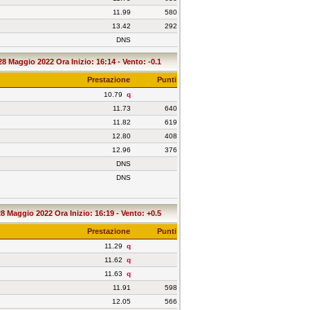
11.99
580
13.42
292
DNS
28 Maggio 2022 Ora Inizio: 16:14 - Vento: -0.1
Prestazione
Punti
10.79
q
11.73
640
11.82
619
12.80
408
12.96
376
DNS
DNS
28 Maggio 2022 Ora Inizio: 16:19 - Vento: +0.5
Prestazione
Punti
11.29
q
11.62
q
11.63
q
11.91
598
12.05
566