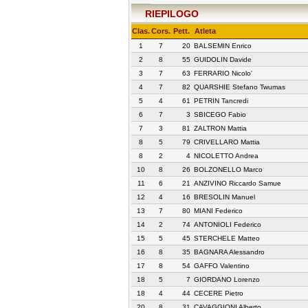
RIEPILOGO
Clas.
Cors.
Pett.
Atleta
1
7
20
BALSEMIN Enrico
2
8
55
GUIDOLIN Davide
3
7
63
FERRARIO Nicolo'
4
7
82
QUARSHIE Stefano Twumas
5
4
61
PETRIN Tancredi
6
7
3
SBICEGO Fabio
7
3
81
ZALTRON Mattia
8
5
79
CRIVELLARO Mattia
8
2
4
NICOLETTO Andrea
10
8
26
BOLZONELLO Marco
11
6
21
ANZIVINO Riccardo Samue
12
4
16
BRESOLIN Manuel
13
7
80
MIANI Federico
14
2
74
ANTONIOLI Federico
15
5
45
STERCHELE Matteo
16
8
35
BAGNARA Alessandro
17
8
54
GAFFO Valentino
18
5
7
GIORDANO Lorenzo
18
4
44
CECERE Pietro
20
8
31
CAVAGGIONI Alberto