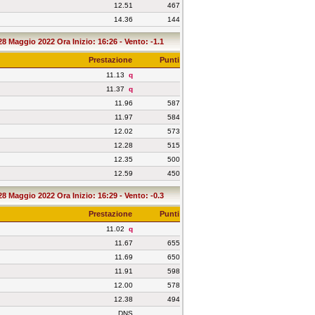
12.51
467
14.36
144
28 Maggio 2022 Ora Inizio: 16:26 - Vento: -1.1
Prestazione
Punti
11.13
q
11.37
q
11.96
587
11.97
584
12.02
573
12.28
515
12.35
500
12.59
450
28 Maggio 2022 Ora Inizio: 16:29 - Vento: -0.3
Prestazione
Punti
11.02
q
11.67
655
11.69
650
11.91
598
12.00
578
12.38
494
DNS