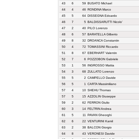
43
6
59
BUSATO Michael
44
4
46
RONDINA Marco
45
5
64
DISSEGNA Edoardo
46
7
5
BALDISSARUTTI Nicolo'
47
2
40
PILO Lorenzo
48
6
57
BARATELLA Gilberto
49
8
32
DROANCA Constantin
50
4
72
TOMASSINI Riccardo
51
8
67
EBERHART Valentin
52
7
6
POZZOBON Gabriele
53
1
56
INGROSSO Mattia
54
3
68
ZULLATO Lorenzo
55
5
2
CAMPELLO Davide
56
5
1
CARTA Massimiliano
57
4
10
SHEHU Thomas
57
5
15
AZZOLIN Giuseppe
59
2
62
FERRON Giulio
60
3
14
FELTRIN Andrea
61
5
11
PAVAN Gheorghi
62
6
22
VENTURINI Kamil
63
2
38
BALCON Giorgio
64
8
43
VERONESI Davide