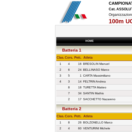
CAMPIONAT
Cat. ASSOLUT
Organizzazio
100m UO
HOME
Batteria 1
Clas.
Cors.
Pett.
Atleta
1
4
16
BRESOLIN Manuel
2
6
24
BELLINASO Marco
3
5
1
CARTA Massimiliano
4
3
14
FELTRIN Andrea
8
18
TURETTA Matteo
7
34
SANTIN Mathis
2
17
SACCHETTO Nazareno
Batteria 2
Clas.
Cors.
Pett.
Atleta
1
8
26
BOLZONELLO Marco
2
4
60
VENTURINI Michele