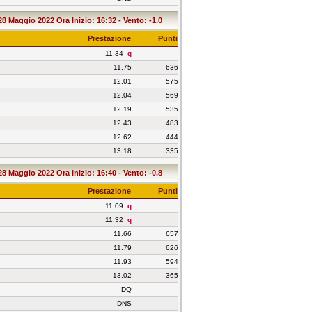
28 Maggio 2022 Ora Inizio: 16:32 - Vento: -1.0
Prestazione
Punti
11.34
q
11.75
636
12.01
575
12.04
569
12.19
535
12.43
483
12.62
444
13.18
335
28 Maggio 2022 Ora Inizio: 16:40 - Vento: -0.8
Prestazione
Punti
11.09
q
11.32
q
11.66
657
11.79
626
11.93
594
13.02
365
DQ
DNS