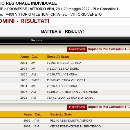
O REGIONALE INDIVIDUALE
E e PROMESSE - VITTORIO VEN, 28 e 29 maggio 2022 - P.Le Consolini 1
ne: TV409 VITTORIO ATLETICA - CR Veneto - VITTORIO VENETO
MINI - RISULTATI
BATTERIE - RISULTATI
Reports
Impianto P.le Consolini 1 - 
Anno
Cat.
Società / Stato
2004
JM
TV354 TREVISATLETICA
2004
JM
VI613 ATLETICA SCHIO
2005
AM
VI626 ATL.VICENTINA
1985
SM35
TV340 ATLETICA VILLORBA
2004
JM
VI626 ATL.VICENTINA
2006
AM
TV406 ATL-ETICA SAN VENDEMIANO
2002
PM
VE471 ASD ATLETICA BIOTEKNA
Impianto P.le Consolini 1 - 
Anno
Cat.
Società / Stato
2002
PM
PD140 ASSINDUSTRIA SPORT
2001
PM
VR784 FONDAZIONE M. BENTEGODI