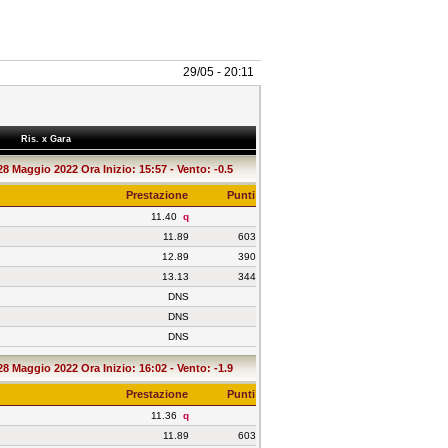
29/05 - 20:11
Ris. x Gara
28 Maggio 2022 Ora Inizio: 15:57 - Vento: -0.5
Prestazione
Punti
11.40
q
11.89
603
12.89
390
13.13
344
DNS
DNS
DNS
28 Maggio 2022 Ora Inizio: 16:02 - Vento: -1.9
Prestazione
Punti
11.36
q
11.89
603