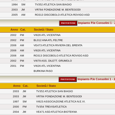
1994
SM
TV352 ATLETICA SAN BIAGIO
2003
JM
VR784 FONDAZIONE M. BENTEGODI
2005
AM
RO313 DISCOBOLO ATLETICA ROVIGO ASD
Impianto P.le Consolini 1 - 
Anno
Cat.
Società / Stato
2002
PM
VI626 ATL.VICENTINA
2002
PM
BL012 ANA ATL.FELTRE
2006
AM
VE473 ATLETICA RIVIERA DEL BRENTA
2006
AM
VI626 ATL.VICENTINA
2006
AM
RO313 DISCOBOLO ATLETICA ROVIGO ASD
2002
PM
VI679 ASS. DILETT. GRUMOLO
2001
PM
VI626 ATL.VICENTINA
BURKINA FASO
Impianto P.le Consolini 1 - 
Anno
Cat.
Società / Stato
2003
JM
TV352 ATLETICA SAN BIAGIO
2003
JM
VR784 FONDAZIONE M. BENTEGODI
1997
SM
VI623 ASSOCIAZIONE ATLETICA N.E.VI.
2000
PM
TV354 TREVISATLETICA
2004
JM
VE471 ASD ATLETICA BIOTEKNA