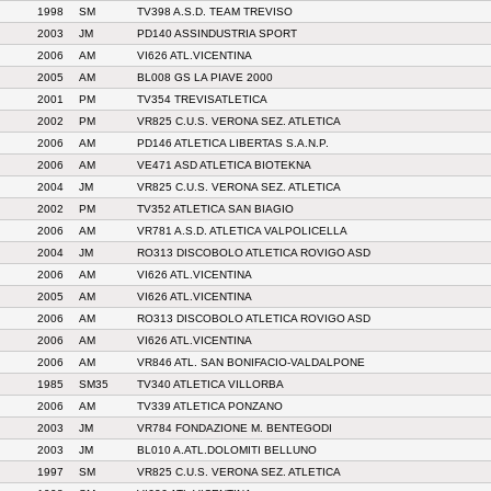
1998
SM
TV398 A.S.D. TEAM TREVISO
2003
JM
PD140 ASSINDUSTRIA SPORT
2006
AM
VI626 ATL.VICENTINA
2005
AM
BL008 GS LA PIAVE 2000
2001
PM
TV354 TREVISATLETICA
2002
PM
VR825 C.U.S. VERONA SEZ. ATLETICA
2006
AM
PD146 ATLETICA LIBERTAS S.A.N.P.
2006
AM
VE471 ASD ATLETICA BIOTEKNA
2004
JM
VR825 C.U.S. VERONA SEZ. ATLETICA
2002
PM
TV352 ATLETICA SAN BIAGIO
2006
AM
VR781 A.S.D. ATLETICA VALPOLICELLA
2004
JM
RO313 DISCOBOLO ATLETICA ROVIGO ASD
2006
AM
VI626 ATL.VICENTINA
2005
AM
VI626 ATL.VICENTINA
2006
AM
RO313 DISCOBOLO ATLETICA ROVIGO ASD
2006
AM
VI626 ATL.VICENTINA
2006
AM
VR846 ATL. SAN BONIFACIO-VALDALPONE
1985
SM35
TV340 ATLETICA VILLORBA
2006
AM
TV339 ATLETICA PONZANO
2003
JM
VR784 FONDAZIONE M. BENTEGODI
2003
JM
BL010 A.ATL.DOLOMITI BELLUNO
1997
SM
VR825 C.U.S. VERONA SEZ. ATLETICA