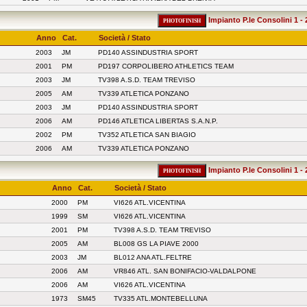
Impianto P.le Consolini 1 - 
Anno
Cat.
Società / Stato
2003
JM
PD140 ASSINDUSTRIA SPORT
2001
PM
PD197 CORPOLIBERO ATHLETICS TEAM
2003
JM
TV398 A.S.D. TEAM TREVISO
2005
AM
TV339 ATLETICA PONZANO
2003
JM
PD140 ASSINDUSTRIA SPORT
2006
AM
PD146 ATLETICA LIBERTAS S.A.N.P.
2002
PM
TV352 ATLETICA SAN BIAGIO
2006
AM
TV339 ATLETICA PONZANO
Impianto P.le Consolini 1 - 
Anno
Cat.
Società / Stato
2000
PM
VI626 ATL.VICENTINA
1999
SM
VI626 ATL.VICENTINA
2001
PM
TV398 A.S.D. TEAM TREVISO
2005
AM
BL008 GS LA PIAVE 2000
2003
JM
BL012 ANA ATL.FELTRE
2006
AM
VR846 ATL. SAN BONIFACIO-VALDALPONE
2006
AM
VI626 ATL.VICENTINA
1973
SM45
TV335 ATL.MONTEBELLUNA