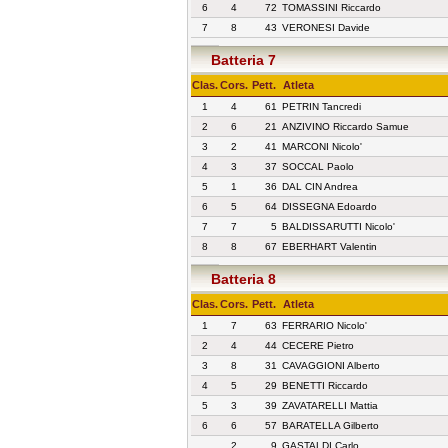
6
4
72
TOMASSINI Riccardo
7
8
43
VERONESI Davide
Batteria 7
Clas.
Cors.
Pett.
Atleta
1
4
61
PETRIN Tancredi
2
6
21
ANZIVINO Riccardo Samue
3
2
41
MARCONI Nicolo'
4
3
37
SOCCAL Paolo
5
1
36
DAL CIN Andrea
6
5
64
DISSEGNA Edoardo
7
7
5
BALDISSARUTTI Nicolo'
8
8
67
EBERHART Valentin
Batteria 8
Clas.
Cors.
Pett.
Atleta
1
7
63
FERRARIO Nicolo'
2
4
44
CECERE Pietro
3
8
31
CAVAGGIONI Alberto
4
5
29
BENETTI Riccardo
5
3
39
ZAVATARELLI Mattia
6
6
57
BARATELLA Gilberto
2
9
GASTALDI Carlo