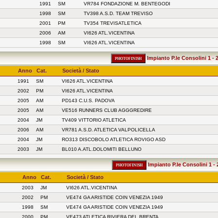
1991
SM
VR784 FONDAZIONE M. BENTEGODI
1998
SM
TV398 A.S.D. TEAM TREVISO
2001
PM
TV354 TREVISATLETICA
2006
AM
VI626 ATL.VICENTINA
1998
SM
VI626 ATL.VICENTINA
Impianto P.le Consolini 1 - 
Anno
Cat.
Società / Stato
1991
SM
VI626 ATL.VICENTINA
2002
PM
VI626 ATL.VICENTINA
2005
AM
PD143 C.U.S. PADOVA
2005
AM
VE516 RUNNERS CLUB AGGGREDIRE
2004
JM
TV409 VITTORIO ATLETICA
2006
AM
VR781 A.S.D. ATLETICA VALPOLICELLA
2004
JM
RO313 DISCOBOLO ATLETICA ROVIGO ASD
2003
JM
BL010 A.ATL.DOLOMITI BELLUNO
Impianto P.le Consolini 1 - 
Anno
Cat.
Società / Stato
2003
JM
VI626 ATL.VICENTINA
2002
PM
VE474 GA ARISTIDE COIN VENEZIA 1949
1998
SM
VE474 GA ARISTIDE COIN VENEZIA 1949
2000
PM
VE473 ATLETICA RIVIERA DEL BRENTA