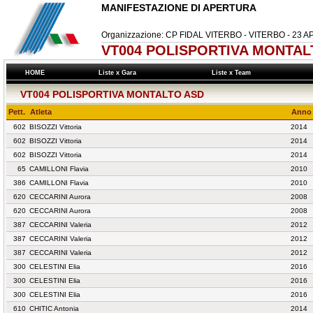
MANIFESTAZIONE DI APERTURA
Organizzazione: CP FIDAL VITERBO - VITERBO - 23 A
VT004 POLISPORTIVA MONTALT
HOME
Liste x Gara
Liste x Team
VT004 POLISPORTIVA MONTALTO ASD
Pett.
Atleta
Anno
602
BISOZZI Vittoria
2014
602
BISOZZI Vittoria
2014
602
BISOZZI Vittoria
2014
65
CAMILLONI Flavia
2010
386
CAMILLONI Flavia
2010
620
CECCARINI Aurora
2008
620
CECCARINI Aurora
2008
387
CECCARINI Valeria
2012
387
CECCARINI Valeria
2012
387
CECCARINI Valeria
2012
300
CELESTINI Elia
2016
300
CELESTINI Elia
2016
300
CELESTINI Elia
2016
610
CHITIC Antonia
2014