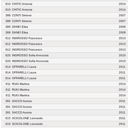
610
CHITIC Antonia
2014
610
CHITIC Antonia
2014
388
CONTI Simone
2007
388
CONTI Simone
2007
389
DANEI Elisa
2008
389
DANEI Elisa
2008
612
INGROSSO Francesco
2013
612
INGROSSO Francesco
2013
612
INGROSSO Francesco
2013
620
INGROSSO Sofia Annunzia
2010
620
INGROSSO Sofia Annunzia
2010
614
OFFARELLI Laura
2011
614
OFFARELLI Laura
2011
614
OFFARELLI Laura
2011
611
RUIU Martina
2014
611
RUIU Martina
2014
611
RUIU Martina
2014
391
SACCO Aurora
2011
391
SACCO Aurora
2011
391
SACCO Aurora
2011
615
SCICOLONE Leonardo
2011
615
SCICOLONE Leonardo
2011