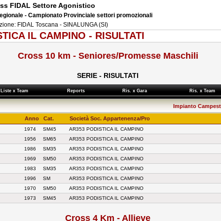
ss FIDAL Settore Agonistico
regionale - Campionato Provinciale settori promozionali
zione: FIDAL Toscana - SINALUNGA (SI)
TICA IL CAMPINO - RISULTATI
Cross 10 km - Seniores/Promesse Maschili
SERIE - RISULTATI
Liste x Team
Reports
Ris. x Gara
Ris. x Team
Impianto Campestr
Anno
Cat.
Società Soc. Appartenenza/Pro
1974
SM45
AR353 PODISTICA IL CAMPINO
1956
SM65
AR353 PODISTICA IL CAMPINO
1986
SM35
AR353 PODISTICA IL CAMPINO
1969
SM50
AR353 PODISTICA IL CAMPINO
1983
SM35
AR353 PODISTICA IL CAMPINO
1996
SM
AR353 PODISTICA IL CAMPINO
1970
SM50
AR353 PODISTICA IL CAMPINO
1973
SM45
AR353 PODISTICA IL CAMPINO
Cross 4 Km - Allieve