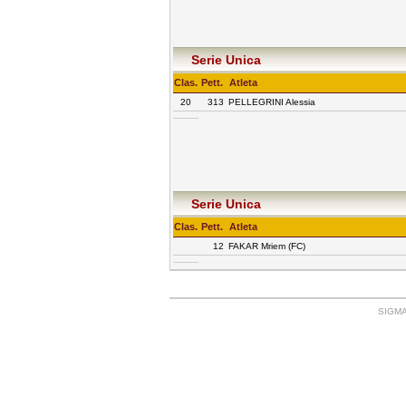
Serie Unica
Clas.
Pett.
Atleta
20
313
PELLEGRINI Alessia
Serie Unica
Clas.
Pett.
Atleta
12
FAKAR Mriem (FC)
SIGMA: