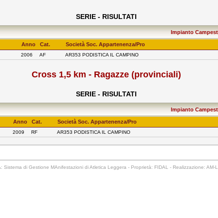
SERIE - RISULTATI
Impianto Campestr
Anno
Cat.
Società Soc. Appartenenza/Pro
2006
AF
AR353 PODISTICA IL CAMPINO
Cross 1,5 km - Ragazze (provinciali)
SERIE - RISULTATI
Impianto Campestr
Anno
Cat.
Società Soc. Appartenenza/Pro
2009
RF
AR353 PODISTICA IL CAMPINO
 Sistema di Gestione MAnifestazioni di Atletica Leggera - Proprietà: FIDAL - Realizzazione: AM-