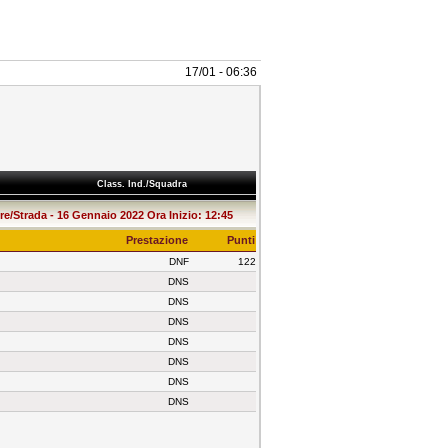
17/01 - 06:36
Class. Ind./Squadra
e/Strada - 16 Gennaio 2022 Ora Inizio: 12:45
Prestazione
Punti
DNF
122
DNS
DNS
DNS
DNS
DNS
DNS
DNS