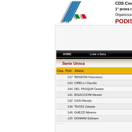
CDS Cro
1° prova 
Organizza
PODIS
HOME
Liste x Gara
Serie Unica
Clas.
Pett.
Atleta
147
RENZONI Francesco
143
CIRELLI Claudio
144
DEL PASQUA Cesare
141
BISACCIONI Alessio
142
CASI Alessio
148
TAOSS Zakaria
146
GHEZZI Moreno
145
DONNINI Edimaro