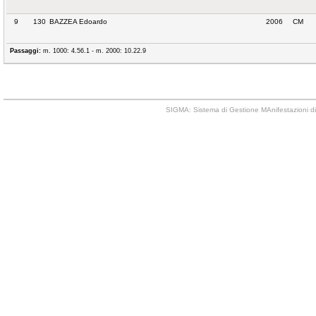
9
130
BAZZEA Edoardo
2006
CM
Passaggi:
m. 1000: 4.56.1 - m. 2000: 10.22.9
SIGMA: Sistema di Gestione MAnifestazioni di 