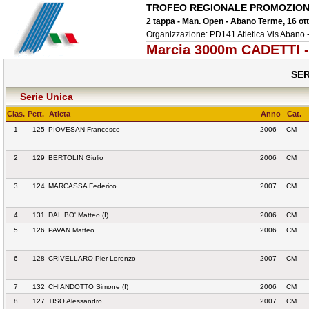
TROFEO REGIONALE PROMOZION
2 tappa - Man. Open - Abano Terme, 16 ot
Organizzazione: PD141 Atletica Vis Aban
Marcia 3000m CADETTI -
SER
Serie Unica
Clas.
Pett.
Atleta
Anno
Cat.
1
125
PIOVESAN Francesco
2006
CM
2
129
BERTOLIN Giulio
2006
CM
3
124
MARCASSA Federico
2007
CM
4
131
DAL BO' Matteo (I)
2006
CM
5
126
PAVAN Matteo
2006
CM
6
128
CRIVELLARO Pier Lorenzo
2007
CM
7
132
CHIANDOTTO Simone (I)
2006
CM
8
127
TISO Alessandro
2007
CM