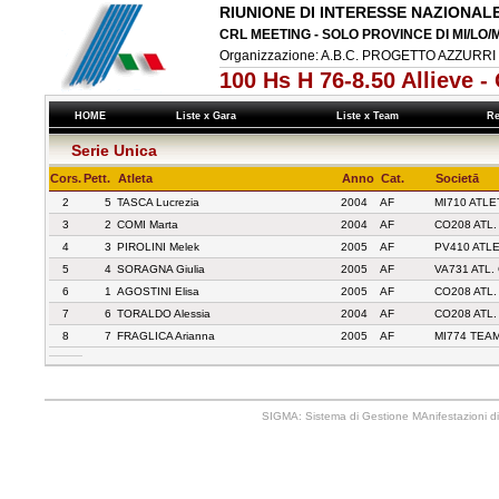
RIUNIONE DI INTERESSE NAZIONA
CRL MEETING - SOLO PROVINCE DI MI/LO/
Organizzazione: A.B.C. PROGETTO AZZURRI 
100 Hs H 76-8.50 Allieve
HOME
Liste x Gara
Liste x Team
Re
Serie Unica
Cors.
Pett.
Atleta
Anno
Cat.
Societā
2
5
TASCA Lucrezia
2004
AF
MI710 ATL
3
2
COMI Marta
2004
AF
CO208 ATL
4
3
PIROLINI Melek
2005
AF
PV410 ATL
5
4
SORAGNA Giulia
2005
AF
VA731 ATL
6
1
AGOSTINI Elisa
2005
AF
CO208 ATL
7
6
TORALDO Alessia
2004
AF
CO208 ATL
8
7
FRAGLICA Arianna
2005
AF
MI774 TEA
SIGMA: Sistema di Gestione MAnifestazioni di 