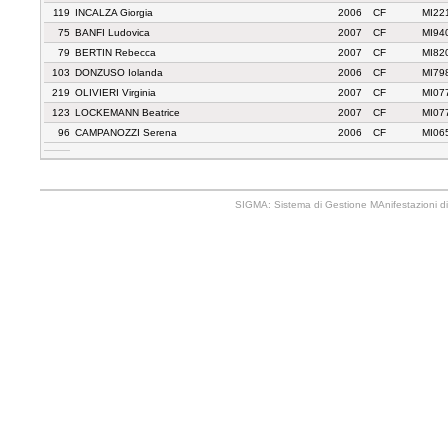
119
INCALZA Giorgia
2006
CF
MI22
75
BANFI Ludovica
2007
CF
MI94
79
BERTIN Rebecca
2007
CF
MI82
103
DONZUSO Iolanda
2006
CF
MI79
219
OLIVIERI Virginia
2007
CF
MI07
123
LOCKEMANN Beatrice
2007
CF
MI07
96
CAMPANOZZI Serena
2006
CF
MI06
SIGMA: Sistema di Gestione MAnifestazioni di 