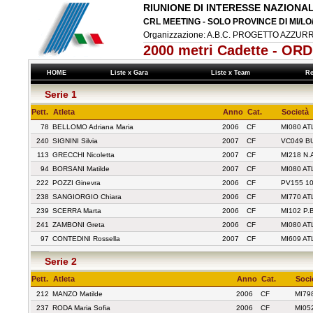
RIUNIONE DI INTERESSE NAZIONA
CRL MEETING - SOLO PROVINCE DI MI/LO
Organizzazione: A.B.C. PROGETTO AZZURR
2000 metri Cadette - OR
HOME
Liste x Gara
Liste x Team
Re
Serie 1
Pett.
Atleta
Anno
Cat.
Società
78
BELLOMO Adriana Maria
2006
CF
MI080 AT
240
SIGNINI Silvia
2007
CF
VC049 B
113
GRECCHI Nicoletta
2007
CF
MI218 N.
94
BORSANI Matilde
2007
CF
MI080 AT
222
POZZI Ginevra
2006
CF
PV155 1
238
SANGIORGIO Chiara
2006
CF
MI770 A
239
SCERRA Marta
2006
CF
MI102 P.
241
ZAMBONI Greta
2006
CF
MI080 AT
97
CONTEDINI Rossella
2007
CF
MI609 A
Serie 2
Pett.
Atleta
Anno
Cat.
Soci
212
MANZO Matilde
2006
CF
MI79
237
RODA Maria Sofia
2006
CF
MI05