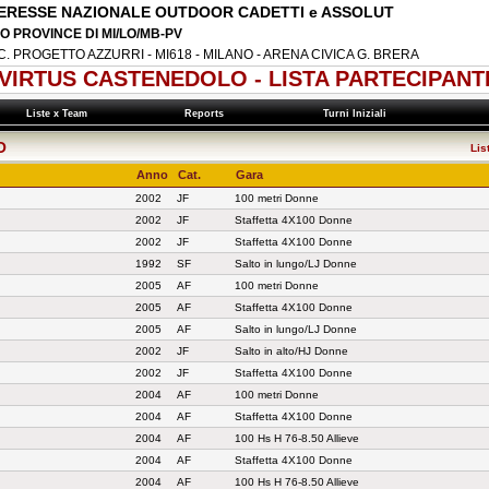
NTERESSE NAZIONALE OUTDOOR CADETTI e ASSOLUT
O PROVINCE DI MI/LO/MB-PV
B.C. PROGETTO AZZURRI - MI618 - MILANO - ARENA CIVICA G. BRERA
 VIRTUS CASTENEDOLO - LISTA PARTECIPANT
Liste x Team
Reports
Turni Iniziali
O
Lis
Anno
Cat.
Gara
2002
JF
100 metri Donne
2002
JF
Staffetta 4X100 Donne
2002
JF
Staffetta 4X100 Donne
1992
SF
Salto in lungo/LJ Donne
2005
AF
100 metri Donne
2005
AF
Staffetta 4X100 Donne
2005
AF
Salto in lungo/LJ Donne
2002
JF
Salto in alto/HJ Donne
2002
JF
Staffetta 4X100 Donne
2004
AF
100 metri Donne
2004
AF
Staffetta 4X100 Donne
2004
AF
100 Hs H 76-8.50 Allieve
2004
AF
Staffetta 4X100 Donne
2004
AF
100 Hs H 76-8.50 Allieve