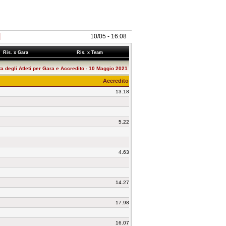
I
10/05 - 16:08
Ris. x Gara
Ris. x Team
ta degli Atleti per Gara e Accredito - 10 Maggio 2021
Accredito
13.18
5.22
4.63
14.27
17.98
16.07