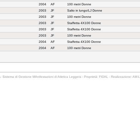
2004
AF
100 metri Donne
2003
JF
Salto in lungo/LJ Donne
2003
JF
100 metri Donne
2003
JF
Staffetta 4X100 Donne
2003
JF
Staffetta 4X100 Donne
2003
JF
100 metri Donne
2004
AF
Staffetta 4X100 Donne
2004
AF
100 metri Donne
 Sistema di Gestione MAnifestazioni di Atletica Leggera - Proprietà: FIDAL - Realizzazione: AM-