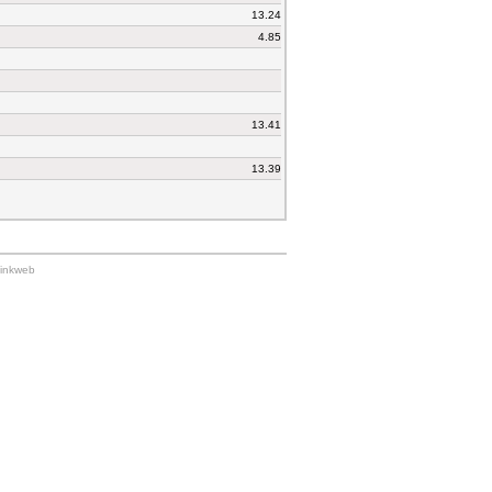
13.24
4.85
13.41
13.39
Linkweb