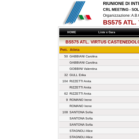
RIUNIONE DI I
CRL MEETING - SOL
Organizzazione: A.
BS575 ATL.
HOME
Liste x Gara
BS575 ATL. VIRTUS CASTENEDOL
Pett.
Atleta
50
GABBIANI Carolina
GABBIANI Carolina
GOBBINI Valentina
32
GULL Erika
104
RIZZETTI Anita
RIZZETTI Anita
62
RIZZETTI Anita
9
ROMANO Irene
ROMANO Irene
108
SANTONA Sofia
SANTONA Sofia
SANTONA Sofia
STAGNOLI Alice
STAGNOLI Alice