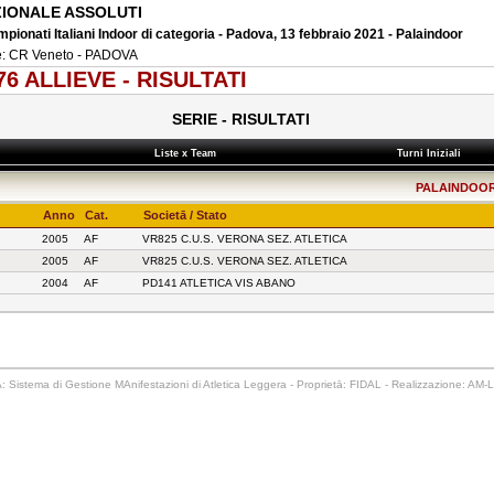
ZIONALE ASSOLUTI
mpionati Italiani Indoor di categoria - Padova, 13 febbraio 2021 - Palaindoor
e: CR Veneto - PADOVA
76 ALLIEVE - RISULTATI
SERIE - RISULTATI
Liste x Team
Turni Iniziali
PALAINDOOR P
Anno
Cat.
Societā / Stato
2005
AF
VR825 C.U.S. VERONA SEZ. ATLETICA
2005
AF
VR825 C.U.S. VERONA SEZ. ATLETICA
2004
AF
PD141 ATLETICA VIS ABANO
 Sistema di Gestione MAnifestazioni di Atletica Leggera - Proprietā: FIDAL - Realizzazione: AM-