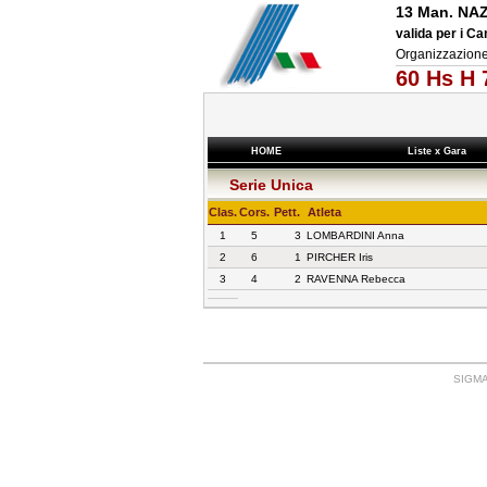
13 Man. NA
valida per i Ca
Organizzazion
60 Hs H 
HOME
Liste x Gara
Serie Unica
Clas.
Cors.
Pett.
Atleta
1
5
3
LOMBARDINI Anna
2
6
1
PIRCHER Iris
3
4
2
RAVENNA Rebecca
SIGMA: