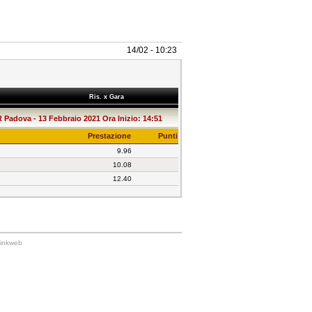
14/02 - 10:23
Ris. x Gara
adova - 13 Febbraio 2021 Ora Inizio: 14:51
Prestazione
Punti
9.96
10.08
12.40
Linkweb